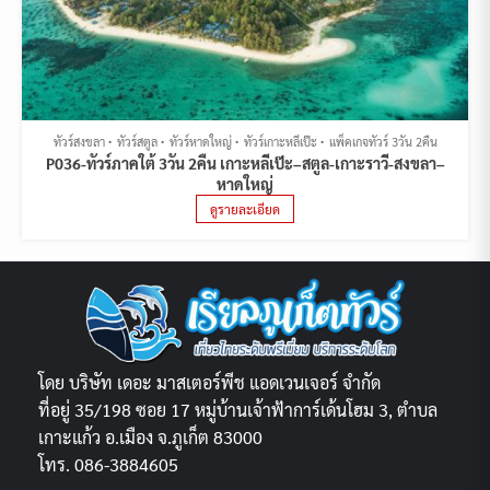
ทัวร์สงขลา
ทัวร์สตูล
ทัวร์หาดใหญ่
ทัวร์เกาะหลีเป๊ะ
แพ็คเกจทัวร์ 3วัน 2คืน
P036-ทัวร์ภาคใต้ 3วัน 2คืน เกาะหลีเป๊ะ–สตูล-เกาะราวี-สงขลา–
หาดใหญ่
ดูรายละเอียด
โดย บริษัท เดอะ มาสเตอร์พีช แอดเวนเจอร์ จำกัด
ที่อยู่ 35/198 ซอย 17 หมู่บ้านเจ้าฟ้าการ์เด้นโฮม 3, ตำบล
เกาะแก้ว อ.เมือง จ.ภูเก็ต 83000
โทร. 086-3884605