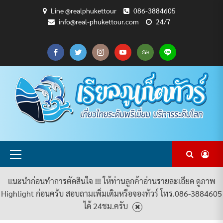
Skip
Line @realphukettour
086-3884605
to
info@real-phukettour.com
24/7
content
CART
CHECKOUT
MY
SAMPLE
ดู
บทความ
ยินดี
เกี่ยว
แพ็คเกจ
ACCOUNT
PAGE
ทัวร์
ท่อง
ต้อนรับ
กับ
ทัวร์
ทั้งหมด
เที่ยว
สู่
เรา
ทั้งหมด
REAL
PHUKET
TOUR
Primary
Menu
แนะนำก่อนทำการตัดสินใจ !!! ให้ท่านลูกค้าอ่านรายละเอียด ดูภาพ
Highlight ก่อนครับ สอบถามเพิ่มเติมหรือจองทัวร์ โทร.086-3884605
ได้ 24ชม.ครับ