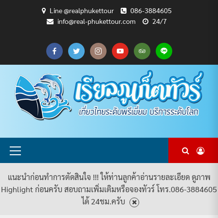
Skip
Line @realphukettour
086-3884605
to
info@real-phukettour.com
24/7
content
CART
CHECKOUT
MY
SAMPLE
ดู
บทความ
ยินดี
เกี่ยว
แพ็คเกจ
ACCOUNT
PAGE
ทัวร์
ท่อง
ต้อนรับ
กับ
ทัวร์
ทั้งหมด
เที่ยว
สู่
เรา
ทั้งหมด
REAL
PHUKET
TOUR
Primary
Menu
แนะนำก่อนทำการตัดสินใจ !!! ให้ท่านลูกค้าอ่านรายละเอียด ดูภาพ
Highlight ก่อนครับ สอบถามเพิ่มเติมหรือจองทัวร์ โทร.086-3884605
ได้ 24ชม.ครับ