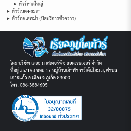
► ทัวร์หาดใหญ่
► ทัวร์เบตง-ยะลา
► ทัวร์ทะเลพม่า (ปิดบริการชั่วคราว)
โดย บริษัท เดอะ มาสเตอร์พีช แอดเวนเจอร์ จำกัด
ที่อยู่ 35/198 ซอย 17 หมู่บ้านเจ้าฟ้าการ์เด้นโฮม 3, ตำบล
เกาะแก้ว อ.เมือง จ.ภูเก็ต 83000
โทร. 086-3884605