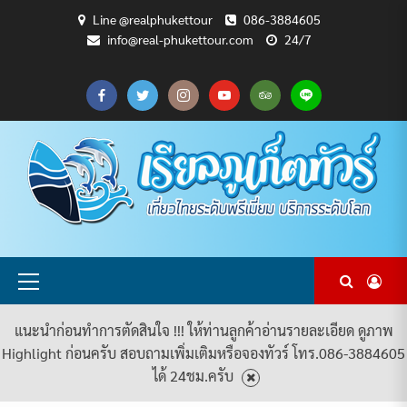
Skip
Line @realphukettour
086-3884605
to
info@real-phukettour.com
24/7
content
CART
CHECKOUT
MY
SAMPLE
ดู
บทความ
ยินดี
เกี่ยว
แพ็คเกจ
ACCOUNT
PAGE
ทัวร์
ท่อง
ต้อนรับ
กับ
ทัวร์
ทั้งหมด
เที่ยว
สู่
เรา
ทั้งหมด
REAL
PHUKET
TOUR
Primary
Menu
แนะนำก่อนทำการตัดสินใจ !!! ให้ท่านลูกค้าอ่านรายละเอียด ดูภาพ
Highlight ก่อนครับ สอบถามเพิ่มเติมหรือจองทัวร์ โทร.086-3884605
ได้ 24ชม.ครับ