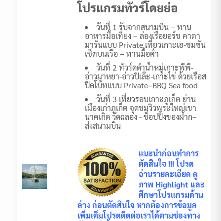
โปรแกรมทัวร์โดยย่อ
วันที่ 1 รับจากสนามบิน – ทาน
อาหารมื้อเที่ยง – ล่องเรือยอร์ช คาตา
มารันแบบ Private เที่ยวเกาะเฮ-ชมซัน
เซ็ตบนเรือ – ทานมื้อค่ำ
วันที่ 2 ทัวร์ดดำน้ำหมู่เกาะพีพี-
อ่าวมาหยา-อ่าวปิเล๊ะ-เกาะไข่ ด้วยเรือส
ปีดโบ้ทแบบ Private–BBQ Sea food
วันที่ 3 เที่ยวรอบเกาะภูเก็ต ย่าน
เมืองเก่าภูเก็ต จุดชมวิวพระใหญ่เขา
นาคเกิด วัดฉลอง - ช็อปปิ้งของฝาก–
ส่งสนามบิน
แนะนำก่อนทำการ
ตัดสินใจ !!! โปรด
อ่านรายละเอียด ดู
ภาพ Highlight และ
ศึกษาโปรแกรมด้าน
ล่าง ก่อนตัดสินใจ หากต้องการข้อมูล
เพิ่มเติ่มโปรดติดต่อเราได้ตามช่องทาง