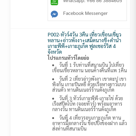
Whatsapp: +66 86 3884605
Facebook Messenger
P002-ทัวร์4วัน 3คืน เที่ยวเขื่อนเชี่ยว
หลาน+อ่าวพังงา+เสม็ดนางชี+ดำน้ำ
เกาะพีพี+เกาะภูเก็ต ฟูลเซอร์วิส 4
จังหวัด
โปรแกรมทัวร์โดยย่อ
วันที่ 1 รับท่านที่สนามบิน ไปเที่ยว
เขื่อนเชี่ยวหลาน นอนค้างคืนที่แพ 1คืน
วันที่ 2 เที่ยวอ่าวพังงา เขาตะปู เขา
พิงกัน เกาะปันหยี ด้วยเรือหางยาวแบบ
ส่วนตัว ทานดินเนอร์ร้านดังภูเก็ต
วันที่ 3 ทัวร์เกาะพีพี-เกาะไข่ ด้วย
เรือสปีดโบ้ท (จอยทัวร์) พร้อมอาหาร
กลางวัน ทานดินเนอร์ร้านดังภูเก็ต
วันที่ 4 เที่ยวรอบเกาะภูเก็ต ทาน
อาหารมื้อกลางวัน ช็อปปิ้งของฝาก แล้ว
ส่งท่านที่สนามบิน