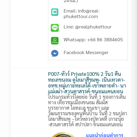
24ชม.)
Email: info@real-
phukettour.com
Line: @realphukettour
Whatsapp: +66 86 3884605
Facebook Messenger
P007-ทัวร์ Private100% 2 วัน1 คืน
ทะเลขนอม ดูโลมาสีชมพู- เนินเทวดา-
อทช.หมู่เกาะทะเลใต้-เขาพลายดำ- นา
แม่เฒ่า-สวนตาสรรค์-ขนอมแคนยอน
โปรแกรมทัวร์โดยย่อ วันที่ 1 ของการเดิน
ทาง เที่ยวชมเมืองขนอม สัมผัส
บรรยากาศ ไอทะเล ขุนเขา และ
วัฒนธรรมของคนพื้นบ้าน วันที่ 2 ชมปลา
โลมาสีชมพู –ไหว้หลวงปู่ทวดที่ เกาะนุ้ย
-สวนตาสรรค์ สปาปลา-ขนอมแคนยอน
แนะนำก่อนทำการ