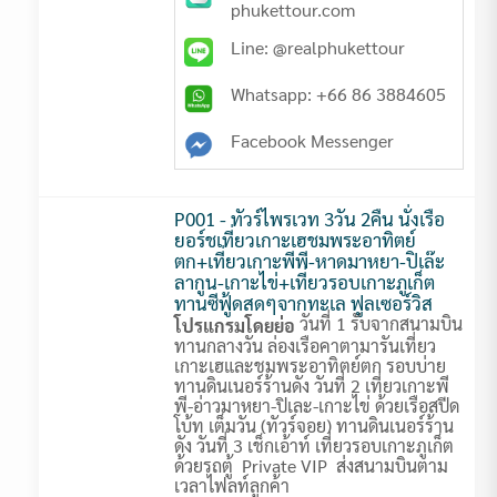
phukettour.com
Line: @realphukettour
Whatsapp: +66 86 3884605
Facebook Messenger
P001 - ทัวร์ไพรเวท 3วัน 2คืน นั่งเรือ
ยอร์ชเที่ยวเกาะเฮชมพระอาทิตย์
ตก+เที่ยวเกาะพีพี-หาดมาหยา-ปิเล๊ะ
ลากูน-เกาะไข่+เที่ยวรอบเกาะภูเก็ต
ทานซีฟู้ดสดๆจากทะเล ฟูลเซอร์วิส
วันที่ 1 รับจากสนามบิน
โปรแกรมโดยย่อ
ทานกลางวัน ล่องเรือคาตามารันเที่ยว
เกาะเฮและชมพระอาทิตย์ตก รอบบ่าย
ทานดินเนอร์ร้านดัง วันที่ 2 เที่ยวเกาะพี
พี-อ่าวมาหยา-ปิเละ-เกาะไข่ ด้วยเรือสปีด
โบ้ท เต็มวัน (ทัวร์จอย) ทานดินเนอร์ร้าน
ดัง วันที่ 3 เช็กเอ้าท์ เที่ยวรอบเกาะภูเก็ต
ด้วยรถตู้ Private VIP ส่งสนามบินตาม
เวลาไฟลท์ลูกค้า