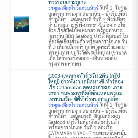
ทัวร์รอบเกาะภูเก็ต
วันที่ 1 รับคุณ
รายละเอียดโปรแกรมทัวร์
ลูกค้าทุกท่านจากสนามบิน – นั่งเรือเที่ยว
อ่าวพังงา - เสม็ดนางชี วันที่ 2 ทัวร์เที่ยว
ดำน้ำหมู่เกาะพีพี-มาหยา-ปิเล๊ะ-เกาะไข่
ด้วยเรือสปีดโบ้ทเหมาลำ พร้อมอาหาร
กลางวัน BBQ Seafood ปาร์ตี้ ดินเนอร์ ใน
ห้องจัดเลี้ยงส่วนตัว พร้อมคาราโอเกะ วัน
ที่ 3 เที่ยวเมืองเก่า ภูเก็ต จุดชมวิวแหลม
พรหมเทพ ชมวิววัดพระใหญ่ ณ เขานาค
เกิด ไหว้พระวัดฉลอง –เดินทางกลับ
กรุงเทพมหานคร
G003-แพคเกจทัวร์ 3วัน 2คืน (กรุ๊ป
ใหญ่) อ่าวพังงา-เสม็ดนางชี-ทัวร์ล่อง
เรือ Catamaran สุดหรู เกาะเฮ-เกาะ
ราชา-ชมพระอาทิตย์ตกแหลมพรหม
เทพบนเรือ- ซิตี้ทัวร์รอบเกาะภูเก็ต
วันที่ 1 รับคุณ
รายละเอียดโปรแกรมทัวร์
ลูกค้าทุกท่านจากสนามบิน – นั่งเรือเที่ยว
อ่าวพังงา - เสม็ดนางชี- ดินเนอร์ BBQ
Seafood ปาร์ตี้ในห้องจัดเลี้ยงส่วนตัว
พร้อมคาราโอเกะ วันที่ 2 ล่องเรือ
CATAMARAN YACHT ชมทะเลอันดามัน