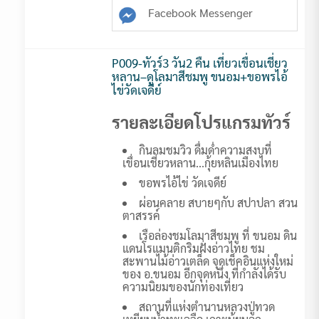
Facebook Messenger
P009-ทัวร์3 วัน2 คืน เที่ยวเขื่อนเชี่ยว
หลาน–ดูโลมาสีชมพู ขนอม+ขอพรไอ้
ไข่วัดเจดีย์
รายละเอียดโปรแกรมทัวร์
กินลมชมวิว ดื่มด่ำความสงบที่
เขื่อนเชี่ยวหลาน...กุ้ยหลินเมืองไทย
ขอพรไอ้ไข่ วัดเจดีย์
ผ่อนคลาย สบายๆกับ สปาปลา สวน
ตาสรรค์
เรือล่องชมโลมาสีชมพู ที่ ขนอม ดิน
แดนโรแมนติกริมฝั่งอ่าวไทย ชม
สะพานไม้อ่าวเตล็ด จุดเช็คอินแห่งใหม่
ของ อ.ขนอม อีกจุดหนึ่ง ที่กำลังได้รับ
ความนิยมของนักท่องเที่ยว
สถานที่แห่งตำนานหลวงปู่ทวด