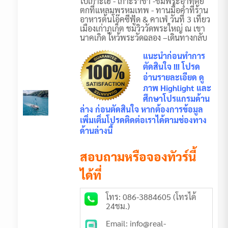
ไปเกาะเฮ - เกาะราชา -ชมพระอาทิตย์
ตกที่แหลมพรหมเทพ - ทานมื้อค่ำที่ร้าน
อาหารต้นโอ๊คซีฟู้ด & คาเฟ่ วันที่ 3 เที่ยว
เมืองเก่าภูเก็ต ชมวิววัดพระใหญ่ ณ เขา
นาคเกิด ไหว้พระวัดฉลอง –เดินทางกลับ
แนะนำก่อนทำการ
ตัดสินใจ !!! โปรด
อ่านรายละเอียด ดู
ภาพ Highlight และ
ศึกษาโปรแกรมด้าน
ล่าง ก่อนตัดสินใจ หากต้องการข้อมูล
เพิ่มเติ่มโปรดติดต่อเราได้ตามช่องทาง
ด้านล่างนี้
สอบถามหรือจองทัวร์นี้
ได้ที่
โทร: 086-3884605 (โทรได้
24ชม.)
Email: info@real-