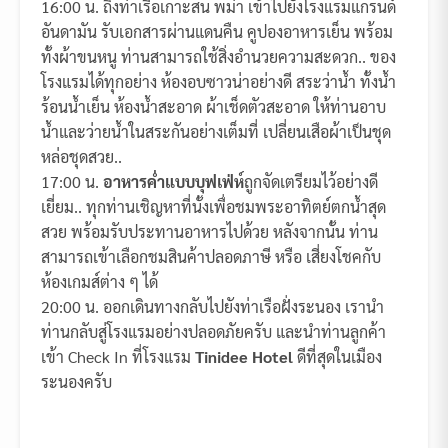
16:00 น. ถึงท่าเรือเกาะสน พม่า เข้าไปยังโรงแรมแกรนด์
อันดามัน รับเอกสารผ่านแดนคืน คูปองอาหารเย็น พร้อม
ทั้งผ้าขนหนู ท่านสามารถใช้สิ่งอำนวยความสะดวก.. ของ
โรงแรมได้ทุกอย่าง ห้องอบซาวน่าอย่างดี สระว่าน้ำ ทั้งน้ำ
ร้อนน้ำเย็น ห้องน้ำสะอาด ผ้าเช็ดตัวสะอาด ให้ท่านอาบ
น้ำและว่ายน้ำในสระกันอย่างเต็มที่ เปลี่ยนเสือผ้าเป็นชุด
หล่อชุดสวย..
17:00 น.
อาหารค่ำแบบบุฟเฟ่ห์
ถูกจัดเตรียมไว้อย่างดี
เยี่ยม.. ทุกท่านเชิญหาที่นั้งเพื่อชมพระอาทิตย์ตกน้ำสุด
สวย พร้อมรับประทานอาหารไปด้วย หลังจากนั้น ท่าน
สามารถเข้าเลือกชมสินค้าปลอดภาษี หรือ เสี่ยงโชคกับ
ห้องเกมส์ต่าง ๆ ได้
20:00 น. ออกเดินทางกลับไปยังท่าเรือฝั่งระนอง เรานำ
ท่านกลับสู่โรงแรมอย่างปลอดภัยครับ และนำท่านลูกค้า
เข้า Check In ที่โรงแรม
Tinidee Hotel
ดีที่สุดในเมือง
ระนองครับ