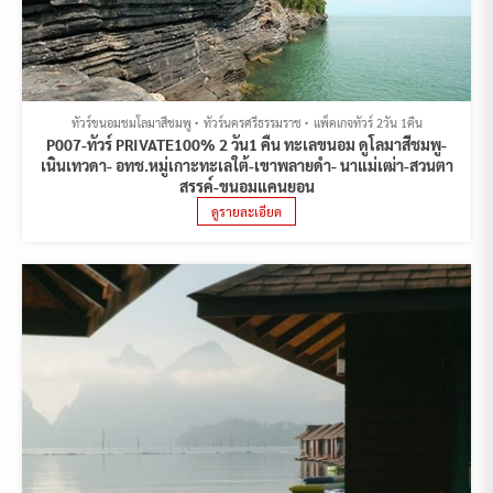
ทัวร์ขนอมชมโลมาสีชมพู
ทัวร์นครศรีธรรมราช
แพ็คเกจทัวร์ 2วัน 1คืน
P007-ทัวร์ PRIVATE100% 2 วัน1 คืน ทะเลขนอม ดูโลมาสีชมพู-
เนินเทวดา- อทช.หมู่เกาะทะเลใต้-เขาพลายดำ- นาแม่เฒ่า-สวนตา
สรรค์-ขนอมแคนยอน
ดูรายละเอียด