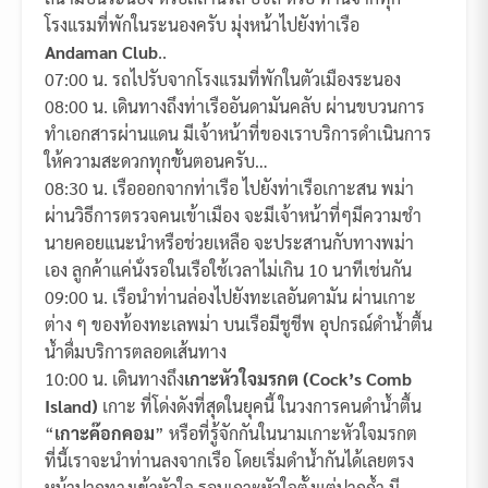
โรงแรมที่พักในระนองครับ มุ่งหน้าไปยังท่าเรือ
Andaman Club
..
07:00 น. รถไปรับจากโรงแรมที่พักในตัวเมืองระนอง
08:00 น. เดินทางถึงท่าเรืออันดามันคลับ ผ่านขบวนการ
ทำเอกสารผ่านแดน มีเจ้าหน้าที่ของเราบริการดำเนินการ
ให้ความสะดวกทุกขั้นตอนครับ…
08:30 น. เรือออกจากท่าเรือ ไปยังท่าเรือเกาะสน พม่า
ผ่านวิธีการตรวจคนเข้าเมือง จะมีเจ้าหน้าที่ๆมีความชำ
นายคอยแนะนำหรือช่วยเหลือ จะประสานกับทางพม่า
เอง ลูกค้าแค่นั่งรอในเรือใช้เวลาไม่เกิน 10 นาทีเช่นกัน
09:00 น. เรือนำท่านล่องไปยังทะเลอันดามัน ผ่านเกาะ
ต่าง ๆ ของท้องทะเลพม่า บนเรือมีชูชีพ อุปกรณ์ดำน้ำตื้น
น้ำดื่มบริการตลอดเส้นทาง
10:00 น. เดินทางถึง
เกาะหัวใจมรกต (Cock’s Comb
Island)
เกาะ ที่โด่งดังที่สุดในยุคนี้ ในวงการคนดำน้ำตื้น
“
เกาะค๊อกคอม
” หรือที่รู้จักกันในนามเกาะหัวใจมรกต
ที่นี้เราจะนำท่านลงจากเรือ โดยเริ่มดำน้ำกันได้เลยตรง
หน้าปากทางเข้าหัวใจ รอบเกาะหัวใจตั้งแต่ปากถ้ำ มี