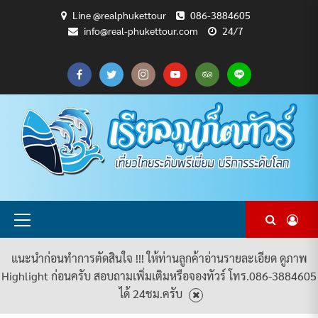
Skip
Line @realphukettour
086-3884605
to
info@real-phukettour.com
24/7
content
CART
CHECKOUT
MY
SAMPLE
ดู
บทความ
ยินดี
เกี่ยว
แพ็คเกจ
ACCOUNT
PAGE
ทัวร์
ท่อง
ต้อนรับ
กับ
ทัวร์
ทั้งหมด
เที่ยว
สู่
เรา
ทั้งหมด
REAL
PHUKET
TOUR
Primary
Menu
แนะนำก่อนทำการตัดสินใจ !!! ให้ท่านลูกค้าอ่านรายละเอียด ดูภาพ
Highlight ก่อนครับ สอบถามเพิ่มเติมหรือจองทัวร์ โทร.086-3884605
ได้ 24ชม.ครับ