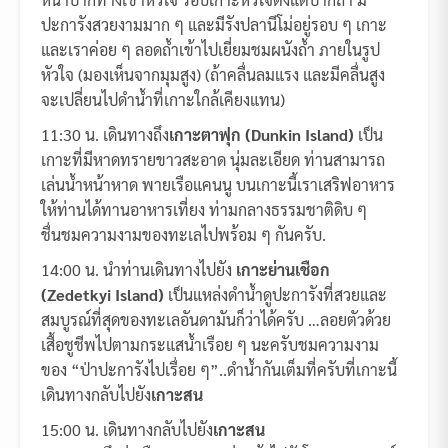
ปะการังสวยงามมาก ๆ และมีรังปลานีโม่อยู่รอบ ๆ เกาะ
และเราค่อย ๆ ลอดถ้ำเข้าไปเยี่ยมชมผนังถ้ำ ภายในรูป
หัวใจ (มองเห็นจากมุมสูง) (ถ้าคลื่นลมแรง และมีคลื่นสูง
จะเปลี่ยนไปดำน้ำที่เกาะใกล้เคียงแทน)
11:30 น. เดินทางถึง
เกาะตาฟุก (Dunkin Island)
เป็น
เกาะที่มีหาดทรายขาวสะอาด นุ่มละเอียด ท่านสามารถ
เล่นน้ำหน้าหาด พายเรือแคนนู บนเกาะนี้เราเสริฟอาหาร
ให้ท่านได้ทานอาหารเที่ยง ท่ามกลางธรรมชาติดิบ ๆ
ชื่นชมความงามของทะเลไปพร้อม ๆ กันครับ.
14:00 น. นำท่านเดินทางไปยัง
เกาะย่านเชือก
(Zedetkyi Island)
เป็นแหล่งดำน้ำดูปะการังที่สวยและ
สมบูรณ์ที่สุดของทะเลอันดามันก็ว่าได้ครับ …ลอยตัวด้วย
เสื้อชูชีพไปตามกระแสน้ำเรือย ๆ นะครับชมความงาม
ของ “ป่าปะการังไปเรื่อย ๆ”..ดำน้ำกันเต็มที่ครับที่เกาะนี้
เดินทางกลับไปยัง
เกาะสน
15:00 น. เดินทางกลับไปยัง
เกาะสน