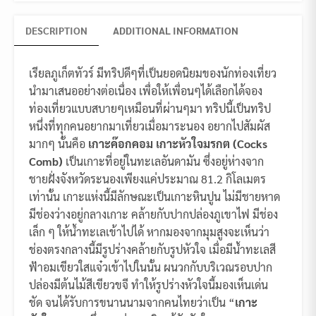
DESCRIPTION
ADDITIONAL INFORMATION
เรียลภูเก็ตทัวร์ มีทริปดีๆที่เป็นยอดนิยมของนักท่องเที่ยว
นำมาเสนออย่างต่อเนื่อง เพื่อให้เพื่อนๆได้เลือกได้จอง
ท่องเที่ยวแบบสบายๆเหมือนที่ผ่านๆมา ทริปนี้เป็นทริป
หนึ่งที่ทุกคนอยากมาเที่ยวเมื่อมาระนอง อยากไปสัมผัส
มากๆ นั้นคือ
เกาะค๊อกคอม เกาะหัวใจมรกต (Cocks
Comb)
เป็นเกาะที่อยู่ในทะเลอันดามัน ซึ่งอยู่ห่างจาก
ชายฝั่งจังหวัดระนองเพียงแค่ประมาณ 81.2 กิโลเมตร
เท่านั้น เกาะแห่งนี้มีลักษณะเป็นเกาะหินปูน ไม่มีชายหาด
มีช่องว่างอยู่กลางเกาะ คล้ายกับปากปล่องภูเขาไฟ มีช่อง
เล็ก ๆ ให้น้ำทะเลเข้าไปได้ หากมองจากมุมสูงจะเห็นว่า
ช่องตรงกลางนี้มีรูปร่างคล้ายกับรูปหัวใจ เมื่อมีน้ำทะเลสี
ฟ้าอมเขียวใสแจ๋วเข้าไปในนั้น ผนวกกับบริเวณรอบปาก
ปล่องมีต้นไม้สีเขียวขจี ทำให้รูปร่างหัวใจนี้มองเห็นเด่น
ชัด จนได้รับการขนานนามจากคนไทยว่าเป็น “
เกาะ