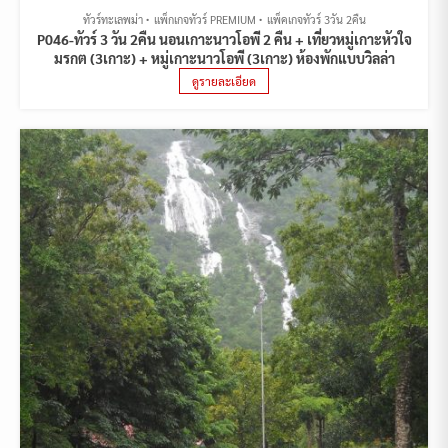
ทัวร์ทะเลพม่า
แพ็กเกจทัวร์ PREMIUM
แพ็คเกจทัวร์ 3วัน 2คืน
P046-ทัวร์ 3 วัน 2คืน นอนเกาะนาวโอพี 2 คืน + เที่ยวหมู่เกาะหัวใจ
มรกต (3เกาะ) + หมู่เกาะนาวโอพี (3เกาะ) ห้องพักแบบวิลล่า
ดูรายละเอียด