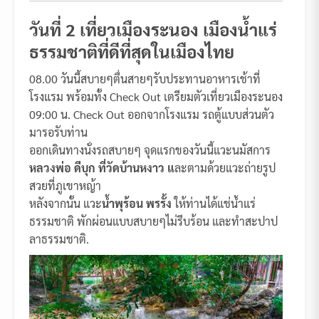
วันที่ 2 เที่ยวเมืองระนอง เมืองน้ำแร่
ธรรมชาติที่ดีที่สุดในเมืองไทย
08.00 วันนี้สบายๆตื่นสายๆรับประทานอาหารเช้าที่
โรงแรม พร้อมทั้ง Check Out เตรียมตัวเที่ยวเมืองระนอง
09:00 น. Check Out ออกจากโรงแรม รถตู้แบบส่วนตัว
มารอรับท่าน
ออกเดินทางนั่งรถสบายๆ จุดแรกของวันนี้แวะนมัสการ
หลวงพ่อ ดีบุก ที่วัดบ้านหงาว แ
ละตามด้วยแวะถ่ายรูป
สวยที่ภูเขาหญ้า
หลังจากนั้น แวะ
น้ำพุร้อน พรรั้ง
ให้ท่านได้แช่น้ำแร่
ธรรมชาติ พักผ่อนแบบสบายๆไม่รีบร้อน และทำสะปาป
ลาธรรมชาติ.