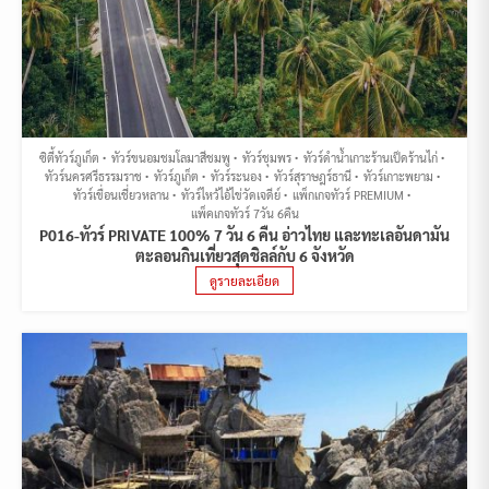
ซิตี้ทัวร์ภูเก็ต
ทัวร์ขนอมชมโลมาสีชมพู
ทัวร์ชุมพร
ทัวร์ดำน้ำเกาะร้านเป็ดร้านไก่
ทัวร์นครศรีธรรมราช
ทัวร์ภูเก็ต
ทัวร์ระนอง
ทัวร์สุราษฎร์ธานี
ทัวร์เกาะพยาม
ทัวร์เขื่อนเชี่ยวหลาน
ทัวร์ไหว้ไอ้ไข่วัดเจดีย์
แพ็กเกจทัวร์ PREMIUM
แพ็คเกจทัวร์ 7วัน 6คืน
P016-ทัวร์ PRIVATE 100% 7 วัน 6 คืน อ่าวไทย และทะเลอันดามัน
ตะลอนกินเที่ยวสุดชิลล์กับ 6 จังหวัด
ดูรายละเอียด