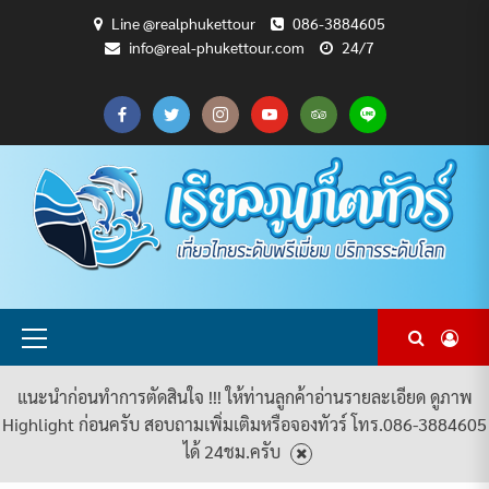
Skip
Line @realphukettour
086-3884605
to
info@real-phukettour.com
24/7
content
CART
CHECKOUT
MY
SAMPLE
ดู
บทความ
ยินดี
เกี่ยว
แพ็คเกจ
ACCOUNT
PAGE
ทัวร์
ท่อง
ต้อนรับ
กับ
ทัวร์
ทั้งหมด
เที่ยว
สู่
เรา
ทั้งหมด
REAL
PHUKET
TOUR
Primary
Menu
แนะนำก่อนทำการตัดสินใจ !!! ให้ท่านลูกค้าอ่านรายละเอียด ดูภาพ
Highlight ก่อนครับ สอบถามเพิ่มเติมหรือจองทัวร์ โทร.086-3884605
ได้ 24ชม.ครับ