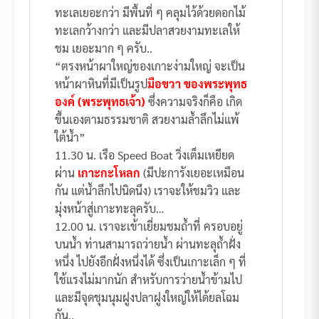
ทะเลเยอะกว่า มีพื้นที่ ๆ คลุมไว้ด้วยดอกไม้
ทะเลกว้างกว่า และมีปลาสวยงามทะเลให้
ชม เยอะมาก ๆ ครับ..
“ตรงหน้าผาใหญ่ของเกาะง่ามใหญ่ จะเป็น
หน้าผาหินที่มีเป็นรูป
มือขวา ของพระพุทธ
องค์ (พระพุทธเจ้า)
ซึ่งความจริงก็คือ เกิด
ขึ้นเองตามธรรมชาติ สวยงามล้ำลึกไม่แพ้
ใต้น้ำ”
11.30 น. เรือ Speed Boat วิ่งเต็มเหยียด
ผ่าน
เกาะกะโหลก
(มีปะการังเยอะเหมือน
กัน แต่น้ำลึกไปนิดนึง) เราจะให้ชมวิว และ
มุ่งหน้าสู่เกาะทะลุครับ…
12.00 น. เราจะเข้าเยี่ยมชมถ้ำที่ ครอบอยู่
บนน้ำ ท่านสามารถว่ายน้ำ ผ่านทะลุถ้ำฝั่ง
หนึ่ง ไปยังอีกฝั่งหนึ่งได้ ซึ่งเป็นเกาะเล็ก ๆ ที่
ใช้แรงไม่มากนัก สำหรับการว่ายน้ำข้ามไป
และมีจุดชุมนุมฝูงปลาฝูงใหญ่ให้ได้ยลโฉม
กัน..