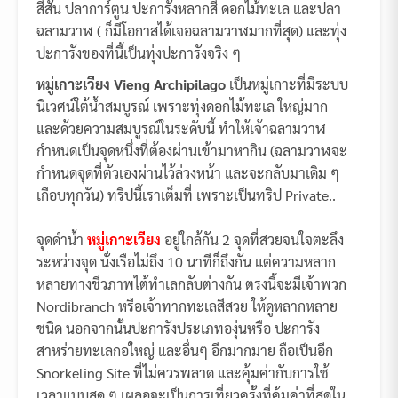
สีสัน ปลาการ์ตูน ปะการังหลากสี ดอกไม้ทะเล และปลา
ฉลามวาฬ ( ก็มีโอกาสได้เจอฉลามวาฬมากที่สุด) และทุ่ง
ปะการังของที่นี้เป็นทุ่งปะการังจริง ๆ
หมู่เกาะเวียง Vieng Archipilago
เป็นหมู่เกาะที่มีระบบ
นิเวศน์ใต้น้ำสมบูรณ์ เพราะทุ่งดอกไม้ทะเล ใหญ่มาก
และด้วยความสมบูรณ์ในระดับนี้ ทำให้เจ้าฉลามวาฬ
กำหนดเป็นจุดหนึ่งที่ต้องผ่านเข้ามาหากิน (ฉลามวาฬจะ
กำหนดจุดที่ตัวเองผ่านไว้ล่วงหน้า และจะกลับมาเดิม ๆ
เกือบทุกวัน) ทริปนี้เราเต็มที่ เพราะเป็นทริป Private..
จุดดำน้ำ
หมู่เกาะเวียง
อยู่ใกล้กัน 2 จุดที่สวยจนใจตะลึง
ระหว่างจุด นั่งเรือไม่ถึง 10 นาทีก็ถึงกัน แต่ความหลาก
หลายทางชีวภาพไต้ทำเลกลับต่างกัน ตรงนี้จะมีเจ้าพวก
Nordibranch หรือเจ้าทากทะเลสีสวย ให้ดูหลากหลาย
ชนิด นอกจากนั้นปะการังประเภทองุ่นหรือ ปะการัง
สาหร่ายทะเลกอใหญ่ และอื่นๆ อีกมากมาย ถือเป็นอีก
Snorkeling Site ที่ไม่ควรพลาด และคุ้มค่ากับการใช้
เวลาแบบสุด ๆ เผลอจะเป็นการเที่ยวครั้งที่คุ้มค่าที่สุดใน