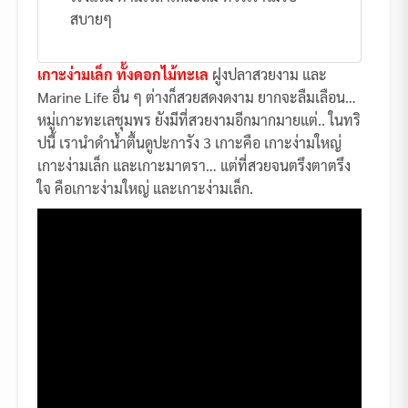
สบายๆ
เกาะง่ามเล็ก ทั้งดอกไม้ทะเล
ฝูงปลาสวยงาม และ
Marine Life อื่น ๆ ต่างก็สวยสดงดงาม ยากจะลืมเลือน…
หมู่เกาะทะเลชุมพร ยังมีที่สวยงามอีกมากมายแต่.. ในทริ
ปนี้ เรานำดำน้ำตื้นดูปะการัง 3 เกาะคือ เกาะง่ามใหญ่
เกาะง่ามเล็ก และเกาะมาตรา… แต่ที่สวยจนตรึงตาตรึง
ใจ คือเกาะง่ามใหญ่ และเกาะง่ามเล็ก.