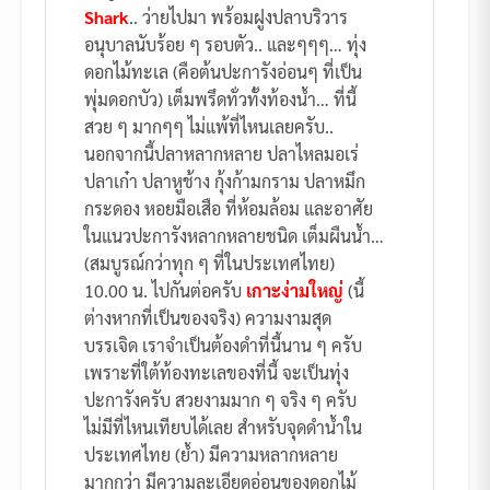
Shark
.. ว่ายไปมา พร้อมฝูงปลาบริวาร
อนุบาลนับร้อย ๆ รอบตัว.. และๆๆๆ… ทุ่ง
ดอกไม้ทะเล (คือต้นปะการังอ่อนๆ ที่เป็น
พุ่มดอกบัว) เต็มพรึดทั่วทั้งท้องน้ำ… ที่นี้
สวย ๆ มากๆๆ ไม่แพ้ที่ไหนเลยครับ..
นอกจากนี้ปลาหลากหลาย ปลาไหลมอเร่
ปลาเก๋า ปลาหูช้าง กุ้งก้ามกราม ปลาหมึก
กระดอง หอยมือเสือ ที่ห้อมล้อม และอาศัย
ในแนวปะการังหลากหลายชนิด เต็มผืนน้ำ…
(สมบูรณ์กว่าทุก ๆ ที่ในประเทศไทย)
10.00 น. ไปกันต่อครับ
เกาะง่ามใหญ่
(นี้
ต่างหากที่เป็นของจริง) ความงามสุด
บรรเจิด เราจำเป็นต้องดำที่นี้นาน ๆ ครับ
เพราะที่ใต้ท้องทะเลของที่นี้ จะเป็นทุ่ง
ปะการังครับ สวยงามมาก ๆ จริง ๆ ครับ
ไม่มีที่ไหนเทียบได้เลย สำหรับจุดดำน้ำใน
ประเทศไทย (ย้ำ) มีความหลากหลาย
มากกว่า มีความละเอียดอ่อนของดอกไม้