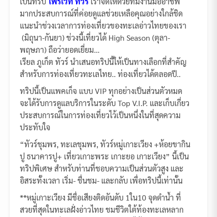
เป็นทริป
ไพรเวท ทัวร์
เราจัดให้ด้วยทีมงานมืออาชีพ
มากประสบการณ์ที่ค่อยดูแลช่วยเหลือคุณอย่างใกล้ชิด
แนะนำช่วงเวลาการท่องเที่ยวของทะเลอ่าวไทยของเรา
(มิถุนา-กันยา) ช่วงนี้เที่ยวได้ High Season (ตุลา-
พฤษภา) ถือว่ายอดเยี่ยม…
เรียล ภูเก็ต ทัวร์ นำเสนอทริปนี้ให้เป็นทางเลือกที่สำคัญ
สำหรับการท่องเที่ยวทะเลไทย.. ท่องเที่ยวได้ตลอดปี..
ทริปนี้เป็นแพคเก็จ แบบ VIP ทุกอย่างเป็นส่วนตัวหมด
จะได้รับการดูแลบริการในระดับ Top V.I.P. และเก็บเกี่ยว
ประสบการณ์ในการท่องเที่ยวไว้เป็นหนึ่งในที่สุดความ
ประทับใจ
“ทัวร์ชุมพร, ทะเลชุมพร, ทัวร์หมู่เกาะเวียง +ห้อยขากิน
ปู ธนาคารปู+ เที่ยวเกาะพระ เกาะยอ เกาะเวียง” นี้เป็น
ทริปพิเศษ สำหรับท่านที่ชอบความเป็นส่วนตัวสูง และ
อิสระทั้งเวลา เริ่ม- ชื่นชม- และกลับ เพื่อทริปนี้เท่านั้น
**หมู่เกาะเวียง มีชื่อเสียงติดอันดับ 1ใน10 จุดดำน้ำ ที่
สวยที่สุดในทะเลฝั่งอ่าวไทย ชมชีวิตใต้ท้องทะเลหลาก