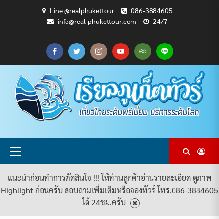
Skip
Line @realphukettour
086-3884605
to
info@real-phukettour.com
24/7
content
CART
CHECKOUT
MY
SAMPLE
ดู
บทความ
ยินดี
เกี่ยว
แพ็คเกจ
ACCOUNT
PAGE
ทัวร์
ท่อง
ต้อนรับ
กับ
ทัวร์
ทั้งหมด
เที่ยว
สู่
เรา
ทั้งหมด
REAL
PHUKET
TOUR
Primary
Menu
แนะนำก่อนทำการตัดสินใจ !!! ให้ท่านลูกค้าอ่านรายละเอียด ดูภาพ
Highlight ก่อนครับ สอบถามเพิ่มเติมหรือจองทัวร์ โทร.086-3884605
ได้ 24ชม.ครับ