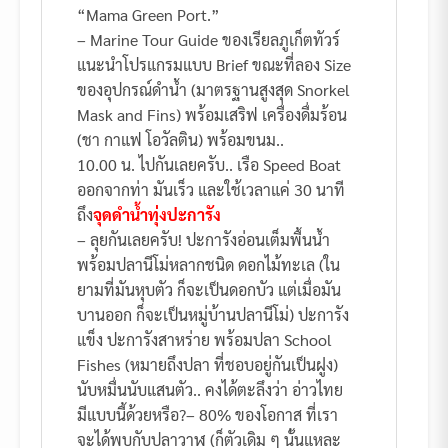
“Mama Green Port.”
– Marine Tour Guide ของเรียลภูเก็ตทัวร์
แนะนำโปรแกรมแบบ Brief ขณะที่ลอง Size
ของอุปกรณ์ดำน้ำ (มาตรฐานสูงสุด Snorkel
Mask and Fins) พร้อมเสริฟ เครื่องดื่มร้อน
(ชา กาแฟ โอวัลติน) พร้อมขนม..
10.00 น. ไปกันเลยครับ.. เรือ Speed Boat
ออกจากท่า มันเร็ว และใช้เวลาแค่ 30 นาที
ถึง
จุดดำน้ำทุ่งปะการัง
– ลุยกันเลยครับ! ปะการังอ่อนเต็มพื้นน้ำ
พร้อมปลานีโม่หลากชนิด ดอกไม้ทะเล (ใน
ยามที่มันหุบตัว ก็จะเป็นดอกบัว แต่เมื่อมัน
บานออก ก็จะเป็นหมู่บ้านปลานีโม่) ปะการัง
แข็ง ปะการังสาหร่าย พร้อมปลา School
Fishes (หมายถึงปลา ที่ชอบอยู่กันเป็นฝูง)
นับหมื่นนับแสนตัว.. คงได้ตะลึงว่า อ่าวไทย
มีแบบนี้ด้วยหรือ?– 80% ของโอกาส ที่เรา
จะได้พบกับปลาวาฬ (ก็ตัวเดิม ๆ นั้นแหละ