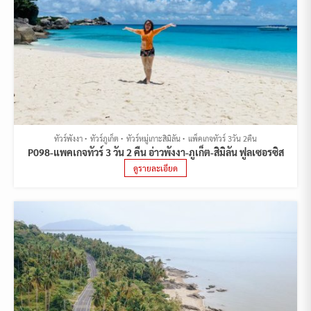
ทัวร์พังงา
ทัวร์ภูเก็ต
ทัวร์หมู่เกาะสิมิลัน
แพ็คเกจทัวร์ 3วัน 2คืน
P098-แพคเกจทัวร์ 3 วัน 2 คืน อ่าวพังงา-ภูเก็ต-สิมิลัน ฟูลเซอรซิส
ดูรายละเอียด