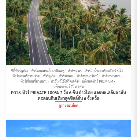
ซิตี้ทัวร์ภูเก็ต
ทัวร์ขนอมชมโลมาสีชมพู
ทัวร์ชุมพร
ทัวร์ดำน้ำเกาะร้านเป็ดร้านไก่
ทัวร์นครศรีธรรมราช
ทัวร์ภูเก็ต
ทัวร์ระนอง
ทัวร์สุราษฎร์ธานี
ทัวร์เกาะพยาม
ทัวร์เขื่อนเชี่ยวหลาน
ทัวร์ไหว้ไอ้ไข่วัดเจดีย์
แพ็กเกจทัวร์ PREMIUM
แพ็คเกจทัวร์ 7วัน 6คืน
P016-ทัวร์ PRIVATE 100% 7 วัน 6 คืน อ่าวไทย และทะเลอันดามัน
ตะลอนกินเที่ยวสุดชิลล์กับ 6 จังหวัด
ดูรายละเอียด