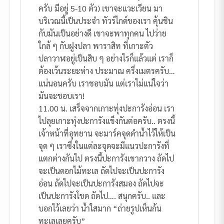
ครับ มีอยู่ 5-10 ตัว) เขาจะแวะเวียน มา
บริเวณนี้เป็นประจำ ทัวร์ไกด์ของเรา คุ้นชิน
กับมันเป็นอย่างดี เขาจะพาทุกคน ไปว่าย
ใกล้ ๆ กับฝูงปลา พาราสิท ที่เกาะตัว
ปลาวาฬอยู่เป็นสิบ ๆ อย่างไรก็แล้วแต่ เราก็
ต้องเว้นระยะห่าง ประมาณ ครึ่งเมตรครับ…
แน่นอนครับ เราชอบมัน แต่เราไม่แน่ใจว่า
มันจะชอบเรา!
11.00 น. เสร็จจากเกาะทุ่งปะการังอ่อน เรา
ไปลุยเกาะทุ่งปะการังแข็งกันต่อครับ.. ตรงนี้
เจ้าหน้าที่อุทยาน จะมาร์คจุดดำน้ำไว้ให้เป็น
จุด ๆ เราซึ่งในแต่ละจุดจะมีแนวปะการังที่
แตกต่างกันไป ตรงนี้ปะการังเขากวาง ถัดไป
จะเป็นดอกไม้ทะเล ถัดไปจะเป็นปะการัง
อ่อน ถัดไปจะเป็นปะการังสมอง ถัดไปจะ
เป็นปะการังโขด ถัดไป…. สนุกครับ.. และ
บอกไว้เลยว่า น้ำใสมาก “ถ่ายรูปเห็นก้น
ทะเลเลยครับ”