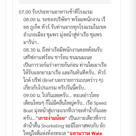
07.00 รับประทานอาหารเช้าที่โรงแรม
08.00 น. รถของบริษัทฯ พร้อมพนักงาน เรี
ยล ภูเก็ต ทัวร์ รับท่านจากทุกโรงแรมในเขต
อำเภอเมือง ชุมพร มุ่งหน้าสู่ท่าเรือ ชุมพร
มาริน่า..
08.30 น. ถึงท่าเรือมีพนักงานคอยต้อนรับ
เสริฟกาแฟร้อน ชาร้อน ขนมนมเนย
เป็นการวอร์มร่างกายกันก่อน ท่านใดเมาเรือ
ให้รับแจกยาเมาเรือ และกินทันทีครับ.. ทัวร์
ไกด์ บรีฟ (Brief บอกรายการแบบคร่าว ๆ)
เกี่ยวกับโปรแกรม ทริปวันนี้ครับ..
09.00 น. ไปกันเลยครับ… ทะเลอ่าวไทย
เดือนไหนๆ ก็ไม่มีคลื่นใหญ่ครับ.. เรือ Speed
Boat มุ่งหน้าสู่เกาะแรกที่เราจะดำน้ำกันเลย
ครับ…”
เกาะง่ามน้อย
” เป็นเกาะเดียวที่การ
ดำน้ำตื้น Snorkeling จะมีโอกาสพบกับ ยัก
ใหญ่ใจดีแห่งท้องทะเล “
ฉลามวาฬ Wale