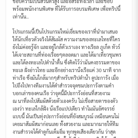
ชอบความเป็นส่วนตัวสูง และอิสระทั้งเวลา และชอบ
พร้อมพนักงานพิเศษ ที่ได้รับการอบรมพิเศษ เพื่อทริปนี้
เท่านั้น..
โปรแกรมนี้เป็นโปรแกรมใหม่เอี่ยมของเราที่นำมาเสนอ
ให้นักเที่ยวตัวจริงได้สัมผัส ความงามของทะเลไทยที่ใคร
ยังไม่ค่อยรู้จัก และอยู่ใกล้ตัวเราเอง ทางเรียล ภูเก็ต ทัวร์
ได้เจาะสถานที่ท่องเรื่อยๆตลอดมา และได้มาเที่ยวชุมพร
และได้ลงทะเลไปดำน้ำตื้น ซึ่งคิดไว้ว่ามันคงธรรมดาของ
ทะเล ฝั่งอ่าวไทย และอีกอย่างเรานั่งเรือแค่ 30 นาที จาก
ท่าเรือ ซึ่งมันใกล้มากๆสำหรับทริปดำน้ำ ดูปะการัง เมื่อ
ไปถึงไปทางทีมงานได้ดำสำรวจจุดชมปะการังตามคำ
บอกเล่าของคนเรือ ว่าจุดนี้มีปะการังอ่อนที่สวยงาม
ณ นาที่ลงไปสัมผัสด้วยตัวเองครับ ไม่เชื่อสายตาของตัว
เองว่า ทะเลใกล้ฝั่ง นั่งเรือแปปเดียว ทำไมมันอัศจรรย์
แบบนี้ มันเป็นทุ่งปะการังอ่อนที่ยังสมบูรณ์ เหมือนคนไม่
เคยมาสัมผัสมาก่อนเลย ทั้งสวยงาม และมากมายให้ทีม
งานสำรวจได้ดำดูกันเต็มอิ่ม ทุกพูดเสียงเดียวกัน ว่าสุด