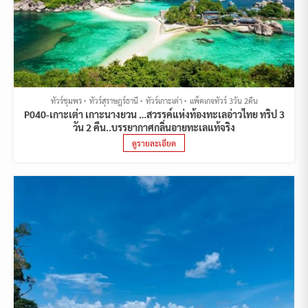
ทัวร์ชุมพร
ทัวร์สุราษฎร์ธานี
ทัวร์เกาะเต่า
แพ็คเกจทัวร์ 3วัน 2คืน
P040-เกาะเต่า เกาะนางยวน …สวรรค์แห่งท้องทะเลอ่าวไทย ทริป 3
วัน 2 คืน..บรรยากาศกลิ่นอายทะเลแท้จริง
ดูรายละเอียด