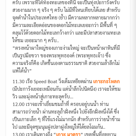
ครับ เพราะที่ใต้ท้องทะเลของที่นี้ จะเป็นทุ่งปะการังครับ
สวยงามมาก ๆ จริง ๆ ครับ ไม่มีที่ไหนเทียบได้เลย สำหรับ
จุดดำน้ำในประเทศไทย (ย้ำ) มีความหลากหลายมากกว่า
มีความละเอียดอ่อนของดอกไม้ทะเลเยอะกว่า มีพื้นที่ ๆ
คลุมไว้ด้วยดอกไม้ทะเลกว้างกว่า และมีปลาสวยงามทะเล
ให้ชม เยอะมาก ๆ ครับ..
“ตรงหน้าผาใหญ่ของเกาะง่ามใหญ่ จะเป็นหน้าผาหินที่มี
เป็นรูปมือขวา ของพระพุทธองค์ (พระพุทธเจ้า) ซึ่ง
ความจริงก็คือ เกิดขึ้นเองตามธรรมชาติ สวยงามล้ำลึกไม่
แพ้ใต้น้ำ”
11.30 เรือ Speed Boat วิ่งเต็มเหยียดผ่าน
เกาะกะโหลก
(มีปะการังเยอะเหมือนกัน แต่น้ำลึกไปนิดนึง) เราจะให้ชม
วิว และมุ่งหน้าสู่เกาะทะลุครับ…
12.00 เราจะเข้าเยี่ยมชมถ้ำที่ ครอบอยู่บนน้ำ ท่าน
สามารถว่ายน้ำ ผ่านทะลุถ้ำฝั่งหนึ่ง ไปยังอีกฝั่งหนึ่งได้ ซึ่ง
เป็นเกาะเล็ก ๆ ที่ใช้แรงไม่มากนัก สำหรับการว่ายน้ำข้าม
ไป และมีจุดชุมนุมฝูงปลาฝูงใหญ่ให้ได้ยลโฉมกัน..
13.00 เราเดินทางถึง “
เกาะ มาตรา
” เขตพี้นที่อุทยาน