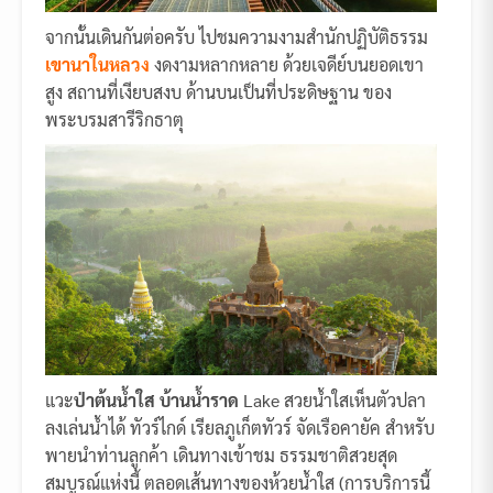
จากนั้นเดินกันต่อครับ ไปชมความงามสำนักปฏิบัติธรรม
เขานาในหลวง
งดงามหลากหลาย ด้วยเจดีย์บนยอดเขา
สูง สถานที่เงียบสงบ ด้านบนเป็นที่ประดิษฐาน ของ
พระบรมสารีริกธาตุ
แวะ
ป่าต้นน้ำใส บ้านน้ำราด
Lake สวยน้ำใสเห็นตัวปลา
ลงเล่นน้ำได้ ทัวร์ไกด์ เรียลภูเก็ตทัวร์ จัดเรือคายัค สำหรับ
พายนำท่านลูกค้า เดินทางเข้าชม ธรรมชาติสวยสุด
สมบูรณ์แห่งนี้ ตลอดเส้นทางของห้วยน้ำใส (การบริการนี้