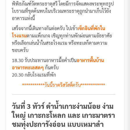
พิพิธภัณฑ์วัดพระธาตุสวี โดยมีการจัดแสดงพระพุทธรูป
โบราณที่ขุดค้นพบในบริเวณพระธาตุถูกนำมาเก็บไว้ยัง
อาคารแห่งนี้
เสร็จจากนี้เดินทางกันต่อครับ ไปเข้า
เช็กอินที่พักใน
โรงแรม
ตามแพ็กเกจ เชิญทุกท่านพักผ่อนตามอัธยาศัย
หรือเลือกเล่นน้ำในสระโรงแรม หรือทะเลก็ตามความ
ชอบครับ
18.30 รับประทานอาหารมื้อค่ำเป็น
อาหารพื้นบ้าน
อาหารทะเลสดๆ
กันครับ
20.30 กลับโรงแรมที่พัก
***********วันนี้ราตรีสวัสดิ์ครับ************
วันที่ 3 ทัวร์ ดำน้ำเกาะง่ามน้อย ง่าม
ใหญ่ เกาะกะโหลก และ เกาะมาตรา
ชมทุ่งปะการังอ่อน แบบเหมาลำ