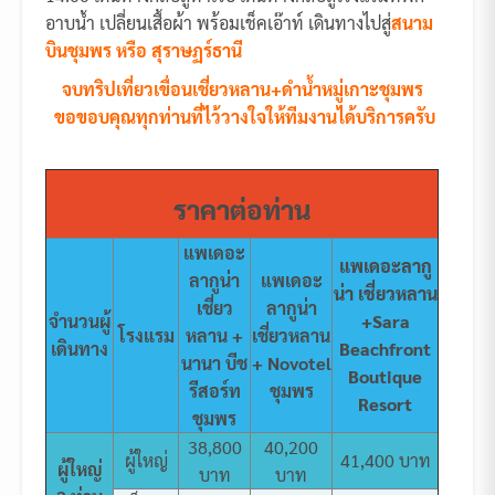
อาบน้ำ เปลี่ยนเสื้อผ้า พร้อมเช็คเอ๊าท์ เดินทางไปสู่
สนาม
บินชุมพร หรือ สุราษฏร์ธานี
จบทริปเที่ยวเขื่อนเชี่ยวหลาน+ดำน้ำหมู่เกาะชุมพร
ขอขอบคุณทุกท่านที่ไว้วางใจให้ทีมงานได้บริการครับ
ราคาต่อท่าน
แพเดอะ
แพเดอะลากู
ลากูน่า
แพเดอะ
น่า เชี่ยวหลาน
เชี่ยว
ลากูน่า
จำนวนผู้
+Sara
โรงแรม
หลาน +
เชี่ยวหลาน
เดินทาง
Beachfront
นานา บีช
+ Novotel
Boutique
รีสอร์ท
ชุมพร
Resort
ชุมพร
38,800
40,200
ผู้ใหญ่
41,400 บาท
ผู้ใหญ่
บาท
บาท