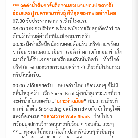
*** จุดดำน้ำตื้นการันตีความสวยงามของประการัง
อ่อนและฝูงปลานานาพันธุ์ ดีที่สุดของทะเลอ่าวไทย
07.30 รับประทานอาหารเช้าที่โรงแรม
08.00 รถของบริษัทฯ พร้อมพนักงานเรียลภูเก็ตทัวร์ รอ
ต้อนรับท่านสู่ท่าเรือที่ในเมืองชุมพรครับ
08.45 ถึงท่าเรือมีพนักงานคอยต้อนรับ เสริฟกาแฟร้อน
ชาร้อน ขนมนมเนย เป็นการวอร์มร่างกายกันก่อน ท่านใด
เมาเรือ ให้รับแจกยาเมาเรือ และกินทันทีครับ.. ทัวร์ไกด์
บรีฟ (Brief บอกรายการแบบคร่าว ๆ) เกี่ยวกับโปรแกรม
ทริปวันนี้ครับ..
09.00 ไปกันเลยครับ… ทะเลอ่าวไทย เดือนไหนๆ ก็ไม่มี
คลื่นใหญ่ครับ.. เรือ Speed Boat มุ่งหน้าสู่เกาะแรกที่เรา
จะดำน้ำกันเลยครับ…”
เกาะง่ามน้อย
” เป็นเกาะเดียวที่
การดำน้ำตื้น Snorkeling จะมีโอกาสพบกับ ยักใหญ่ใจดี
แห่งท้องทะเล “
ฉลามวาฬ Wale Shark
.. ว่ายไปมา
พร้อมฝูงปลาบริวารอนุบาลนับร้อย ๆ รอบตัว.. และๆ
ๆๆ… ทุ่งดอกไม้ทะเล (คือต้นปะการังอ่อนๆ ที่เป็นพุ่ม