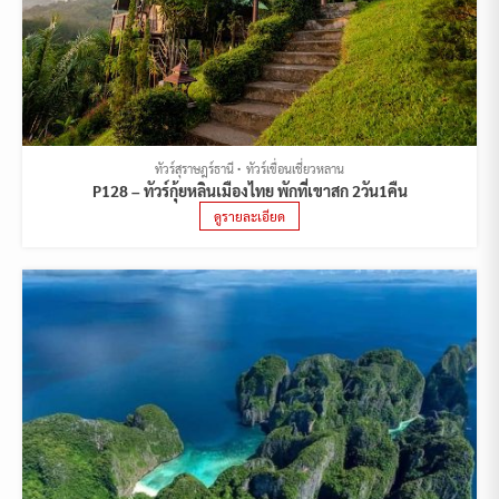
ทัวร์สุราษฎร์ธานี
ทัวร์เขื่อนเชี่ยวหลาน
P128 – ทัวร์กุ้ยหลินเมืองไทย พักที่เขาสก 2วัน1คืน
ดูรายละเอียด