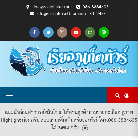
Skip
Line @realphukettour
086-3884605
to
info@real-phukettour.com
24/7
content
CART
CHECKOUT
MY
SAMPLE
ดู
บทความ
ยินดี
เกี่ยว
แพ็คเกจ
ACCOUNT
PAGE
ทัวร์
ท่อง
ต้อนรับ
กับ
ทัวร์
ทั้งหมด
เที่ยว
สู่
เรา
ทั้งหมด
REAL
PHUKET
TOUR
Primary
Menu
แนะนำก่อนทำการตัดสินใจ !!! ให้ท่านลูกค้าอ่านรายละเอียด ดูภาพ
Highlight ก่อนครับ สอบถามเพิ่มเติมหรือจองทัวร์ โทร.086-3884605
ได้ 24ชม.ครับ