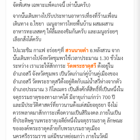
จัดพิเศษ เฉพาะแพ็คเกจนี้ เท่านั้นครับ)
จากนั้นเดินทางไปรับประทานอาหารเที่ยงที่ร้านเพื่อน
เดินทาง อ.ไชยา เมนูอาหารไทยพื้นบ้าน ผสมผสาน
อาหารทะเลสดๆ ให้ลิ้มลองชิมกันครับ และเมนูอร่อยๆ
เลือกสั่งได้ครับ
ไปแวะชิม กาแฟ อร่อยๆที่
สวนนายดำ
อ.หลังสวน จาก
นั้นเดินทางไปจังหวัดชุมพรใช้เวลาประมาณ 1.30 ชั่วโมง
ระหว่าง เราแวะให้สักการะ
วัดพระธาตุสวี
ตั้งอยู่ใน
อำเภอสวี จังหวัดชุมพร เป็นวัดเก่าแก่คู่บ้านคู่เมืองของ
อำเภอสวี วัดพระธาตุสวีตั้งอยู่ติดกับแม่น้ำสวีห่างจากตัว
อำเภอประมาณ 3 กิโลเมตร เป็นสิ่งศักดิ์สิทธิ์ที่เป็นหนึ่งใน
จตุธรรมธาตุของทางภาคใต้ มีอายุเก่าแก่กว่า 700 ปี
และมีประวัติศาสตร์ที่ยาวนานตั้งแต่สมัยอยุธยา จึงไม่
ควรพลาดมาสักการะเพื่อความเป็นสิริมงคล ภายในเป็น
ที่ประดิษฐานพระธาตุเจดีย์หนึ่งในจตุธรรมธาตุ ลักษณะ
ขององค์พระธาตุคล้ายกับพระบรมธาตุเมือง
นครศรีธรรมราช แต่มีขนาดย่อมกว่า ภายในวัดมี