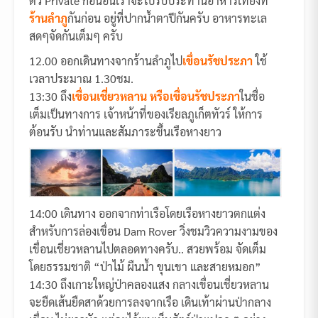
ตัว Private ก่อนอื่นเราจะไปรับประทานอาหารเที่ยงที่
ร้านลำภู
กันก่อน อยู่ที่ปากน้ำตาปีกันครับ อาหารทะเล
สดๆจัดกันเต็มๆ ครับ
12.00 ออกเดินทางจากร้านลำภูไป
เขื่อนรัชประภา
ใช้
เวลาประมาณ 1.30ชม.
13:30 ถึง
เขื่อนเชี่ยวหลาน หรือเขื่อนรัชประภา
ในชื่อ
เต็มเป็นทางการ เจ้าหน้าที่ของเรียลภูเก็ตทัวร์ ให้การ
ต้อนรับ นำท่านและสัมภาระขึ้นเรือหางยาว
14:00 เดินทาง ออกจากท่าเรือโดยเรือหางยาวตกแต่ง
สำหรับการล่องเขื่อน Dam Rover วิ่งชมวิวความงามของ
เขื่อนเชี่ยวหลานไปตลอดทางครับ.. สวยพร้อม จัดเต็ม
โดยธรรมชาติ “ป่าไม้ ผืนน้ำ ขุนเขา และสายหมอก”
14:30 ถึงเกาะใหญ่ป่าคลองแสง กลางเขื่อนเชี่ยวหลาน
จะยืดเส้นยืดสาด้วยการลงจากเรือ เดินเท้าผ่านป่ากลาง