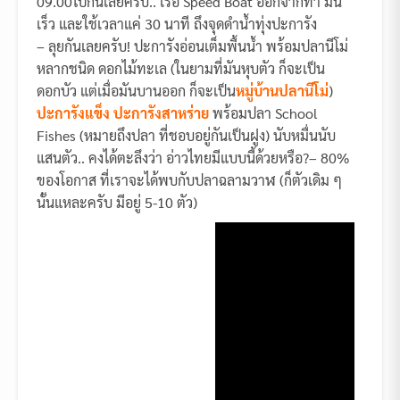
09.00ไปกันเลยครับ.. เรือ Speed Boat ออกจากท่า มัน
เร็ว และใช้เวลาแค่ 30 นาที ถึงจุดดำน้ำทุ่งปะการัง
– ลุยกันเลยครับ! ปะการังอ่อนเต็มพื้นน้ำ พร้อมปลานีโม่
หลากชนิด ดอกไม้ทะเล (ในยามที่มันหุบตัว ก็จะเป็น
ดอกบัว แต่เมื่อมันบานออก ก็จะเป็น
หมู่บ้านปลานีโม่
)
ปะการังแข็ง ปะการังสาหร่าย
พร้อมปลา School
Fishes (หมายถึงปลา ที่ชอบอยู่กันเป็นฝูง) นับหมื่นนับ
แสนตัว.. คงได้ตะลึงว่า อ่าวไทยมีแบบนี้ด้วยหรือ?– 80%
ของโอกาส ที่เราจะได้พบกับปลาฉลามวาฬ (ก็ตัวเดิม ๆ
นั้นแหละครับ มีอยู่ 5-10 ตัว)