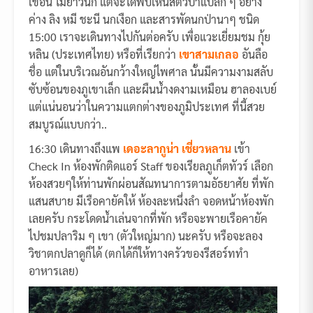
เขื่อน ไม่ยาวนัก แต่จะได้พบเห็นสัตว์ป่าแปลก ๆ อย่าง
ค่าง ลิง หมี ชะนี นกเงือก และสารพัดนกป่านาๆ ชนิด
15:00 เราจะเดินทางไปกันต่อครับ เพื่อแวะเยี่ยมชม กุ้ย
หลิน (ประเทศไทย) หรือที่เรียกว่า
เขาสามเกลอ
อันลือ
ชื่อ แต่ในบริเวณอันกว้างใหญ่ไพศาล นั้นมีความงามสลับ
ซับซ้อนของภูเขาเล็ก และผืนน้ำงดงามเหมือน ฮาลองเบย์
แต่แน่นอนว่าในความแตกต่างของภูมิประเทศ ที่นี้สวย
สมบูรณ์แบบกว่า..
16:30 เดินทางถึงแพ
เดอะลากูน่า เชี่ยวหลาน
เข้า
Check In ห้องพักติดแอร์ Staff ของเรียลภูเก็ตทัวร์ เลือก
ห้องสวยๆให้ท่านพักผ่อนสัณทนาการตามอัธยาศัย ที่พัก
แสนสบาย มีเรือคายัคให้ ห้องละหนึ่งลำ จอดหน้าห้องพัก
เลยครับ กระโดดน้ำเล่นจากที่พัก หรือจะพายเรือคายัค
ไปชมปลาริม ๆ เขา (ตัวใหญ่มาก) นะครับ หรือจะลอง
วิชาตกปลาดูก็ได้ (ตกได้ก็ให้ทางครัวของรีสอร์ททำ
อาหารเลย)