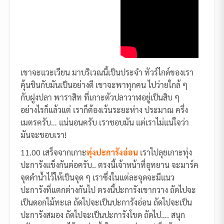
เขาจะแวะเวียน มาบริเวณนี้เป็นประจำ ทัวร์ไกด์ของเรา
คุ้นชินกับมันเป็นอย่างดี เขาจะพาทุกคน ไปว่ายใกล้ ๆ
กับฝูงปลา พาราสิท ที่เกาะตัวปลาวาฬอยู่เป็นสิบ ๆ
อย่างไรก็แล้วแต่ เราก็ต้องเว้นระยะห่าง ประมาณ ครึ่ง
เมตรครับ… แน่นอนครับ เราชอบมัน แต่เราไม่แน่ใจว่า
มันจะชอบเรา!
11.00 เสร็จจากเกาะ
ทุ่งปะการังอ่อน
เราไปลุยเกาะทุ่ง
ปะการังแข็งกันต่อครับ.. ตรงนี้เจ้าหน้าที่อุทยาน จะมาร์ค
จุดดำน้ำไว้ให้เป็นจุด ๆ เราซึ่งในแต่ละจุดจะมีแนว
ปะการังที่แตกต่างกันไป ตรงนี้ปะการังเขากวาง ถัดไปจะ
เป็นดอกไม้ทะเล ถัดไปจะเป็นปะการังอ่อน ถัดไปจะเป็น
ปะการังสมอง ถัดไปจะเป็นปะการังโขด ถัดไป…. สนุก