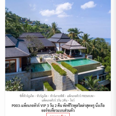
ซิตี้ทัวร์ภูเก็ต
ทัวร์ภูเก็ต
ทัวร์เกาะพีพี
แพ็กเกจทัวร์ PREMIUM
แพ็คเกจทัวร์ 3วัน 2คืน
โชว์
P003-แพ็กเกจทัวร์ VIP 3 วัน 2 คืน พักซีวิวพูลวิลล่าสุดหรู นั่งเรือ
ยอร์ชเที่ยวแบบส่วนตัว