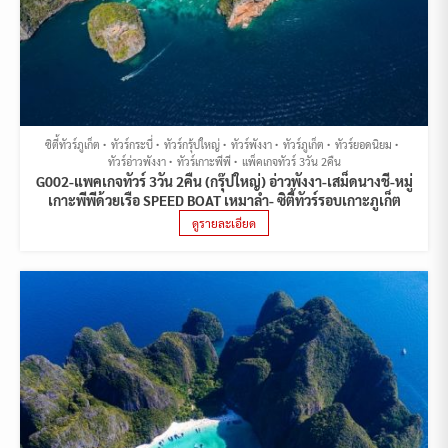
ซิตี้ทัวร์ภูเก็ต
ทัวร์กระบี่
ทัวร์กรุ้ปใหญ่
ทัวร์พังงา
ทัวร์ภูเก็ต
ทัวร์ยอดนิยม
ทัวร์อ่าวพังงา
ทัวร์เกาะพีพี
แพ็คเกจทัวร์ 3วัน 2คืน
G002-แพคเกจทัวร์ 3วัน 2คืน (กรุ๊ปใหญ่) อ่าวพังงา-เสม็ดนางชี-หมู่
เกาะพีพีด้วยเรือ SPEED BOAT เหมาลำ- ซิตี้ทัวร์รอบเกาะภูเก็ต
ดูรายละเอียด