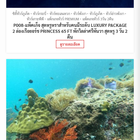
ซิตี้ทัวร์ภูเก็ต
ทัวร์กระบี่
ทัวร์ทะเลแหวก
ทัวร์พังงา
ทัวร์ภูเก็ต
ทัวร์อ่าวพังงา
ทัวร์เกาะพีพี
แพ็กเกจทัวร์ PREMIUM
แพ็คเกจทัวร์ 3วัน 2คืน
P008-แพ็คเก็จ สุดหรูหราสำหรับคนมีระดับ LUXURY PACKAGE
2 ล่องเรือยอร์ช PRINCESS 65 FT พักวิลล่าศรีพันวา สุดหรู 3 วัน 2
คืน
ดูรายละเอียด