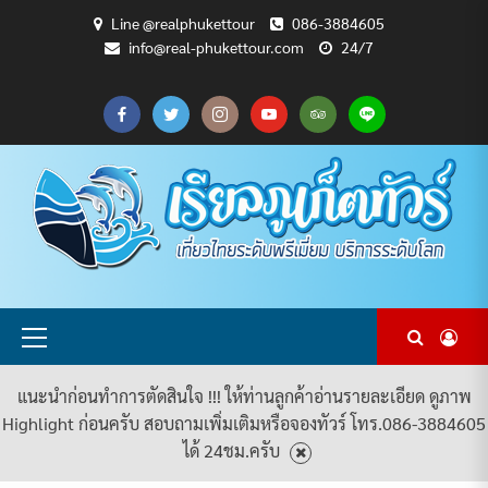
Skip
Line @realphukettour
086-3884605
to
info@real-phukettour.com
24/7
content
CART
CHECKOUT
MY
SAMPLE
ดู
บทความ
ยินดี
เกี่ยว
แพ็คเกจ
ACCOUNT
PAGE
ทัวร์
ท่อง
ต้อนรับ
กับ
ทัวร์
ทั้งหมด
เที่ยว
สู่
เรา
ทั้งหมด
REAL
PHUKET
TOUR
Primary
Menu
แนะนำก่อนทำการตัดสินใจ !!! ให้ท่านลูกค้าอ่านรายละเอียด ดูภาพ
Highlight ก่อนครับ สอบถามเพิ่มเติมหรือจองทัวร์ โทร.086-3884605
ได้ 24ชม.ครับ