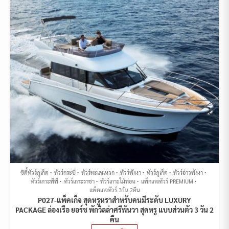
ซิตี้ทัวร์ภูเก็ต
ทัวร์กระบี่
ทัวร์ทะเลแหวก
ทัวร์พังงา
ทัวร์ภูเก็ต
ทัวร์อ่าวพังงา
ทัวร์เกาะพีพี
ทัวร์เกาะราชา
ทัวร์เกาะไม้ท่อน
แพ็กเกจทัวร์ PREMIUM
แพ็คเกจทัวร์ 3วัน 2คืน
P027-แพ็คเก็จ สุดหรูหราสำหรับคนมีระดับ LUXURY
PACKAGE ล่องเรือ ยอร์ช พักวิลล่าศรีพันวา สุดหรู แบบส่วนตัว 3 วัน 2
คืน