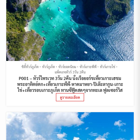
ซิตี้ทัวร์ภูเก็ต
ทัวร์ภูเก็ต
ทัวร์ยอดนิยม
ทัวร์เกาะพีพี
ทัวร์เกาะไข่
แพ็คเกจทัวร์ 3วัน 2คืน
P001 – ทัวร์ไพรเวท 3วัน 2คืน นั่งเรือยอร์ชเที่ยวเกาะเฮชม
พระอาทิตย์ตก+เที่ยวเกาะพีพี-หาดมาหยา-ปิเล๊ะลากูน-เกาะ
ไข่+เที่ยวรอบเกาะภูเก็ต ทานซีฟู้ดสดๆจากทะเล ฟูลเซอร์วิส
ดูรายละเอียด