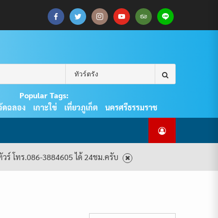
CART
CHECKOUT
MY
SAMPLE
ดู
บทความ
ยินดี
เกี่ยว
แพ็คเกจ
ACCOUNT
PAGE
ทัวร์
ท่อง
ต้อนรับ
กับ
ทัวร์
ทั้งหมด
เที่ยว
สู่
เรา
ทั้งหมด
REAL
PHUKET
Search
TOUR
for:
Popular Tags:
วัดฉลอง
เกาะใข่
เที่ยวภูเก็ต
นครศรีธรรมราช
งทัวร์ โทร.086-3884605 ได้ 24ชม.ครับ