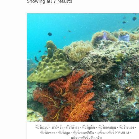
Showing all 7 results
ทัวร์กระบี่
ทัวร์ตรัง
ทัวร์พังงา
ทัวร์ภูเก็ต
ทัวร์ยอดนิยม
ทัวร์ระนอง
ทัวร์สงขลา
ทัวร์สตูล
ทัวร์เกาะหลีเป๊ะ
แพ็กเกจทัวร์ PREMIUM
แพ็คเกจทัวร์ 7วัน 6คืน