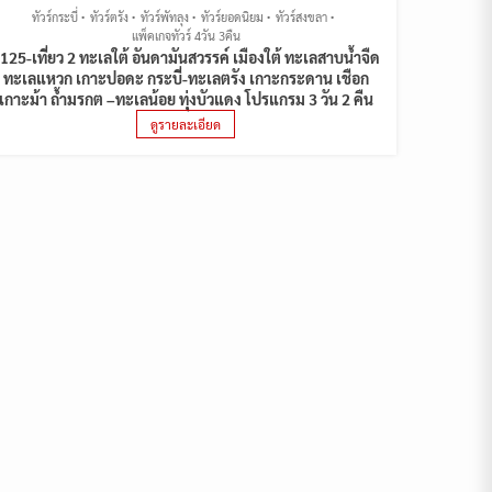
ทัวร์กระบี่
ทัวร์ตรัง
ทัวร์พัทลุง
ทัวร์ยอดนิยม
ทัวร์สงขลา
แพ็คเกจทัวร์ 4วัน 3คืน
125-เที่ยว 2 ทะเลใต้ อันดามันสวรรค์ เมืองใต้ ทะเลสาบน้ำจืด
ทะเลแหวก เกาะปอดะ กระบี่-ทะเลตรัง เกาะกระดาน เชือก
เกาะม้า ถ้ำมรกต –ทะเลน้อย ทุ่งบัวแดง โปรแกรม 3 วัน 2 คืน
ดูรายละเอียด