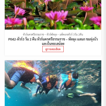
ทัวร์นครศรีธรรมราช
ทัวร์พัทลุง
แพ็คเกจทัวร์ 3วัน 2คืน
P042-ทัวร์3 วัน 2 คืน ทัวร์นครศรีธรรมราช – พัทลุง แลนก ชมทุ่งบัว
แดงในทะเลน้อย
ดูรายละเอียด