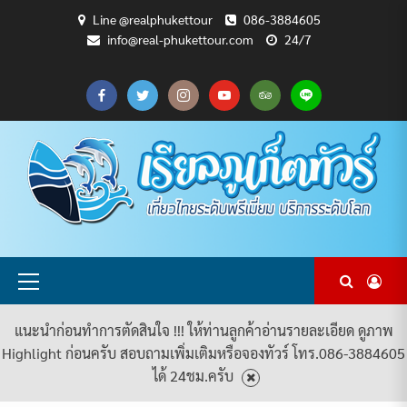
Skip
Line @realphukettour
086-3884605
to
info@real-phukettour.com
24/7
content
CART
CHECKOUT
MY
SAMPLE
ดู
บทความ
ยินดี
เกี่ยว
แพ็คเกจ
ACCOUNT
PAGE
ทัวร์
ท่อง
ต้อนรับ
กับ
ทัวร์
ทั้งหมด
เที่ยว
สู่
เรา
ทั้งหมด
REAL
PHUKET
TOUR
Primary
Menu
แนะนำก่อนทำการตัดสินใจ !!! ให้ท่านลูกค้าอ่านรายละเอียด ดูภาพ
Highlight ก่อนครับ สอบถามเพิ่มเติมหรือจองทัวร์ โทร.086-3884605
ได้ 24ชม.ครับ