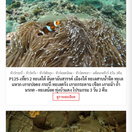
ทัวร์กระบี่
ทัวร์ตรัง
ทัวร์พัทลุง
ทัวร์ยอดนิยม
ทัวร์สงขลา
แพ็คเกจทัวร์ 4วัน 3คืน
P125-เที่ยว 2 ทะเลใต้ อันดามันสวรรค์ เมืองใต้ ทะเลสาบน้ำจืด ทะเล
แหวก เกาะปอดะ กระบี่-ทะเลตรัง เกาะกระดาน เชือก เกาะม้า ถ้ำ
มรกต –ทะเลน้อย ทุ่งบัวแดง โปรแกรม 3 วัน 2 คืน
ดูรายละเอียด