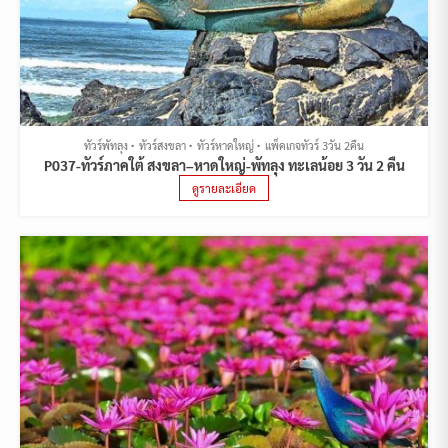
ทัวร์พัทลุง
ทัวร์สงขลา
ทัวร์หาดใหญ่
แพ็คเกจทัวร์ 3วัน 2คืน
P037-ทัวร์ภาคใต้ สงขลา–หาดใหญ่-พัทลุง ทะเลน้อย 3 วัน 2 คืน
ดูรายละเอียด