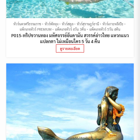
ทัวร์นครศรีธรรมราช
ทัวร์พัทลุง
ทัวร์สตูล
ทัวร์สุราษฎร์ธานี
ทัวร์เกาะหลีเป๊ะ
แพ็กเกจทัวร์ PREMIUM
แพ็คเกจทัวร์ 4วัน 3คืน
แพ็คเกจทัวร์ 5วัน 4คืน
P015-ทริปขวานทอง มหัศจรรย์อันดามัน สวรรค์อ่าวไทย แหวกแนว
แปลกตา ไม่เหมือนใคร 5 วัน 4 คืน
ดูรายละเอียด