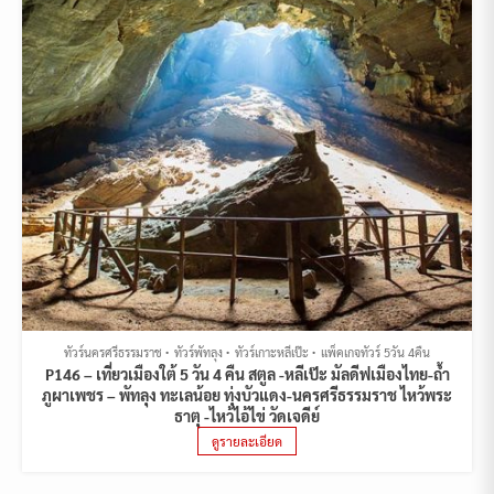
ทัวร์นครศรีธรรมราช
ทัวร์พัทลุง
ทัวร์เกาะหลีเป๊ะ
แพ็คเกจทัวร์ 5วัน 4คืน
P146 – เที่ยวเมืองใต้ 5 วัน 4 คืน สตูล -หลีเป๊ะ มัลดีฟเมืองไทย-ถ้ำ
ภูผาเพชร – พัทลุง ทะเลน้อย ทุ่งบัวแดง-นครศรีธรรมราช ไหว้พระ
ธาตุ -ไหว้ไอ้ไข่ วัดเจดีย์
ดูรายละเอียด