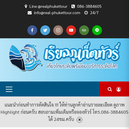
Skip
Line @realphukettour
086-3884605
to
info@real-phukettour.com
24/7
content
CART
CHECKOUT
MY
SAMPLE
ดู
บทความ
ยินดี
เกี่ยว
แพ็คเกจ
ACCOUNT
PAGE
ทัวร์
ท่อง
ต้อนรับ
กับ
ทัวร์
ทั้งหมด
เที่ยว
สู่
เรา
ทั้งหมด
REAL
PHUKET
TOUR
Primary
Menu
แนะนำก่อนทำการตัดสินใจ !!! ให้ท่านลูกค้าอ่านรายละเอียด ดูภาพ
Highlight ก่อนครับ สอบถามเพิ่มเติมหรือจองทัวร์ โทร.086-3884605
ได้ 24ชม.ครับ