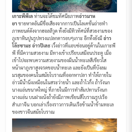
เกาะพีพีเล
ท่านจะได้ชมทัศนียภาพ
อ่าวมาห
ยา
ชายหาดอันมีชื่อเสียงจากการเป็นโลเคชั่นถ่ายทำ
ภาพยนต์ดังจากฮอลลีวูด ทั้งยังมีทิวทัศน์ที่สวยงามของ
ภูเขาหินปูนรูปทรงแปลกตารอบๆเกาะ อีกทั้งยังมี
อ่าว
โล๊ะซามะ อ่าวปิเละ
เวิ้งอ่าวที่แอบซ่อนอยู่ด้านในเกาะพี
พี ที่มีความสวยงาม มีทางเข้าเปรียบเสมือนประตู เมื่อ
เข้าไปจะพบความสวยงามของผืนน้ำทะเลสีเขียวใส
หน้าผาภูเขาสูงจรดขอบน้ำทะเล และยังเป็นที่บังลม
มรสุมของคนในสมัยโบราณที่ออกหาปลา ทำให้ภายใน
อ่าวมีน้ำนิ่งเหมือนในสระว่ายน้ำ และถ้ำไวกิ้ง ถ้ำรังนก
นางแอ่นขนาดใหญ่ ที่ภายในมีการทำสัมปทานรังนก
นางแอ่น บนฝาผนังถ้ำยังมีภาพเขียนสีโบราณรูปเรือ
สำเภาจีน บอกเล่าเรื่องราวการเดินเรือข้ามน้ำข้ามทะเล
ของชาวจีนสมัยโบราณ