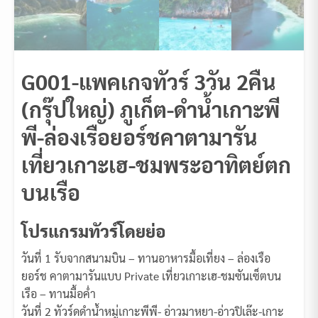
G001-แพคเกจทัวร์ 3วัน 2คืน
(กรุ๊ปใหญ่) ภูเก็ต-ดำน้ำเกาะพี
พี-ล่องเรือยอร์ชคาตามารัน
เที่ยวเกาะเฮ-ชมพระอาทิตย์ตก
บนเรือ
โปรแกรมทัวร์โดยย่อ
วันที่ 1 รับจากสนามบิน – ทานอาหารมื้อเที่ยง – ล่องเรือ
ยอร์ช คาตามารันแบบ Private เที่ยวเกาะเฮ-ชมซันเซ็ตบน
เรือ – ทานมื้อค่ำ
วันที่ 2 ทัวร์ดดำน้ำหมู่เกาะพีพี- อ่าวมาหยา-อ่าวปิเล๊ะ-เกาะ