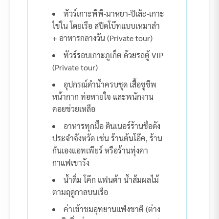
ทัวร์เกาะพีพี-มาหยา-ปิเล๊ะ-เกาะ
ไข่ใน โดยเรือ สปีดโบ๊ทแบบเหมาลำ
+ อาหารกลางวัน (Private tour)
ทัวร์รอบเกาะภูเก็ต ด้วยรถตู้ VIP
(Private tour)
อุปกรณ์ดำน้ำครบชุด เสื้อชูชีพ
หน้ากาก ท่อหายใจ และพนักงาน
คอยช่วยเหลือ
อาหารทุกมื้อ ดินเนอร์ร้านชื่อดัง
ประจำจังหวัด เช่น ร้านต้นโอ๊ค, ร้าน
กันเองแอทเพียร์ หรือร้านทุ่งคา
กาแฟเขารัง
น้ำดื่ม โค๊ก แฟนต้า น้ำส้มผลไม้
ตามฤดูกาลบนเรือ
ค่าเข้าชมอุทยานแฟ่งชาติ (ต่าง