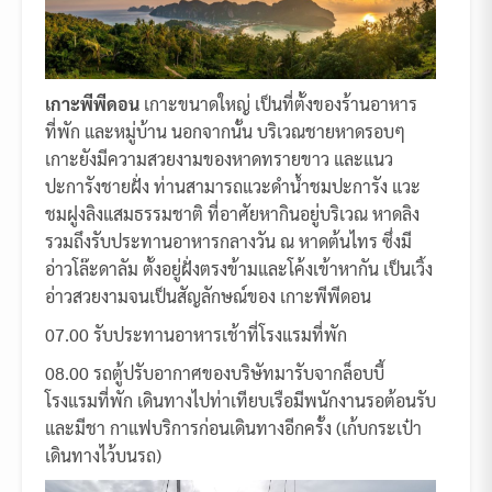
เกาะพีพีดอน
เกาะขนาดใหญ่ เป็นที่ตั้งของร้านอาหาร
ที่พัก และหมู่บ้าน นอกจากนั้น บริเวณชายหาดรอบๆ
เกาะยังมีความสวยงามของหาดทรายขาว และแนว
ปะการังชายฝั่ง ท่านสามารถแวะดำน้ำชมปะการัง แวะ
ชมฝูงลิงแสมธรรมชาติ ที่อาศัยหากินอยู่บริเวณ หาดลิง
รวมถึงรับประทานอาหารกลางวัน ณ หาดต้นไทร ซึ่งมี
อ่าวโล๊ะดาลัม ตั้งอยู่ฝั่งตรงข้ามและโค้งเข้าหากัน เป็นเวิ้ง
อ่าวสวยงามจนเป็นสัญลักษณ์ของ เกาะพีพีดอน
07.00 รับประทานอาหารเช้าที่โรงแรมที่พัก
08.00 รถตู้ปรับอากาศของบริษัทมารับจากล็อบบี้
โรงแรมที่พัก เดินทางไปท่าเทียบเรือมีพนักงานรอต้อนรับ
และมีชา กาแฟบริการก่อนเดินทางอีกครั้ง (เก้บกระเป๋า
เดินทางไว้บนรถ)