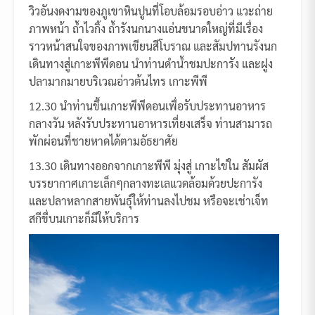
วิวอันงดงามของภูเขาหินปูนที่โอบล้อมรอบอ่าว แวะถ่าย
ภาพหน้า ถ้ำไวกิ้ง ถ้ำรังนกนางแอ่นขนาดใหญ่ที่มีเรื่อง
ราวหน้าสนใจของภาพเขียนสีโบราณ และสัมปทานรังนก
เดินทางสู่เกาะพีพีดอน นำท่านดำน้ำชมปะการัง และฝูง
ปลามากมายบริเวณอ่าวต้นไทร เกาะพีพี
12.30 นำท่านขึ้นเกาะพีพีดอนเพื่อรับประทานอาหาร
กลางวัน หลังรับประทานอาหารเที่ยงเสร็จ ท่านสามารถ
พักผ่อนที่ชายหาดได้ตามอัธยาศัย
13.30 เดินทางออกจากเกาะพีพี มุ่งสู่ เกาะไข่ใน สัมผัส
บรรยากาศเกาะเล็กๆกลางทะเลแวดล้อมด้วยปะการัง
และปลาหลากสายพันธ์ุให้ท่านลงไปชม หรือจะเช่าเจ็ท
สกีขี่บนเกาะก็มีให้บริการ