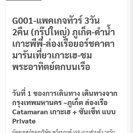
G001-แพคเกจทัวร์ 3วัน
2คืน (กรุ๊ปใหญ่) ภูเก็ต-ดำน้ำ
เกาะพีพี-ล่องเรือยอร์ชคาตา
มารันเที่ยวเกาะเฮ-ชม
พระอาทิตย์ตกบนเรือ
วันที่ 1 ของการเดินทาง
เดินทางจาก
กรุงเทพมหานคร –ภูเก็ต ล่องเรือ
Catamaran เกาะเฮ + ซันเซ็ท แบบ
Private
มัคคุเทศก์ของบริษัท พร้อมรถตู้ VIP แบบส่วนตัว รอรับ