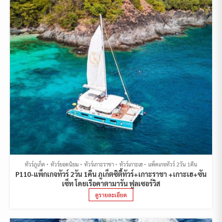
ทัวร์ภูเก็ต
ทัวร์ยอดนิยม
ทัวร์เกาะราชา
ทัวร์เกาะเฮ
แพ็คเกจทัวร์ 2วัน 1คืน
P110-แพ็กเกจทัวร์ 2วัน 1คืน ภูเก็ตซิตี้ทัวร์+เกาะราชา +เกาะเฮ+ซัน
เซ็ท โดยเรือคาตามารัน ฟูลเซอร์วิส
ดูรายละเอียด