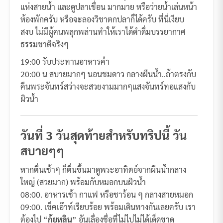
แห่งสายน้ำ และดูปลาเขื่อน มากมาย หรือว่ายน้ำเล่นหน้า
ห้องพักครับ หรือจะลองวิชาตกปลาก็ได้ครับ ที่นี่เงียบ
สงบ ไม่มีผู้คนพลุกพล่านทำให้เราได้ดำดื่มบรรยากาศ
ธรรมชาติจริงๆ
19:00 รับประทานอาหารค่ำ
20:00 น สบายมากๆ นอนชมดาว กลางผืนน้ำ..ถ้าตรงกับ
คืนพระจันทร์สว่างจะสวยงามมากๆแสงจันทร์ทอแสงกับ
ผิวน้ำ
วันที่ 3 วันสุดท้ายสำหรับทริปนี้ วัน
สบายๆๆ
หากตื่นเช้าๆ ก็ตื่นขึ้นมาดูพระอาทิตย์จากผืนน้ำกลาง
ใหญ่ (สวยมาก) พร้อมกับหมอกบนผิวน้ำ
08:00. อาหารเช้า กาแฟ หรือชาร้อน ๆ กลางสายหมอก
09:00. เช็คเอ๊าท์เรียบร้อย พร้อมเดินทางกันเลยครับ เรา
ต้องไป “
กุ้ยหลิน
” อันเลื่องชื่อที่ไม่ไปไม่ได้เด็ดขาด