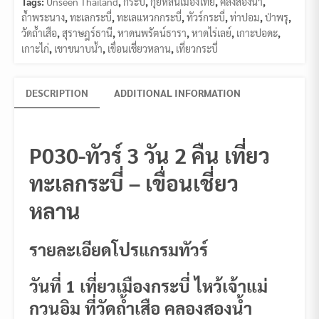
Tags:
Unseen Thailand
,
กระบี่
,
กุ้ยหลินเมืองไทย
,
คลงสองน้ำ
,
ถ้ำพระนาง
,
ทะเลกระบี่
,
ทะเลแหวกกระบี่
,
ทัวร์กระบี่
,
ท่าปอม
,
ป่าพรุ
,
วัดถ้ำเสือ
,
สุราษฎร์ธานี
,
หาดนพรัตน์ธารา
,
หาดไร่เลย์
,
เกาะปอดะ
,
เกาะไก่
,
เขาขนาบน้ำ
,
เขื่อนเชี่ยวหลาน
,
เที่ยวกระบี่
DESCRIPTION
ADDITIONAL INFORMATION
P030-ทัวร์ 3 วัน 2 คืน เที่ยว
ทะเลกระบี่ – เขื่อนเชี่ยว
หลาน
รายละเอียดโปรแกรมทัวร์
วันที่ 1 เที่ยวเมืองกระบี่ ไหว้เจ้าแม่
กวนอิม ที่วัดถ้ำเสือ คลองสองน้ำ