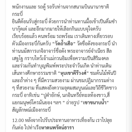
พนักงานและ รถตู้ รอรับท่านจากสนามบินนานาชาติ
กระบี่
ยินดีต้อนรับสู่กระบี่ ด้วยการนำท่านทานมื้อเช้าเป็นติ๋มซำ
บากุ๊ดเต๋ และอีกมากมายให้เลือกกินแบบจุใจครับ
เรียบร้อยแล้ว คนพร้อม รถพร้อม เราเดินทางเที่ยวรอบ
ตัวเมืองกระบี่กันครับ “
วัดถ้ำเสือ
” วัดชื่อดังของกระบี่ นำ
ท่านนมัสการเกจิอาจาร์ชื่อดัง พระอาจารย์จำเนียร สีล
เสฐโฐ กราบไหว้เจ้าแม่กวนอิมเพื่อความเป็นสิริมงคล
และร่วมกันทำบุญพิมพ์พระประจำวันเกิด นำท่านเดิน
เส้นทางศึกษาธรรมชาติ “
หุบเขาคีรีวงศ์
” ชมต้นไม้พันปี
และถ้ำต่าง ๆ ที่มีความสวยงาม ผ่านชมปฎิมากรรมต่าง
ๆ ที่สวยงาม ที่แสดงถึงความอุดมสมบูนณ์และวิถีชีวิตชาว
กระบี่ อาทิเช่น “ปูดำยักษ์, นกอินทรีย์ทะลท้องขาว,สี่
แยกมนุษย์โครมันยอง ฯลฯ ” ถ่ายรูป “
เขาขนาบน้ำ
”
สัญลักษณ์เมืองกระบี่
12.00 หลังจากไปรับประทานอาหารเที่ยงกัน เราไปลุย
กันต่อ ไปท่าเรือ
หาดนพรัตน์ธารา