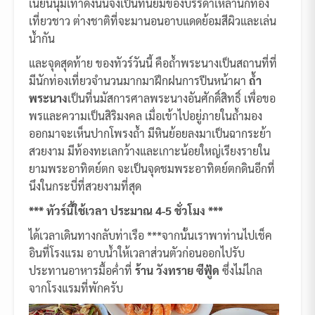
เนียนนุ่มเท้าดังนั้นจึงเป็นที่นิยมของบรรดาเหล่านักท่อง
เที่ยวชาว ต่างชาติที่จะมานอนอาบแดดย้อมสีผิวและเล่น
น้ำกัน
และจุดสุดท้าย ของทัวร์วันนี้ คือถ้ำพระนางเป็นสถานที่ที่
มีนักท่องเที่ยวจำนวนมากมาฝึกฝนการปีนหน้าผา
ถ้ำ
พระนาง
เป็นที่นมัสการศาลพระนางอันศักดิ์สิทธิ์ เพื่อขอ
พรและความเป็นสิริมงคล เมื่อเข้าไปอยู่ภายในถ้ำมอง
ออกมาจะเห็นปากโพรงถ้ำ มีหินย้อยลงมาเป็นฉากระย้า
สวยงาม มีท้องทะเลกว้างและเกาะน้อยใหญ่เรียงรายใน
ยามพระอาทิตย์ตก จะเป็นจุดชมพระอาทิตย์ตกดินอีกที่
นึงในกระบี่ที่สวยงามที่สุด
*** ทัวร์นี้ใช้เวลา ประมาณ 4-5 ชั่วโมง ***
ได้เวลาเดินทางกลับท่าเรือ ***จากนั้นเราพาท่านไปเช็ค
อินที่โรงแรม อาบน้ำให้เวลาส่วนตัวก่อนออกไปรับ
ประทานอาหารมื้อค่ำที่
ร้าน วังทราย ซีฟู้ด
ซึ่งไม่ไกล
จากโรงแรมที่พักครับ