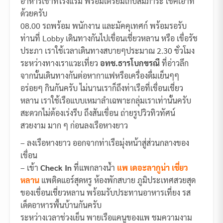
อาหารเช้าที่โรงแรม พร้อมเตรียมเก็บสัมภาระ เช็คเอ๊าท์
ด้วยครับ
08.00 รถพร้อม พนักงาน และมัคคุเทศก์ พร้อมรอรับ
ท่านที่ Lobby เดินทางกันไปเขื่อนเชี่ยวหลาน หรือ เขื่อรัช
ประภา เราใช้เวลาเดินทางสบายๆประมาณ 2.30 ชั่วโมง
ระหว่างทางเราแวะเที่ยว
อทช.ธารโบกขรณี
ที่อ่าวลึก
จากนั้นเดินทางกันต่อหากาแฟหรือเครื่องดื่มเย็นๆๆ
อร่อยๆ กินกันครับ ไม่นานเราก็ถึงท่าเรือที่เขื่อนเชี่ยว
หลาน เราใช้เรือแบบเหมาลำเฉพาะกลุ่มเราเท่านั้นครับ
สะดวกไม่ต้องเร่งรีบ ถึงสันเขื่อน ถ่ายรูปวิวทิวทัศน์
สวยงาม มาก ๆ ก่อนลงเรือหางยาว
– ลงเรือหางยาว ออกจากท่าเรือมุ่งหน้าสู่ส่วนกลางของ
เขื่อน
– เข้า
Check In
ที่แพกลางน้ำ
แพ เดอะลากูน่า เชี่ยว
หลาน
แพติดแอร์สุดหรู ห้องพักสบาย ภูมิประเทศสวยสุด
ของเขื่อนเชี่ยวหลาน พร้อมรับประทานอาหารเที่ยง รส
เด็ดอาหารพื้นบ้านกันครับ
ระหว่างเวลาช่วงเย็น พายเรือแคนูของแพ ชมความงาม