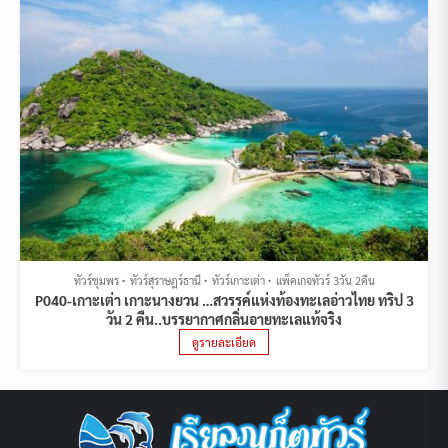
ทัวร์ชุมพร
ทัวร์สุราษฎร์ธานี
ทัวร์เกาะเต่า
แพ็คเกจทัวร์ 3วัน 2คืน
P040-เกาะเต่า เกาะนางยวน …สวรรค์แห่งท้องทะเลอ่าวไทย ทริป 3
วัน 2 คืน..บรรยากาศกลิ่นอายทะเลแท้จริง
ดูรายละเอียด