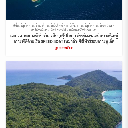
ซิตี้ทัวร์ภูเก็ต
ทัวร์กระบี่
ทัวร์กรุ้ปใหญ่
ทัวร์พังงา
ทัวร์ภูเก็ต
ทัวร์ยอดนิยม
ทัวร์อ่าวพังงา
ทัวร์เกาะพีพี
แพ็คเกจทัวร์ 3วัน 2คืน
G002-แพคเกจทัวร์ 3วัน 2คืน (กรุ๊ปใหญ่) อ่าวพังงา-เสม็ดนางชี-หมู่
เกาะพีพีด้วยเรือ SPEED BOAT เหมาลำ- ซิตี้ทัวร์รอบเกาะภูเก็ต
ดูรายละเอียด