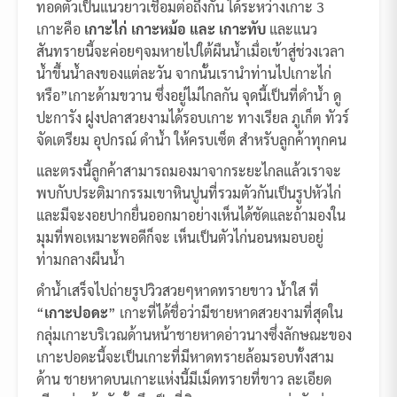
ทอดตัวเป็นแนวยาวเชื่อมต่อถึงกัน ได้ระหว่างเกาะ 3
เกาะคือ
เกาะไก่ เกาะหม้อ และ เกาะทับ
และแนว
สันทรายนี้จะค่อยๆจมหายไปใต้ผืนน้ำเมื่อเข้าสู่ช่วงเวลา
น้ำขึ้นน้ำลงของแต่ละวัน จากนั้นเรานำท่านไปเกาะไก่
หรือ”เกาะด้ามขวาน ซึ่งอยู่ไม่ไกลกัน จุดนี้เป็นที่ดำน้ำ ดู
ปะการัง ฝูงปลาสวยงามได้รอบเกาะ ทางเรียล ภูเก็ต ทัวร์
จัดเตรียม อุปกรณ์ ดำน้ำ ให้ครบเซ็ต สำหรับลูกค้าทุกคน
และตรงนี้ลูกค้าสามารถมองมาจากระยะไกลแล้วเราจะ
พบกับประติมากรรมเขาหินปูนที่รวมตัวกันเป็นรูปหัวไก่
และมีจะงอยปากยื่นออกมาอย่างเห็นได้ชัดและถ้ามองใน
มุมที่พอเหมาะพอดีก็จะ เห็นเป็นตัวไก่นอนหมอบอยู่
ท่ามกลางผืนน้ำ
ดำน้ำเสร็จไปถ่ายรูปวิวสวยๆหาดทรายขาว น้ำใส ที่
“
เกาะปอดะ
” เกาะที่ได้ชื่อว่ามีชายหาดสวยงามที่สุดใน
กลุ่มเกาะบริเวณด้านหน้าชายหาดอ่าวนางซึ่งลักษณะของ
เกาะปอดะนี้จะเป็นเกาะที่มีหาดทรายล้อมรอบทั้งสาม
ด้าน ชายหาดบนเกาะแห่งนี้มีเม็ดทรายที่ขาว ละเอียด