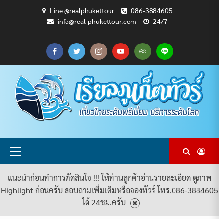
Skip
Line @realphukettour
086-3884605
to
info@real-phukettour.com
24/7
content
CART
CHECKOUT
MY
SAMPLE
ดู
บทความ
ยินดี
เกี่ยว
แพ็คเกจ
ACCOUNT
PAGE
ทัวร์
ท่อง
ต้อนรับ
กับ
ทัวร์
ทั้งหมด
เที่ยว
สู่
เรา
ทั้งหมด
REAL
PHUKET
TOUR
Primary
Menu
แนะนำก่อนทำการตัดสินใจ !!! ให้ท่านลูกค้าอ่านรายละเอียด ดูภาพ
Highlight ก่อนครับ สอบถามเพิ่มเติมหรือจองทัวร์ โทร.086-3884605
ได้ 24ชม.ครับ