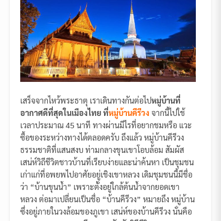
เสร็จจากไหว้พระธาตุ เราเดินทางกันต่อไป
หมู่บ้านที่
อากาศดีที่สุดในเมืองไทย ที่
หมู่บ้านคีรีวง
จากนี้ไปใช้
เวลาประมาณ 45 นาที ทางผ่านมีไรที่อยากชมหรือ แวะ
ซื้อของระหว่างทางได้ตลอดครับ ถึงแล้ว หมู่บ้านคีรีวง
ธรรมชาติที่แสนสงบ ท่ามกลางขุนเขาโอบล้อม สัมผัส
เสน่ห์วิถีชีวิตชาวบ้านที่เรียบง่ายและน่าค้นหา เป็นชุมชน
เก่าแก่ที่อพยพไปอาศัยอยู่เชิงเขาหลวง เดิมชุมชนนี้มีชื่อ
ว่า “บ้านขุนน้ำ” เพราะตั้งอยู่ใกล้ต้นน้ำจากยอดเขา
หลวง ต่อมาเปลี่ยนเป็นชื่อ “บ้านคีรีวง” หมายถึง หมู่บ้าน
ซึ่งอยู่ภายในวงล้อมของภูเขา เสน่ห์ของบ้านคีรีวง นั่นคือ