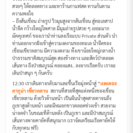
สวยๆ ให้ตลอดทาง และหาร้านกาแฟสด ทานกันตาม
ความพอใจ
– ถึงสันเขื่อน ถ่ายรูป วิวมุมสูงจากสันเขื่อน สู่ทะเลสาป
น้ำจืด กว้างใหญ่ไพศาล มีมุมถ่ายรูปสวย ๆ เยอะมาก
มัคคุเทศก์ ของเรานำท่านลงเรือแบบ Private ส่วนตัว นำ
ท่านออกจากฝั่งเข้าสู่ความงดงามของทะเล น้ำจืดของ
เขื่อนเชียวหลาน มีความงดงาม ทั้งเขาน้อยใหญ่กลางน้ำ
ป่าธรรมชาติสมบูรณ์สุด สองข้างทาง และสัตว์ป่าตลอด
เส้นทาง ถึงป่าสมบูรณ์ คลองแสง.. ลงจากเรือครับ เราจะ
เดินป่าสนุก ๆ กันครับ
12:30 เราเดินทางกลับมาและขึ้นเรือมุ่งหน้าสู่ “
แพเดอะ
ลากูน่า เชี่ยวหลาน
สถานที่สวยที่สุดแห่งหนึ่งของเขื่อน
เชี่ยวหลาน ด้วยวิวด้านหน้า เป็นผืนน้ำสุดสายตาจนถึง
ภูเขาสูงด้านหน้า และมีหมอกขาวตลอดช่วงเช้า สวยงาม
น่าจดจำ ในขณะที่ด้านหลัง เป็นภูเขา และมีป่าสมบูรณ์
เส้นทางพายคายัคที่สนุกมาก (เราจัดเตรียมเรือคายัคให้
กับทุกคน ฟรี)