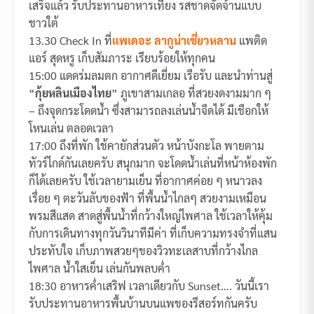
เสร็จแล้ว รับประทานอาหารเที่ยง รสชาดจัดจ้านแบบ
ชาวใต้
13.30 Check In ที่
แพเดอะ ลากูน่าเชี่ยวหลาน
แพติด
แอร์ สุดหรู เก็บสัมภาระ เรียบร้อยให้ทุกคน
15:00 แดดร่มลมตก อากาศดีเยี่ยม เรือรับ และนำท่านสู่
“
กุ้ยหลินเมืองไทย
” ภูเขาสามเกลอ ที่สวยงดงามมาก ๆ
– ถึงจุดกระโดดน้ำ ซึ่งสามารถลงเล่นน้ำจืดได้ มีเชือกให้
โหนเล่น ตลอดเวลา
17:00 ถึงที่พัก ใช้คายักส่วนตัว หน้าบังกะโล พายตาม
ทัวร์ไกด์กันเลยครับ สนุกมาก จะโดดน้ำเล่นที่หน้าห้องพัก
ก็ได้เลยครับ ใช้เวลายามเย็น ที่อากาศค่อย ๆ หนาวลง
เรื่อย ๆ ตะวันลับของฟ้า ที่พื้นน้ำไกลๆ สวยงามเหมือน
พรมสีแสด สาดสู่พื้นน้ำที่กว้างใหญ่ไพศาล ใช้เวลาให้คุ้ม
กับการเดินทางทุกวันวินาทีมีค่า ที่เก็บความทรงจำที่แสน
ประทับใจ เก็บภาพสวยๆของวิวทะเลสาบที่กว้างไกล
ไพศาล น้ำใสเย็น เล่นกันพลบค่ำ
18:30 อาหารค่ำเสริฟ เวลาเดียวกับ Sunset…. วันนี้เรา
รับประทานอาหารพื้นบ้านบนแพของรีสอร์ทกันครับ