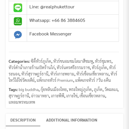
Line: @realphukettour
Whatsapp: +66 86 3884605
Facebook Messenger
Categories:
ซิตี้ทัวร์ภูเก็ต
,
ทัวร์ขนอมชมโลมาสีชมพู
,
ทัวร์ชุมพร
,
ทัวร์ดำน้ำเกาะร้านเป็ดร้านไก่
,
ทัวร์นครศรีธรรมราช
,
ทัวร์ภูเก็ต
,
ทัวร์
ระนอง
,
ทัวร์สุราษฎร์ธานี
,
ทัวร์เกาะพยาม
,
ทัวร์เขื่อนเชี่ยวหลาน
,
ทัวร์
ไหว้ไอ้ไข่วัดเจดีย์
,
แพ็กเกจทัวร์ Premium
,
แพ็คเกจทัวร์ 7วัน 6คืน
Tags:
big buddha
,
กุ้ยหลินเมืองไทย
,
พระใหญ่ภูเก็ต
,
ภูเก็ต
,
วัดฉลแง
,
สุราษฏร์ธานี
,
อ่าวมาหยา
,
เกาะพีพี
,
เกาะใข่
,
เขื่อนเชี่ยวหลาน
,
แหลมพรหมเทพ
DESCRIPTION
ADDITIONAL INFORMATION