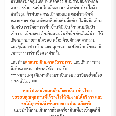
ม่านและผ้าคลุมไหล่ ให้เลือกสรร ยังไม่รวมสินค้าที่เกิด
จากการร่วมแรงร่วมใจผลิตออกมาจำหน่ายทั้ง เสื้อผ้า
สำเร็จรูป ผ้าพันคอ กระเป๋า ซองแว่น ซองโทรศัพท์
หมวก ฯลฯ สนุกเพลิดเพลินกันเต็มที่แต่เราไม่ลืมมื้อเที่ยง
กันครับ เราจัดอาหารพื้นบ้านที่นี่เป็น ร้านขนมจีนป้า
เขียว มาเมืองนคร ต้องกินขนมจีนสักมื้อ จัดเต็มมีน้ำยาให้
เลือกมากมายตามใจชอบ พร้อมด้วยผักสดๆจากสวน
แถวๆนี้ของชาวบ้าน และ ทุกคนทานเสร็จเรียบร้อยเรามี
เวลาว่าง หาร้านซื้อของฝากกัน
และท่าน
ส่งสนามบินนครศรีธรรมราช
และเดินทางทาง
ถึงที่หมายหมายโดยสวัสดิภาพครับ
*** หมายเหตุ เดินทางถึงสนามบินก่อนเวลาบินอย่างน้อย
1.30 ชั่วโมง ***
จบทริปแสนโรแมนติกอันดามัน +อ่าวไทย
ขอขอบคุณทุกท่านที่ไว้วางใจให้ทีมงานได้บริการ และ
ขอให้ทุกท่านถึงที่หมายอย่างปลอดภัยครับ
แนะนำให้ท่านเดินทางด้วยเครื่องบินเที่ยวเช้าสุดที่ดี