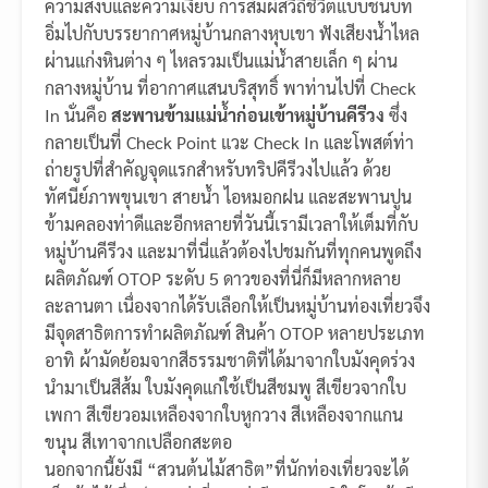
ความสงบและความเงียบ การสัมผัสวิถีชีวิตแบบชนบท
อิ่มไปกับบรรยากาศหมู่บ้านกลางหุบเขา ฟังเสียงน้ำไหล
ผ่านแก่งหินต่าง ๆ ไหลรวมเป็นแม่น้ำสายเล็ก ๆ ผ่าน
กลางหมู่บ้าน ที่อากาศแสนบริสุทธิ์ พาท่านไปที่ Check
In นั่นคือ
สะพานข้ามแม่น้ำก่อนเข้าหมู่บ้านคีรีวง
ซึ่ง
กลายเป็นที่ Check Point แวะ Check In และโพสต์ท่า
ถ่ายรูปที่สำคัญจุดแรกสำหรับทริปคีรีวงไปแล้ว ด้วย
ทัศนีย์ภาพขุนเขา สายน้ำ ไอหมอกฝน และสะพานปูน
ข้ามคลองท่าดีและอีกหลายที่วันนี้เรามีเวลาให้เต็มที่กับ
หมู่บ้านคีรีวง และมาที่นี่แล้วต้องไปชมกันที่ทุกคนพูดถึง
ผลิตภัณฑ์ OTOP ระดับ 5 ดาวของที่นี่ก็มีหลากหลาย
ละลานตา เนื่องจากได้รับเลือกให้เป็นหมู่บ้านท่องเที่ยวจึง
มีจุดสาธิตการทำผลิตภัณฑ์ สินค้า OTOP หลายประเภท
อาทิ ผ้ามัดย้อมจากสีธรรมชาติที่ได้มาจากใบมังคุดร่วง
นำมาเป็นสีส้ม ใบมังคุดแก่ใช้เป็นสีชมพู สีเขียวจากใบ
เพกา สีเขียวอมเหลืองจากใบหูกวาง สีเหลืองจากแกน
ขนุน สีเทาจากเปลือกสะตอ
นอกจากนี้ยังมี “สวนต้นไม้สาธิต”ที่นักท่องเที่ยวจะได้