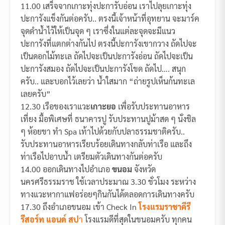
11.00 เสร็จจากเกาะทุ่งปะการับอ่อน เราไปลุยเกาะทุ่ง
ปะการังแข็งกันต่อครับ.. ตรงนี้เจ้าหน้าที่อุทยาน จะมาร์ค
จุดดำน้ำไว้ให้เป็นจุด ๆ เราซึ่งในแต่ละจุดจะมีแนว
ปะการังที่แตกต่างกันไป ตรงนี้ปะการังเขากวาง ถัดไปจะ
เป็นดอกไม้ทะเล ถัดไปจะเป็นปะการังอ่อน ถัดไปจะเป็น
ปะการังสมอง ถัดไปจะเป็นปะการังโขด ถัดไป…. สนุก
ครับ.. และบอกไว้เลยว่า น้ำใสมาก “ถ่ายรูปเห็นก้นทะเล
เลยครับ”
12.30 เรือของเราแวะ
เกาะยอ
เพื่อรับประทานอาหาร
เที่ยง มื้อพิเศษที่ ธนาคารปู รับประทานปูม้าสด ๆ นั่งชิล
ๆ ห้อยขา ทำ Spa เท้าไปด้วยกับปลาธรรมชาติครับ..
รับประทานอาหารเรียบร้อยเดินทางกลับท่าเรือ และถึง
ท่าเรือไปอาบน้ำ เตรียมตัวเดินทางกันต่อครับ
14.00 ออกเดินทางไปอำเภอ
ขนอม
จังหวัด
นครศรีธรรมราช ใช้เวลาประมาณ 3.30 ชั่วโมง ระหว่าง
ทางแวะหากาแฟอร่อยๆกินกันได้ตลอดการเดินทางครับ
17.30 ถึงอำเภอขนอม เข้า Check In
โรงแรมราชาคีรี
รีสอร์ท แอนด์ สป
า
โรงแรมดีที่สุดในขนอมครับ ทุกคน