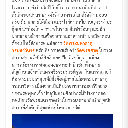
08.30 รถร้อมคนพร้อมเดินทางกันครับ ไม่ไกลจาก
โรงแรมเราถึงร้านโกปี้ วันนี้เราเราท่านมากินที่สาขา 1
ดั้งเดิมของสาลากลางจังวัด อาหารเลือกสั่งได้ตามชอบ
ครับ มีมากมายให้เลือก แนะนำ ข้าวเหนียวเบญจรงค์ บะ
กุ๊ดเต๋ ปาท่องโก + กาแฟโบราณ ติ๋มซำร้อนๆ และอีก
มากมาย หลังจากเสร็จจากทานอาหารเช้า มาเมืองคอน
ต้องไปไหว้สักการะ นมัสการ
วัดพระมหาธาตุ
วรมหาวิหาร
หรือ ที่ชาวนครเรียกว่า
วัดพระธาตุ
โบราณ
สถานสถานที่ศักดิ์สิทธิ์ และเป็น มิ่งขวัญชาวเมือง
นครศรีธรรมราชตลอดจนพุทธศานิกชน ทั้งหลาย
สัญลักษณ์จังหวัดนครศรีธรรมราชที่รู้จัก กันแพร่หลายก็
คือ พระบรมธาตุเจดีย์ซึ่งตั้งอยู่ภายในวัดพระมหาธาตุ
วรมหาวิหาร เนื่องจากเป็นที่บรรจุพระบรมสารีริกธาตุ
ของพระพุทธเจ้า ปัจจุบันกรมศิลปากรได้ประกาศจด
ทะเบียนวัดพระมหาธาตุเป็นโบราณสถาน นับเป็นปูชนีย
สถานที่สำคัญที่สุดแห่งหนึ่งของภาคใต้