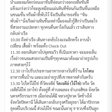
น้ำและลมกัดกร่อนเอาชั้นที่อ่อนกว่าออกเหลือชั้นที่
แข็งแกร่งกว่าก็จะดูเหมือนแผ่นหินที่ซ้อนกันเป็นชั้นเเหมือ
นขนมชั้น หรือผ้าที่พับไว้ จึงเป็นที่มาของชื่อ ”หิน
พับผ้า”นั่งเรือผ่านหินชั้นเหล่านี้มองแล้วรู้สึกว่าเป็นอะไร
ที่สวยงามแปลกตา ทุกคนตื่นตาใจกันแล้ว เราเดินทาง
กลับท่าเรือ
10.00 ถึงท่าเรือ เดินทางกลับโรงแรมอีกครั้ง อาบน้ำ
เปลี่ยน เสื้อผ้า พร้อมทั้ง Check Out
11.30 ออกเดินทางไปจุดชมวิว ที่เนินเทวดา จะมองเห็น
เวิ้งอ่าวขนอมสวยงามเป็นที่ๆทุกคนมาต้องมาถ่ายรูปเก็บ
ภาพสวยๆไว้
12.30 เราไปรับประทานอาหารกลางวันที่ร้าน
โกโตน
อาหารพื้นบ้าน และแวะถ่ายรูปที่เขาพลายดำกันครับ
13.30 ไปไหว้ไอ้ไข่ ที่วัดเจดีย์
วัดเจดีย์ (ไอ้ไข่)
หรือ วัด
เจดีย์ไอ้ไข่ (ตาไข่) ตั้งอยู่ที่ ตำบลฉลอง อำเภอสิชล จังหวัด
นครศรีธรรมราช เมื่อก่อนได้มี หลวงปู่ทวด วัดช้างให้
จังหวัดปัตตานี ได้เดินทางกลับกรุงศรีอยุธยา ได้มาปักกรด
ธุดงด์ในบริเวณนี้ ส่วนไอ้ไข่ ขณะนั้นอายุ 9 ขวบซึ่งเป็นลูก