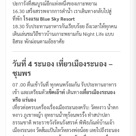
ปะการังที่สมบูรณ์อีกแห่งหนึ่งของเกาะพยาม
16.30 เสร็จสรรพจากการดำน้ำ เราเดินทางกลับไปสู่
ที่พัก
โรงแรม Blue Sky Resort
18.30 รับประทานอาหารกันเรียบร้อย ถึงเวลาให้ทุกคน
เดินเล่นชมวิถีชาวบ้านเกาะพยามกัน Night Life แบบ
อิสระ พักผ่อนตามอัธยาศัย
วันที่ 4 ระนอง เที่ยวเมืองระนอง –
ชุมพร
07 .00 ตื่นเช้าวันที่ ทุกคนพร้อมกัน รับประทานอาหาร
เช้า และเตรียมตัว
เช็คเอ๊าท์
เดินทาง
เที่ยวเมืองระนอง
หรือ แร่นอง
เที่ยวต่อครบเครื่องเรื่องเมืองระนองครับ: วัดหงาว น้ำตก
หงาว ภูเขาหญ้า อุทยานน้ำพุร้อนพรรั้ง ทำสปาปลา
ธรรมชาติ พระราชวังรัตนรังสรรค์ พิพิธภัณท์บ้านเจ้า
เมืองระนอง วัดส้มแป้นไหว้หลวงพ่อน้อย เลยไปถึงระนอง