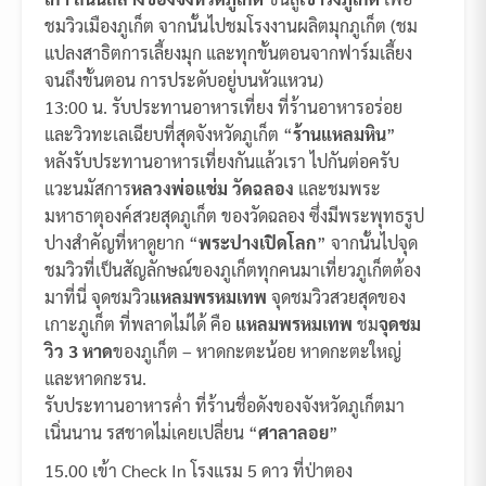
ชมวิวเมืองภูเก็ต จากนั้นไปชมโรงงานผลิตมุกภูเก็ต (ชม
แปลงสาธิตการเลี้ยงมุก และทุกขั้นตอนจากฟาร์มเลี้ยง
จนถึงขั้นตอน การประดับอยู่บนหัวแหวน)
13:00 น. รับประทานอาหารเที่ยง ที่ร้านอาหารอร่อย
และวิวทะเลเฉียบที่สุดจังหวัดภูเก็ต “
ร้านแหลมหิน
”
หลังรับประทานอาหารเที่ยงกันแล้วเรา ไปกันต่อครับ
แวะนมัสการ
หลวงพ่อแช่ม วัดฉลอง
และชมพระ
มหาธาตุองค์สวยสุดภูเก็ต ของวัดฉลอง ซึ่งมีพระพุทธรูป
ปางสำคัญที่หาดูยาก “
พระปางเปิดโลก
” จากนั้นไปจุด
ชมวิวที่เป็นสัญลักษณ์ของภูเก็ตทุกคนมาเที่ยวภูเก็ตต้อง
มาที่นี่ จุดชมวิว
แหลมพรหมเทพ
จุดชมวิวสวยสุดของ
เกาะภูเก็ต ที่พลาดไม่ได้ คือ
แหลมพรหมเทพ
ชม
จุดชม
วิว 3 หาด
ของภูเก็ต – หาดกะตะน้อย หาดกะตะใหญ่
และหาดกะรน.
รับประทานอาหารค่ำ ที่ร้านชื่อดังของจังหวัดภูเก็ตมา
เนิ่นนาน รสชาดไม่เคยเปลี่ยน “
ศาลาลอย
”
15.00 เข้า Check In โรงแรม 5 ดาว ที่ป่าตอง