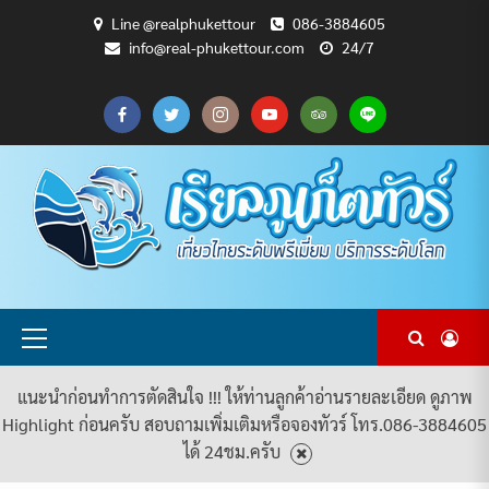
Skip
Line @realphukettour
086-3884605
to
info@real-phukettour.com
24/7
content
CART
CHECKOUT
MY
SAMPLE
ดู
บทความ
ยินดี
เกี่ยว
แพ็คเกจ
ACCOUNT
PAGE
ทัวร์
ท่อง
ต้อนรับ
กับ
ทัวร์
ทั้งหมด
เที่ยว
สู่
เรา
ทั้งหมด
REAL
PHUKET
TOUR
Primary
Menu
แนะนำก่อนทำการตัดสินใจ !!! ให้ท่านลูกค้าอ่านรายละเอียด ดูภาพ
Highlight ก่อนครับ สอบถามเพิ่มเติมหรือจองทัวร์ โทร.086-3884605
ได้ 24ชม.ครับ