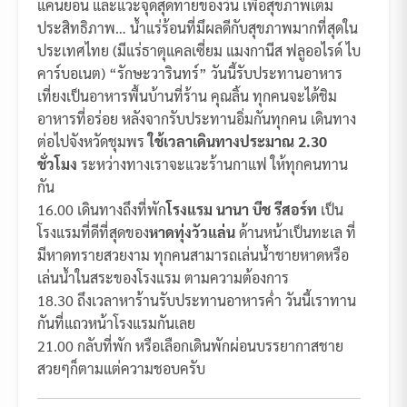
แคนย่อน และแวะจุดสุดท้ายของวัน เพื่อสุขภาพเต็ม
ประสิทธิภาพ… น้ำแร่ร้อนที่มึผลดีกับสุขภาพมากที่สุดใน
ประเทศไทย (มีแร่ธาตุแคลเซี่ยม แมงกานีส ฟลูออไรด์ ไบ
คาร์บอเนต) “รักษะวารินทร์” วันนี้รับประทานอาหาร
เที่ยงเป็นอาหารพื้นบ้านที่ร้าน คุณลิ้น ทุกคนจะได้ชิม
อาหารที่อร่อย หลังจากรับประทานอิ่มกันทุกคน เดินทาง
ต่อไปจังหวัดชุมพร
ใช้เวลาเดินทางประมาณ 2.30
ชั่วโมง
ระหว่างทางเราจะแวะร้านกาแฟ ให้ทุกคนทาน
กัน
16.00 เดินทางถึงที่พัก
โรงแรม นานา บีช รีสอร์ท
เป็น
โรงแรมที่ดีที่สุดของ
หาดทุ่งวัวแล่น
ด้านหน้าเป็นทะเล ที่
มีหาดทรายสวยงาม ทุกคนสามารถเล่นน้ำชายหาดหรือ
เล่นน้ำในสระของโรงแรม ตามความต้องการ
18.30 ถึงเวลาหาร้านรับประทานอาหารค่ำ วันนี้เราทาน
กันที่แถวหน้าโรงแรมกันเลย
21.00 กลับที่พัก หรือเลือกเดินพักผ่อนบรรยากาสชาย
สวยๆก็ตามแต่ความชอบครับ