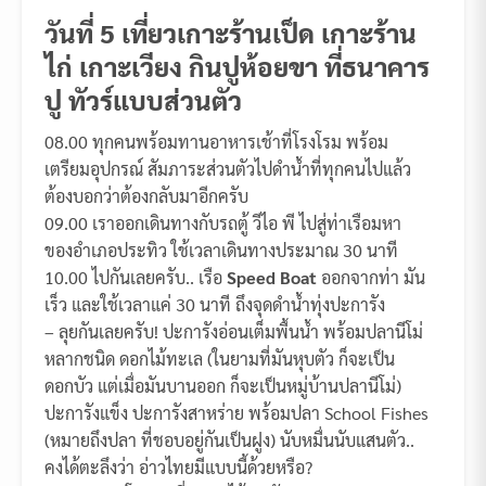
วันที่ 5 เที่ยวเกาะร้านเป็ด เกาะร้าน
ไก่ เกาะเวียง กินปูห้อยขา ที่ธนาคาร
ปู ทัวร์แบบส่วนตัว
08.00 ทุกคนพร้อมทานอาหารเช้าที่โรงโรม พร้อม
เตรียมอุปกรณ์ สัมภาระส่วนตัวไปดำน้ำที่ทุกคนไปแล้ว
ต้องบอกว่าต้องกลับมาอีกครับ
09.00 เราออกเดินทางกับรถตู้ วีไอ พี ไปสู่ท่าเรือมหา
ของอำเภอประทิว ใช้เวลาเดินทางประมาณ 30 นาที
10.00 ไปกันเลยครับ.. เรือ
Speed Boat
ออกจากท่า มัน
เร็ว และใช้เวลาแค่ 30 นาที ถึงจุดดำน้ำทุ่งปะการัง
– ลุยกันเลยครับ! ปะการังอ่อนเต็มพื้นน้ำ พร้อมปลานีโม่
หลากชนิด ดอกไม้ทะเล (ในยามที่มันหุบตัว ก็จะเป็น
ดอกบัว แต่เมื่อมันบานออก ก็จะเป็นหมู่บ้านปลานีโม่)
ปะการังแข็ง ปะการังสาหร่าย พร้อมปลา School Fishes
(หมายถึงปลา ที่ชอบอยู่กันเป็นฝูง) นับหมื่นนับแสนตัว..
คงได้ตะลึงว่า อ่าวไทยมีแบบนี้ด้วยหรือ?