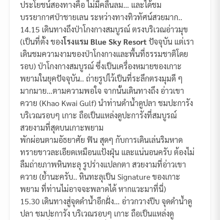
ประโยชน์สองทางคือ ไม่มีคลื่นลม… และได้ชม
บรรยากาศป่าชายเลน ระหว่างทางทิวทัศน์สวยมาก..
14.15 เดินทางถึงป่าโกงกางสมบูรณ์ ตรงบริเวณอ่าวมุข
(เป็นที่ตั้ง ของ
โรงแรม Blue Sky Resort
ปัจจุบัน แต่เรา
เดินชมความงามของป่าโกงกางและพื้นที่ธรรมชาติโดย
รอบ) ป่าโกงกางสมบูรณ์ ซึ่งเป็นเครื่องหมายของเกาะ
พยามในยุคปัจจุบัน.. ถ่ายรูปไว้เป็นที่ระลึกตรงมุมดี ๆ
มากมาย…ตามความพอใจ จากนั้นเดินทางถึง อ่าวเขา
ควาย (Khao Kwai Gulf) นำท่านดำน้ำดูปลา ชมปะการัง
บริเวณรอบๆ เกาะ ถือเป็นแหล่งดูปะการังที่สมบูรณ์
สวยงามที่สุดบนเกาะพยาม
พักผ่อนตามอัธยาศัย ฟิน สุดๆ กับการเดินเล่นริมหาด
ทรายขาวละเอียดเหมือนแป้งฝุ่น และแน่นอนครับ ต้องไม่
ลืมถ่ายภาพหินทะลุ รูปร่างแปลกตา สวยงามที่อ่าวเขา
ควาย (ย้ำนะครับ.. หินทะลุเป็น Signature ของเกาะ
พยาม ที่ท่านไม่อาจจะพลาดได้ หากแวะมาที่นี่)
15.30 เดินทางสู่จุดดำน้ำอีกฝั่ง… อ่าวกวางปีบ จุดดำน้ำดู
ปลา ชมปะการัง บริเวณรอบๆ เกาะ ถือเป็นแหล่งดู