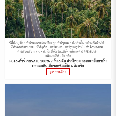
ซิตี้ทัวร์ภูเก็ต
ทัวร์ขนอมชมโลมาสีชมพู
ทัวร์ชุมพร
ทัวร์ดำน้ำเกาะร้านเป็ดร้านไก่
ทัวร์นครศรีธรรมราช
ทัวร์ภูเก็ต
ทัวร์ระนอง
ทัวร์สุราษฎร์ธานี
ทัวร์เกาะพยาม
ทัวร์เขื่อนเชี่ยวหลาน
ทัวร์ไหว้ไอ้ไข่วัดเจดีย์
แพ็กเกจทัวร์ PREMIUM
แพ็คเกจทัวร์ 7วัน 6คืน
P016-ทัวร์ PRIVATE 100% 7 วัน 6 คืน อ่าวไทย และทะเลอันดามัน
ตะลอนกินเที่ยวสุดชิลล์กับ 6 จังหวัด
ดูรายละเอียด