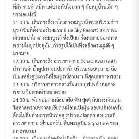
ที่มีทรายดำสนิท แต่ประทับใจมาก ๆ กับหมู่บ้านเล็ก ๆ
ชาวเลแห่งนี้
11:00 น. เดินทางถึงป่าโกงกางสมบูรณ์ ตรงบริเวณอ่าว
มุข (เป็นที่ตั้ง ของโรงแรม Blue Sky Resort) แต่เราจะ
เดินชมป่าโกงกางสมบูรณ์ ซึ่งเป็นเครื่องหมายของเกาะ
พยามในยุคปัจจุบัน..ถ่ายรูปไว้เป็นที่ระลึกตรงมุมดี ๆ
มากมาย..
12.30 น. เดินทางถึง อ่าวเขาควาย (Khao Kwai Gulf)
นำท่านดำน้ำดูปลา ชมปะการัง บริเวณรอบๆ เกาะ ถือ
เป็นแหล่งดูปะการังที่สมบูรณ์สวยงามที่สุดบนเกาะพยาม
13:30 น. บริการอาหารกลางวันแบบบุฟเฟต์ บนเกาะ
พยาม ริมหาดอ่าวเขาควาย
14:30 น. พักผ่อนตามอัธยาศัย ฟิน สุดๆ กับการเดินเล่น
ริมหาดทรายขาวละเอียดเหมือนแป้งฝุ่น และแน่นอนครับ
ต้องไม่ลืมถ่ายภาพหินทะลุ รูปร่างแปลกตา สวยงามที่
อ่าวเขาควาย (ย้ำนะครับ..หินทะลุเป็น Signature ของ
เกาะพยาม)
15:00 น. เดินทางสู่จุดดำน้ำอีกฝั่ง… อ่าวกวางปีบ จุดดำ