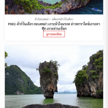
ทัวร์ทะเลพม่า
แพ็คเกจทัวร์วันเดียว
P082-ทัวร์วันเดียว ทะเลพม่า เกาะหัวใจมรกต อ่าวพาราไดซ์เกาะตา
ฟุ๊ก เกาะย่านเชือก
ดูรายละเอียด