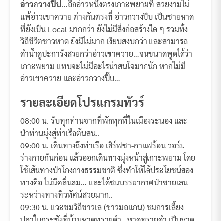
อ่าวกวางปีป
…อีกอ่าวหนึ่งตรงเกาะพยามที่ สวยงามไม่
แพ้อ่าวเขาควาย ต่างกันตรงที่ อ่าวกวางปีบ เป็นชายหาด
ที่ยังเป็น Local มากกว่า ยังไม่มีสิ่งก่อสร้างใด ๆ รวมทั้ง
วิถีชีวิตชาวหาด ยังมีไม่มาก เงียบสงบกว่า และสามารถ
ดำน้ำดูปะการังสวยกว่าอ่าวเขาควาย…จนขนาดพูดได้ว่า
เกาะพยาม แทบจะไม่มีอะไรน่าสนใจมากนัก หากไม่มี
อ่าวเขาควาย และอ่าวกวางปี๊บ…
รายละเอียดโปรแกรมทัวร์
08:00 น. รับทุกท่านจากที่พักทุกที่ในเมืองระนอง และ
นำท่านมุ่งสู่ท่าเรือต้นสน..
09:00 น. เดินทางถึงท่าเรือ เสิร์ฟชา-กาแฟร้อน วอร์ม
ร่างกายกันก่อน แล้วออกเดินทางมุ่งหน้าสู่เกาะพยาม โดย
ใช้เส้นทางป่าโกงกางธรรมชาติ ซึ่งทำให้ได้ประโยชน์สอง
ทางคือ ไม่มีคลื่นลม… และได้ชมบรรยากาศป่าชายเลน
ระหว่างทางทิวทัศน์สวยมาก..
09:30 น. แวะชมวิถีชาวเล (ชาวมอแกน) ชมการเลี้ยง
ปลาในกระชังที่บ้านหาดทรายดำ.. หาดทรายดำ เป็นหาด