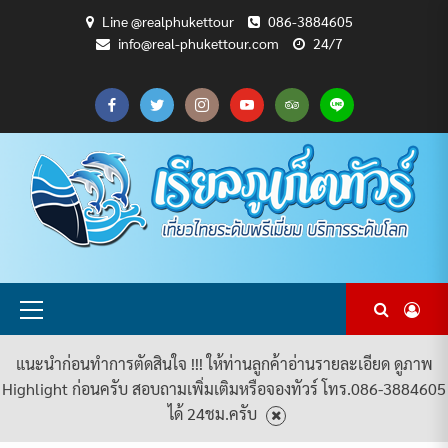
Skip
Line @realphukettour
086-3884605
to
info@real-phukettour.com
24/7
content
CART
CHECKOUT
MY
SAMPLE
ดู
บทความ
ยินดี
เกี่ยว
แพ็คเกจ
ACCOUNT
PAGE
ทัวร์
ท่อง
ต้อนรับ
กับ
ทัวร์
ทั้งหมด
เที่ยว
สู่
เรา
ทั้งหมด
REAL
PHUKET
TOUR
Primary
Menu
แนะนำก่อนทำการตัดสินใจ !!! ให้ท่านลูกค้าอ่านรายละเอียด ดูภาพ
Highlight ก่อนครับ สอบถามเพิ่มเติมหรือจองทัวร์ โทร.086-3884605
ได้ 24ชม.ครับ