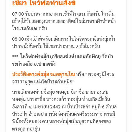
เขียว ไหว้พ่อท่านสังข์
07.00 รับประทานนอาหารเช้าที่โรงแรมกันครับ ใครตื่น
เช้าๆได้รับแสงอรุณจากแสงอาทิตย์โผล่มาจากผิวน้ำหน้า
โรงแรมกันเลยครับ
08.00 เช็คเอ๊าท์พร้อมเดินทาง ไปไหว้พระเกจิแห่งลุ่มน้ำ
ปากพนังกันครับ ใช้เวลาประทาณ 2 ชั่วโมงครับ
*** ไหว้พ่อท่านมุ้ย (อริยสงฆ์แห่งแดนทักษิณ) วัดป่า
ระกำเหนือ อ.ปากพนัง
ประวัติหลวงพ่อมุ่ย จนฺทสุวณฺโณ
หรือ “พระครูนิโครธ
จรรยานุยุต แห่งวัดป่าระกำเหนือ”
นามเดิมของท่านชื่อมุ่ย ทองอุ่น บิดาชื่อ นายทองเสน
ทองอุ่น มารดาชื่อ นางคงแก้ว ทองอุ่น ท่านเกิดเมื่อวัน
อังคารที่ ๔ เมษายน 2442 ณ บ้านป่าระกำ หมู่ที่ 6 ตำบล
ป่าระกำ อำเภอปากพนัง จังหวัดนครศรีธรรมราช ท่านมี
พี่น้องทั้งหมด 8 คน หลวงพ่อมุ่ยเป็นบุตรคนที่สองของ
ตระกูล ทองอุ่น