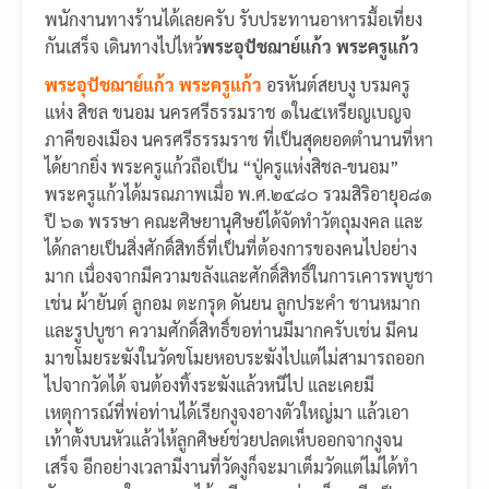
พนักงานทางร้านได้เลยครับ รับประทานอาหารมื้อเที่ยง
กันเสร็จ เดินทางไปไหว้
พระอุปัชฌาย์แก้ว พระครูแก้ว
พระอุปัชฌาย์แก้ว พระครูแก้ว
อรหันต์สยบงู บรมครู
แห่ง สิชล ขนอม นครศรีธรรมราช ๑ใน๕เหรียญเบญจ
ภาคีของเมือง นครศรีธรรมราช ที่เป็นสุดยอดตำนานที่หา
ได้ยากยิ่ง พระครูแก้วถือเป็น “ปู่ครูแห่งสิชล-ขนอม”
พระครูแก้วได้มรณภาพเมื่อ พ.ศ.๒๔๘๐ รวมสิริอายุอ๘๑
ปี ๖๑ พรรษา คณะศิษยานุศิษย์ได้จัดทำวัตถุมงคล และ
ได้กลายเป็นสิ่งศักดิ์สิทธิ์ที่เป็นที่ต้องการของคนไปอย่าง
มาก เนื่องจากมีความขลังและศักดิ์สิทธิ์ในการเคารพบูชา
เช่น ผ้ายันต์ ลูกอม ตะกรุด ดันยน ลูกประคำ ชานหมาก
และรูปบูชา ความศักดิ์สิทธิ์ขอท่านมีมากครับเช่น มีคน
มาขโมยระฆังในวัดขโมยหอบระฆังไปแต่ไม่สามารถออก
ไปจากวัดได้ จนต้องทิ้งระฆังแล้วหนีไป และเคยมี
เหตุการณ์ที่พ่อท่านได้เรียกงูจงอางตัวใหญ่มา แล้วเอา
เท้าตั้งบนหัวแล้วไห้ลูกศิษย์ช่วยปลดเห็บออกจากงูจน
เสร็จ อีกอย่างเวลามีงานที่วัดงูก็จะมาเต็มวัดแต่ไม่ได้ทำ