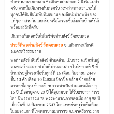
สำหรับนกนางแอ่นกัน ซึ่งมีให้ชมกันตลอด 2 ฝั่งริมแม่น้ำ
ครับ จากนั้นเดินทางกันต่อครับ ระหว่างทางเราแวะให้
ทุกคนได้ชิมส้มโอทับทิมสยาม ของดีแห่งปากพนัง ของ
แท้ๆจากสวนกันเลยครับ หรือใครจะซื้อส่งกลับบ้านสั่งได้
พร้อมส่งถึงที่ครับ
เดินทางกันต่อครับไปไหว้พ่อท่านสังข์ วัดดอนตรอ
ประวัติพ่อท่านสังข์ วัดดอนตรอ
อ.เฉลิมพระเกียรติ
จ.นครศรีธรรมราช
พ่อท่านสังข์ เดิมชื่อสังข์ ซ้ายคล้าย เป็นชาว อ.เชียรใหญ่
จ.นครศรีธรรมราช เกิดที่บ้านดอนตรอ ในรัชกาลที่ 5 ที่
บ้านประดู่โพรงเมื่อวันศุกร์ที่ 16 เดือน กันยายน 2449
ขึ้น 13 ค่ำ เดือน 10 ปีมะแม บิดาชื่อ คล้าย ซ้ายคล้าย
มารดาชื่อ พูน ซ้ายคล้ายบรรพชาเป็นสามเณรเมือ่อายุ
15 ปี เมื่ออายุครบ 20 ปี ได้อุปสมบท ได้รับฉายาว่า “เรว
โต” มีพรรษารวม 78 พรรษามรณภาพลงเมื่อ อายุ 98 ปี
เมื่อ วันที่ 14 สิงหาคม 2547 โดยแพทย์ระบุว่าเส้นเลือด
ในสมองแตก ที่โรงพยาบาลมหาราช จ.นครศรีธรรมราช