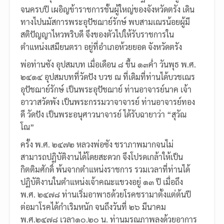
จนครบปี เผอิญข้าราชการชั้นผู้ใหญ่ของจังหวัดตรัง เดิน
ทางไปนมัสการพระอุปัชฌาย์รักษ์ พบสามเณรน้อยผู้มี
สติปัญญาไหวพริบดี จึงของตัวไปให้รับราชการใน
ตำแหน่งเสมียนตรา อยู่ที่อำเภอห้วยยอด จังหวัดตรัง
พ่อท่านซัง อุปสมบท เมื่อเดือน ๘ ขึ้น ๑๓ค่ำ วันพุธ พ.ศ.
๒๔๑๔ อุปสมบทที่วัดปัง บวช ณ ที่เดิมที่ท่านได้บวชเณร
อุปัชฌาย์รักษ์ เป็นพระอุปัชฌาย์ ท่านอาจารย์นาค เจ้า
อาวาสวัดพัง เป็นพระกรรมวาจาจารย์ ท่านอาจารย์ทอง
ดี วัดปัง เป็นพระอนุศาวนาจารย์ ได้รับฉายาว่า “สุวัณ
โณ”
ครั้ง พ.ศ. ๒๔๗๒ หลวงพ่อซัง ชราภาพมากจนไม่
สามารถปฏิบัติงานได้โดยสะดวก จึงโปรดเกล้าให้เป็น
กิตติมศักดิ์ พ้นจากตำแหน่งราชการ รวมเวลาที่ท่านได้
ปฏิบัติงานในตำแหน่งเจ้าคณะแขวงอยู่ ๑๓ ปี เมื่อถึง
พ.ศ. ๒๔๗๘ ท่านเริ่มอาพาธด้วยโรคชรามาตั้งแต่ต้นปี
ต่อมาโรคได้กำเริมหนัก จนถึงวันที่ ๒๖ มีนาคม
พ.ศ.๒๔๗๘ เวลา๑๐.๒๐ น. ท่านมรณภาพลงด้วยอาการ