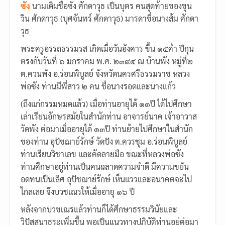
ซัง
นามเดิมชื่อซัง ศักดาวุธ เป็นบุตร คนสุดท้ายของขุน
วิน ศักดาวุธ (บุศจันทร์ ศักดาวุธ) มารดาชื่อนางส้ม ศักดา
วุธ
พระครูอรรถธรรมรส เกิดเมื่อวันอังคาร ขึ้น ๑๕ค่ำ ปีกุน
ตรงกับวันที่ ๖ มกราคม พ.ศ. ๒๓๙๔ ณ บ้านพัง หมู่ที่๒
ต.ควนพัง อ.ร่อนพิบูลย์ จังหวัดนครศรีธรรมราช หลวง
พ่อซัง ท่านมีพี่สาว ๒ คน ชื่อนางรอดและนางแก้ว
(ถึงแก่กรรมหมดแล้ว) เมื่อท่านอายุได้ ๑๑ปี ได้ไปศึกษา
เล่าเรียนอักษรสมัยในสำนักท่าน อาจารย์นาค เจ้าอาวาส
วัดพัง ต่อมาเมื่ออายุได้ ๑๓ปี ท่านย้ายไปศึกษาในสำนัก
ของท่าน อุปัชฌาย์รักษ์ วัดปัง ต.ควรชุม อ.ร่อนพิบูลย์
ท่านเรียนวิชาเลข และคัดลายมือ ขณะที่หลวงพ่อซัง
ท่านศึกษาอยู่ท่านเป็นคนฉลาดความจำดี มีความขยัน
อดทนเป็นเลิศ อุปัชฌาย์รักษ์ เห็นแววและอนาคตจะไป
ไกลเลย จึงบวชเณรให้เมื่ออายุ ๑๖ ปี
หลังจากบวชเณรแล้วท่านก็ได้ศึกษาธรรมวินัยและ
วิปัสสนาธุระเพิ่มขึ้น พอเป็นแนวทางปฏิบัติท่านอยู่ต่อมา