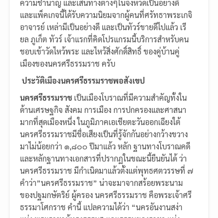
ความชำนาญ และเส้นทางต่างๆในจังหวัดเป็นอย่างดี
และแพ็คเกจนี้ได้รับความนิยมจากผู้คนที่ศรัทธาพระเกจิ
อาจารย์ เหล่ามีเป็นอย่างดี และเป็นทัวร์ขายดีไปแล้ว เรี
ยล ภูเก็ต ทัวร์ เจ้าแรกที่คิดโปรแกรมนี้บริการสำหรับคน
ชอบเข้าวัดไหว้พระ และไหว้สิ่งศักดิ์สิทธิ์ ของคู่บ้านคู่
เมืองของนครศรีธรรมราช ครับ
ประวัติเมืองนครศรีธรรมราชพอสังเขป
นครศรีธรรมราช
เป็นเมืองโบราณที่มีความสำคัญทั้งใน
ด้านเศรษฐกิจ สังคม การเมือง การปกครองและศาสนา
มากที่สุดเมืองหนึ่ง ในภูมิภาคเอเชียตะวันออกเฉียงใต้
นครศรีธรรมราชมีชื่อเสียงเป็นที่รู้จักกันอย่างกว้างขวาง
มาไม่น้อยกว่า ๑,๘๐๐ ปีมาแล้ว หลัก ฐานทางโบราณคดี
และหลักฐานทางเอกสารที่ปรากฏในขณะนี้ยืนยันได้ ว่า
นครศรีธรรมราช มีกำเนิดมาแล้วตั้งแต่พุทธศตวรรษที่ ๗
คำว่า”นครศรีธรรมราช” น่าจะมาจากสร้อยพระนาม
ของปฐมกษัตริย์ ผู้ครอง นครศรีธรรมราช คือพระเจ้าศรี
ธรรมาโศกราช คำนี้ แปลความได้ว่า “นครอันงานสง่า