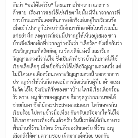
กันว่า “ขอได้ไหว้รับ” โดยเฉพาะโชคลาภ และการ
ค้าขาย เรื่องราวของไอ้ไข่หรือตาไข่นั้น มีที่มาจากการที่
ชาวบ้านแถวนั้นเคยเห็นภาพเด็กวิ่งเล่นอยู่ในบริเวณวัด
เมื่อเข้าไปหาดูก็ไม่พบว่ามีเด็กมาพักอาศัยในบริเวณนั้น
แต่อย่างใด เหตุการณ์เช่นนี้ปรากฏให้เห็นอยู่เสมอ ชาว
บ้านจึงเรียกเด็กที่ปรากฏร่างนั้นว่า “เด็กวัด” ซึ่งเชื่อกันว่า
เป็นวิญญาณที่สถิตย์อยู่ ณ วัดเจดีย์แห่งนี้ และเรียก
วิญญาณดวงนี้ว่าไอ้ไข่ ซึ่งเป็นคำที่ชาวบ้านในภาคใต้ใช้
เรียกเด็กเล็กๆ เมื่อเชื่อกันว่าไอ้ไข่คือวิญญาณดวงหนึ่ง แต่
ไม่มีใครเคยเดือดร้อนเพราะวิญญาณดวงนี้ นอกจากการ
ปรากฏร่างให้เห็นก็อาจจะมีการล้อเล่นกับผู้ที่มาค้างแรม
ในวัด ไอ้ไข่ จึงเป็นที่รักชองชาวบ้าน ใครมีเรื่องเดือดร้อน
วัว ควาย หมู ข้าวของสูญหาย ก็มาจุดธูปบนบานขอให้
ช่วยกันหา ซึ่งก็มักจะประสพผลเสมอมา ไหว้ขอพรกัน
เรียบร้อย ไปทานข้าวมื้อเที่ยง กันครับเสร็จจากไหว้ไอ้ไข่
ได้เวลาอาหารเที่ยงกันแล้วครับ วันนี้เราจัดให้เป็นอาหาร
พื้นบ้านที่ร้าน โกโตน ร้านดังของสิชลครับ ที่ร้าน เมนู
เลือกสั่งได้ตามความชอบ เผ็ดมากเผ็ดน้อย บอกกับ