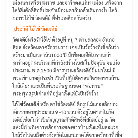
เมืองนครศรีธรรมราช และจารึกดงแม่นางเมือง เสร็จจาก
ไหว้สิ่งศักดิ์สิทธิ์ประจำเมืองนครกันกล้วเดินทางไป ไหว้
ขอพรได้ไข่ วัดเจดีย์ ที่อำเภอสิชลกันครับ
ประวัติ ไอ้ไข่ วัดเจดีย์
วัดเจดีย์หรือวัดไอ้ไข่ ตั้งอยู่ที่ หมู่ 7 ตำบลฉลอง อำเภอ
สิชล จังหวัดนครศรีธรรมราช เคยเป็นวัดร้างที่เชื่อกันว่า
สร้างมาเป็นเวลานับ1000 ปี มีเพียงเจดีย์โบราณเก่า
รกร้างอยู่ตรงบริเวณที่กำลังสร้างโบสถ์ในปัจจุบัน จนเมื่อ
ประมาณ พ.ศ.2500 มีการบูรณะวัดเจดีย์ขึ้นมาใหม่ มี
พระเข้ามาอยู่ประจำ เป็นที่ปฏิบัติศาสนกิจของชาวบ้าน
ใกล้เคียง และเป็นที่ประดิษฐานของ “พ่อท่าน”
พระพุทธรูปเก่าแก่ที่อยู่มาตั้งแต่ยังป็นวัดร้าง
ไอ้ไข่วัดเจดีย์
หรือ ตาไข่วัดเจดีย์ คือรูปไม้แกะสลักของ
เด็กชายอายุประมาณ 9 -10 ขวบ ตั้งอยู่ในศาลาในวัด
เจดีย์เชื่อกันว่าเป็นวิญญาณศักดิ์สิทธิ์ที่สถิตย์อยู่ ณ วัด
แห่งนี้เป็นที่เคารพสักการะของชาวบ้านตั้งแต่ในละแวก
ใกล้วัดไปจนถึงต่างจังหวัดในแถบภาคใต้จากศรัทธาที่เชื่อ