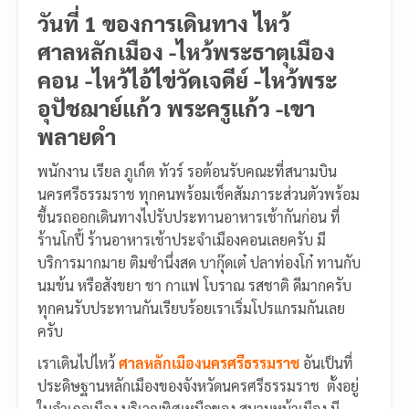
วันที่ 1 ของการเดินทาง ไหว้
ศาลหลักเมือง -ไหว้พระธาตุเมือง
คอน -ไหว้ไอ้ไข่วัดเจดีย์ -ไหว้พระ
อุปัชฌาย์แก้ว พระครูแก้ว -เขา
พลายดำ
พนักงาน เรียล ภูเก็ต ทัวร์ รอต้อนรับคณะที่สนามบิน
นครศรีธรรมราช ทุกคนพร้อมเช็คสัมภาระส่วนตัวพร้อม
ขึ้นรถออกเดินทางไปรับประทานอาหารเช้ากันก่อน ที่
ร้านโกปี้ ร้านอาหารเช้าประจำเมืองคอนเลยครับ มี
บริการมากมาย ติมซำนึ่งสด บากุ๊ดเต๋ ปลาท่องโก๋ ทานกับ
นมข้น หรือสังขยา ชา กาแฟ โบราณ รสชาติ ดีมากครับ
ทุกคนรับประทานกันเรียบร้อยเราเริ่มโปรแกรมกันเลย
ครับ
เราเดินไปไหว้
ศาลหลักเมืองนครศรีธรรมราช
อันเป็นที่
ประดิษฐานหลักเมืองของจังหวัดนครศรีธรรมราช ตั้งอยู่
ในอำเภอเมือง บริเวณทิศเหนือของ สนามหน้าเมือง มี