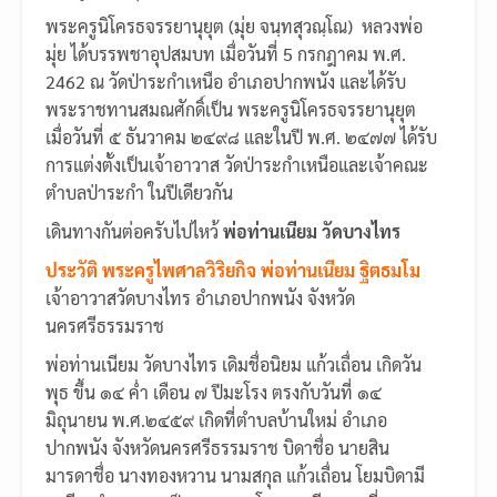
พระครูนิโครธจรรยานุยุต (มุ่ย จนฺทสุวณฺโณ) หลวงพ่อ
มุ่ย ได้บรรพชาอุปสมบท เมื่อวันที่ 5 กรกฎาคม พ.ศ.
2462 ณ วัดป่าระกำเหนือ อำเภอปากพนัง และได้รับ
พระราชทานสมณศักดิ์เป็น พระครูนิโครธจรรยานุยุต
เมื่อวันที่ ๕ ธันวาคม ๒๔๙๘ และในปี พ.ศ. ๒๔๗๗ ได้รับ
การแต่งตั้งเป็นเจ้าอาวาส วัดป่าระกำเหนือและเจ้าคณะ
ตำบลป่าระกำ ในปีเดียวกัน
เดินทางกันต่อครับไปไหว้
พ่อท่านเนียม วัดบางไทร
ประวัติ พระครูไพศาลวิริยกิจ พ่อท่านเนียม ฐิตธมโม
เจ้าอาวาสวัดบางไทร อำเภอปากพนัง จังหวัด
นครศรีธรรมราช
พ่อท่านเนียม วัดบางไทร เดิมชื่อนิยม แก้วเถื่อน เกิดวัน
พุธ ขึ้น ๑๔ ค่ำ เดือน ๗ ปีมะโรง ตรงกับวันที่ ๑๔
มิถุนายน พ.ศ.๒๔๕๙ เกิดที่ตำบลบ้านใหม่ อำเภอ
ปากพนัง จังหวัดนครศรีธรรมราช บิดาชื่อ นายสิน
มารดาชื่อ นางทองหวาน นามสกุล แก้วเถื่อน โยมบิดามี