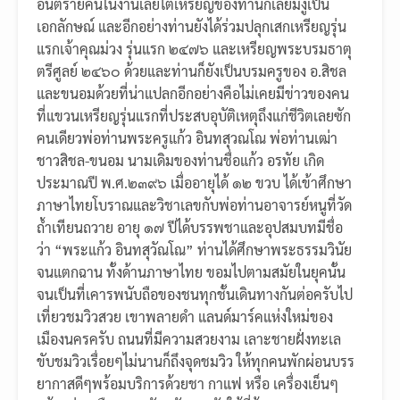
อันตรายคนในงานเลยไต้เหรียญของท่านก็เลยมีงูเป็น
เอกลักษณ์ และอีกอย่างท่านยังได้ร่วมปลุกเสกเหรียญรุ่น
แรกเจ้าคุณม่วง รุ่นแรก ๒๔๗๖ และเหรียญพระบรมธาตุ
ตรีศูลย์ ๒๔๖๐ ด้วยและท่านก็ยังเป็นบรมครูของ อ.สิชล
และขนอมด้วยที่น่าแปลกอีกอย่างคือไม่เคยมีข่าวของคน
ที่แขวนเหรียญรุ่นแรกที่ประสบอุบัติเหตุถึงแก่ชีวิตเลยซัก
คนเดียวพ่อท่านพระครูแก้ว อินทสุวณโณ พ่อท่านเฒ่า
ชาวสิชล-ขนอม นามเดิมของท่านชื่อแก้ว อรทัย เกิด
ประมาณปี พ.ศ.๒๓๙๖ เมื่ออายุได้ ๑๒ ขวบ ได้เข้าศึกษา
ภาษาไทยโบราณและวิชาเลขกับพ่อท่านอาจารย์หนูที่วัด
ถ้ำเทียนถวาย อายุ ๑๗ ปีได้บรรพชาและอุปสมบทมีชื่อ
ว่า “พระแก้ว อินทสุวัณโณ” ท่านได้ศึกษาพระธรรมวินัย
จนแตกฉาน ทั้งด้านภาษาไทย ขอมไปตามสมัยในยุคนั้น
จนเป็นที่เคารพนับถือของชนทุกชั้นเดินทางกันต่อครับไป
เที่ยวชมวิวสวย เขาพลายดำ แลนด์มาร์คแห่งใหม่ของ
เมืองนครครับ ถนนที่มีความสวยงาม เลาะชายฝั่งทะเล
ขับชมวิวเรื่อยๆไม่นานก็ถึงจุดชมวิว ให้ทุกคนพักผ่อนบรร
ยากาสดีๆพร้อมบริการด้วยชา กาแฟ หรือ เครื่องเย็นๆ