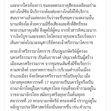
และหากใครต้องการ ชมยอดพระธาตุสีทองเหลืองอร่าม
อย่างใกล้ชิด มีบริการกล้องส่องทางไกลให้ใช้บริการ
สนนราคาแล้วแต่ตกลง กันว่าจะชื่นชมความงดงามนั้น
นานเพียงใด ด้วยความมีชื่อเสียงและศักดิ์สิทธิ์ของ
พระบรมธาตุเจดีย์ ดึงดูดให้ผู้คน จากทั่วสารทิศแวะมาก
ราบไหว้บูชาและขอพร ไหว้พระธาตุขอพรเรียบร้อยเรา
เดินทางต่อไปแวะอนุสาวรีย์พระเจ้าศรีธรรมาโศกราช
พระเจ้าศรีธรรมาโศกราช เป็นปฐมกษัตริย์ผู้ครอง
นครศรีธรรมราช เป็นต้นราชวงศ์ ปทุมวงศ์เป็นผู้สร้าง
เมืองนครศรีธรรมราช จากชุมชนเดิมซึ่งมีชื่อเรียกว่า
ตามพรลิงค์ บนหาดทรายแก้ว (บริเวณตำบลในเมือง
อำเภอเมือง จังหวัดนครศรีธรรมราชในปัจจุบัน) เมื่อ
ปลายพุทธศตวรรษที่ 17 จนกลายเป็นนครรัฐหรือเป็น
อาณาจักรใหญ่ในคาบสมุทรไทย ก่อนที่จะเข้ารวมอยู่ใน
ราชอาณาจักรไทย สมัยกรุงศรีอยุธยาในต้นพุทธ
ศตวรรษที่ 20 พระนามกษัตริย์ พระองค์นี้ ปรากฏอยู่ใน
หลักฐานประวัติศาสตร์ท้องถิ่นหลายชิ้น เช่น ตำนาน