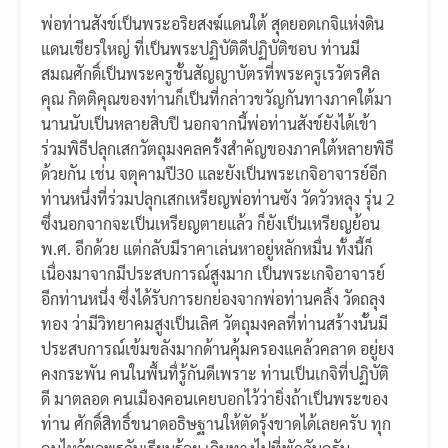
พ่อท่านสังข์เป็นพระอริยสงฆ์แดนใต้ สุดยอดเกจิแห่งดิน
แดนเชียรใหญ่ ที่เป็นพระปฏิบัติดีปฏิบัติชอบ ท่านมี
สมณศักดิ์เป็นพระครูชั้นสัญญาบัตรที่พระครูเรวัตรศิล
คุณ กิตติคุณของท่านก็เป็นที่กล่าวขวัญกันทางภาคใต้มา
นานนับเป็นหลายสิบปี นอกจากนี้พ่อท่านสังข์ยังได้เข้า
ร่วมพิธีปลุกเสกวัตถุมงคลครั้งสำคัญของภาคใต้หลายพิธี
ด้วยกัน เช่น จตุคามปี30 และยังเป็นพระเกจิอาจารย์อีก
ท่านหนึ่งที่ร่วมปลุกเสกเหรียญพ่อท่านซัง วัดวัวหลุง รุ่น 2
ซึ่งนอกจากจะเป็นเหรียญตายแล้ว ก็ยังเป็นเหรียญย้อน
พ.ศ. อีกด้วย แต่กลับมีราคาเล่นหาอยู่หลักหมื่น ทั้งนี้ก็
เนื่องมาจากมีประสบการณ์สูงมาก เป็นพระเกจิอาจารย์
อีกท่านหนึ่ง ซึ่งได้รับการยกย่องจากพ่อท่านคลิ้ง วัดถลุง
ทอง ว่ามีวิทยาคมสูงเป็นเลิศ วัตถุมงคลที่ท่านสร้างนั้นมี
ประสบการณ์เข้มขลังมากด้านคุ้มครองแคล้วคลาด อยู่ยง
คงกระพัน คนในพื้นทื่รู้กันดีเพราะ ท่านเป็นเกจิที่ปฏิบัติ
ดี มาตลอด คนเมืองคอนเคยบอกไว้ว่ายิ่งถ้าเป็นพระของ
ท่าน ศักดิ์สิทธิ์ขนาดอธิษฐานให้ตัดรุ้งขาดได้เลยครับ ทุก