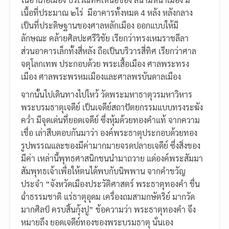
เนื้อที่ประมาณ ๒ไร่ มีอาคารทั้งหมด 4 หลัง หลังกลาง
เป็นที่ประดิษฐานของศาลหลักเมือง ออกแบบให้มี
ลักษณะ คล้ายศิลปะศรีวิชัย เรียกว่าทรงเหมราชลีลา
ส่วนอาคารเล็กทั้งสี่หลัง ถือเป็นบริวารสี่ทิศ เรียกว่าศาล
จตุโลกเทพ ประกอบด้วย พระเสื้อเมือง ศาลพระทรง
เมือง ศาลพระพรหมเมืองและศาลพรบันดาลเมือง
จากนั้นไปเดินทางไปไหว้ วัดพระมหาธาตุวรมหาวิหาร
พระบรมธาตุเจดีย์ เป็นเจดีย์สถาปัตยกรรมแบบทรงระฆัง
คว่ำ มีจุดเด่นที่ยอดเจดีย์ ซึ่งหุ้มด้วยทองคำแท้ จากความ
เชื่อ เล่าสืบตอบกันมาว่า องค์พระธาตุประกอบด้วยทอง
รูปพรรณและของมีค่ามากมายจรดปลายเจดีย์ ซึ่งสิ่งของ
มีค่า เหล่านี้พุทธศาสนิกชนนำมาถวาย แด่องค์พระสัมมา
สัมพุทธเจ้าเพื่อให้ตนได้พบกับนิพพาน จากคำขวัญ
ประจำ “จังหวัดเมืองประวัติศาสตร์ พระธาตุทองคำ ชื่น
ฉ่ำธรรมชาติ แร่ธาตุอุดม เครื่องถมสามกษัตริย์ มากวัด
มากศิลป์ ครบสิ้นกุ้งปู” ข้อความว่า พระธาตุทองคำ จึง
หมายถึง ยอดเจดีย์ทองของพระบรมธาตุ นั่นเอง