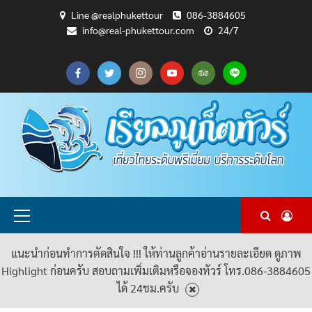
Skip
Line @realphukettour
086-3884605
to
info@real-phukettour.com
24/7
content
CART
CHECKOUT
MY
SAMPLE
ดู
บทความ
ยินดี
เกี่ยว
แพ็คเกจ
ACCOUNT
PAGE
ทัวร์
ท่อง
ต้อนรับ
กับ
ทัวร์
ทั้งหมด
เที่ยว
สู่
เรา
ทั้งหมด
REAL
PHUKET
TOUR
Primary
Menu
แนะนำก่อนทำการตัดสินใจ !!! ให้ท่านลูกค้าอ่านรายละเอียด ดูภาพ
Highlight ก่อนครับ สอบถามเพิ่มเติมหรือจองทัวร์ โทร.086-3884605
ได้ 24ชม.ครับ