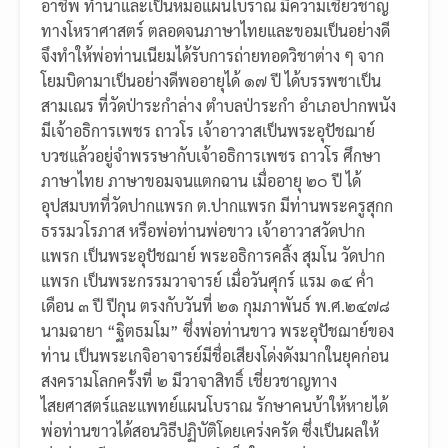
อาชีพ ทำนาและเป็นหมอแผนโบราณ มีความเชี่ยวชาญ
ทางโหราศาสตร์ ตลอดจนภาษาไทยและขอมเป็นอย่างดี
จึงทำให้พ่อท่านเนียมได้รับการถ่ายทอดวิชาต่าง ๆ จาก
โยมบิดามาเป็นอย่างดีพออายุได้ ๑๗ ปี ได้บรรพชาเป็น
สามเณร ที่วัดป่าระกำล่าง ตำบลป่าระกำ อำเภอปากพนัง
มีเจ้าอธิการเพชร ถาวโร เจ้าอาวาสเป็นพระอุปัชฌาย์
บวชแล้วอยู่จำพรรษากับเจ้าอธิการเพชร ถาวโร ศึกษา
ภาษาไทย ภาษาขอมจนแตกฉาน เมื่ออายุ ๒๐ ปี ได้
อุปสมบทที่วัดปากแพรก ต.ปากแพรก มีท่านพระครูสุกก
ธรรมวโรภาส หรือพ่อท่านพ่อขาว เจ้าอาวาสวัดปาก
แพรก เป็นพระอุปัชฌาย์ พระอธิการคลิ้ง สุมโน วัดปาก
แพรก เป็นพระกรรมวาจารย์ เมื่อวันศุกร์ แรม ๑๔ ค่ำ
เดือน ๓ ปี ปีกุน ตรงกับวันที่ ๒๑ กุมภาพันธ์ พ.ศ.๒๔๗๘
นามฉายา “ฐิตธมโม” ซึ่งพ่อท่านขาว พระอุปัชฌาย์ของ
ท่าน เป็นพระเกจิอาจารย์มีชื่อเสียงโด่งดังมากในยุคก่อน
สงครามโลกครั้งที่ ๒ มีวาจาสิทธิ์ เชี่ยวชาญทาง
ไสยศาสตร์และแพทย์แผนโบราณ รักษาคนบ้าให้หายได้
พ่อท่านขาวได้สอนวิธีปฏิบัติโดยเคร่งครัด ซึ่งเป็นผลให้