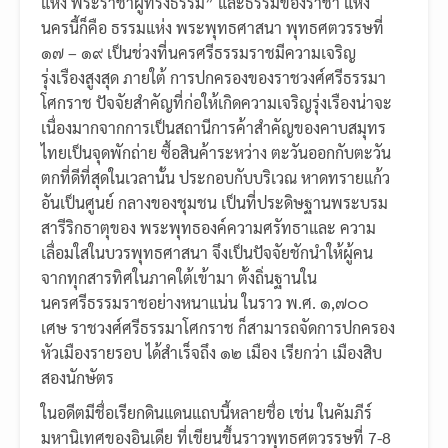
แห่ง พระราชาผู้ทรงธรรม” และธรรมของราชา แห่ง
นครนี้ก็คือ ธรรมแห่ง พระพุทธศาสนา พุทธศตวรรษที่
๑๗ – ๑๙ เป็นช่วงที่นครศรีธรรมราชมีความเจริญ
รุ่งเรืองสูงสุด ภายใต้ การปกครองของราชวงศ์ศรีธรรมา
โศกราช ปัจจัยสำคัญที่ก่อให้เกิดความเจริญรุ่งเรืองน่าจะ
เนื่องมากจากการเป็นสถานีการค้าสำคัญของคาบสมุทร
ไทยเป็นจุดพักถ่าย ซื้อสินค้าระหว่าง ตะวันออกกับตะวัน
ตกที่ดีที่สุดในเวลานั้น ประกอบกับบริเวณ หาดทรายแก้ว
อันเป็นศูนย์ กลางของชุมชน เป็นที่ประดิษฐานพระบรม
สารีริกธาตุของ พระพุทธองค์ความศรัทธาและ ความ
เลื่อมใสในบวรพุทธศาสนา จึงเป็นปัจจัยชักนำให้ผู้คน
จากทุกสารทิศในภาคใต้เข้ามา ตั้งถิ่นฐานใน
นครศรีธรรมราชอย่างหนาแน่น ในราว พ.ศ. ๑,๗๐๐
เศษ ราชวงศ์ศรีธรรมาโศกราช ก็สามารถจัดการปกครอง
หัวเมืองรายรอบ ได้สำเร็จถึง ๑๒ เมือง เรียกว่า เมืองสิบ
สองนักษัตร
ในอดีตมีชื่อเรียกดินแดนแถบนี้หลายชื่อ เช่น ในคัมภีร์
มหานิเทศของอินเดีย ที่เขียนขึ้นราวพุทธศตวรรษที่ 7-8