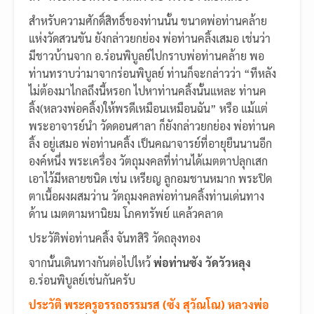
สำหรับความศักดิ์สิทธิ์ของท่านนั้น ขนาดพ่อท่านคล้าย
แห่งวัดสวนขัน ยังกล่าวยกย่อง พ่อท่านคลิ้งเสมอ เช่นว่า
มีชาวบ้านจาก อ.ร่อนพิบูลย์ไปกราบพ่อท่านคล้าย พอ
ท่านทราบว่ามาจากร่อนพิบูลย์ ท่านก็จะกล่าวว่า “ทีหลัง
ไม่ต้องมาไกลถึงนี้หรอก ไปหาท่านคลิ้งนั้นแหละ ท่านค
ลิ้ง(หลวงพ่อคลิ้ง)ให้พรดีเหมือนเหมือนฉัน” หรือ แม้แต่
พระอาจารย์นำ วัดดอนศาลา ก็ยังกล่าวยกย่อง พ่อท่านค
ลิ้ง อยู่เสมอ พ่อท่านคลิ้ง เป็นคณาจารย์ที่อายุยืนนานอีก
องค์หนึ่ง พระเครื่อง วัตถุมงคลที่ท่านได้เมตตาปลุกเสก
เอาไว้มีหลายชนิด เช่น เหรียญ ลูกอมชานหมาก พระปิด
ตาเนื้อผงผสมว่าน วัตถุมงคลพ่อท่านคลิ้งท่านเด่นทาง
ด้าน เมตตามหานิยม โภคทรัพย์ แคล้วคลาด
ประวัติพ่อท่านคลิ้ง จันทสิริ วัดถลุงทอง
จากนั้นเดินทางกันต่อไปไหว้
พ่อท่านซัง วัดวัวหลุง
อ.ร่อนพิบูลย์เช่นกันครับ
ประวัติ พระครูอรรถธรรมรส (ซัง สุวัณโณ) หลวงพ่อ