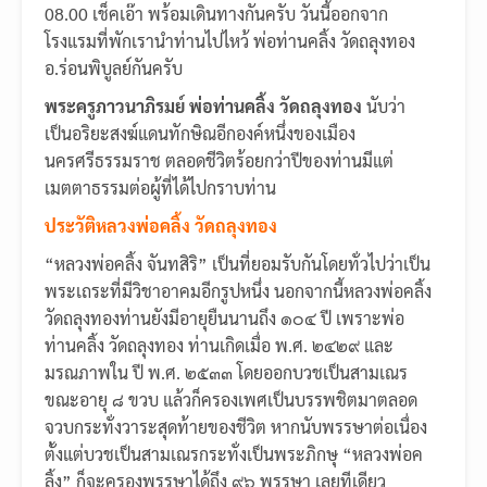
08.00 เช็คเอ๊า พร้อมเดินทางกันครับ วันนี้ออกจาก
โรงแรมที่พักเรานำท่านไปไหว้ พ่อท่านคลิ้ง วัดถลุงทอง
อ.ร่อนพิบูลย์กันครับ
พระครูภาวนาภิรมย์ พ่อท่านคลิ้ง วัดถลุงทอง
นับว่า
เป็นอริยะสงฆ์แดนทักษิณอีกองค์หนึ่งของเมือง
นครศรีธรรมราช ตลอดชีวิตร้อยกว่าปีของท่านมีแต่
เมตตาธรรมต่อผู้ที่ได้ไปกราบท่าน
ประวัติหลวงพ่อคลิ้ง วัดถลุงทอง
“หลวงพ่อคลิ้ง จันทสิริ” เป็นที่ยอมรับกันโดยทั่วไปว่าเป็น
พระเถระที่มีวิชาอาคมอีกรูปหนึ่ง นอกจากนี้หลวงพ่อคลิ้ง
วัดถลุงทองท่านยังมีอายุยืนนานถึง ๑๐๔ ปี เพราะพ่อ
ท่านคลิ้ง วัดถลุงทอง ท่านเกิดเมื่อ พ.ศ. ๒๔๒๙ และ
มรณภาพใน ปี พ.ศ. ๒๕๓๓ โดยออกบวชเป็นสามเณร
ขณะอายุ ๘ ขวบ แล้วก็ครองเพศเป็นบรรพชิตมาตลอด
จวบกระทั่งวาระสุดท้ายของชีวิต หากนับพรรษาต่อเนื่อง
ตั้งแต่บวชเป็นสามเณรกระทั่งเป็นพระภิกษุ “หลวงพ่อค
ลิ้ง” ก็จะครองพรรษาได้ถึง ๙๖ พรรษา เลยทีเดียว