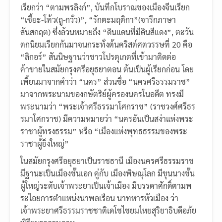
เรียกว่า “ตามพรลิงก์”, บันทึกโบราณของเมืองจีนเรียก
“เซี้ยะ-โท้ว(ถู-กวั่ว)”, “รักตะมฤติกา”(จารึกภาษา
สันสกฤต) ซึ่งล้วนหมายถึง “ดินแดนที่มีดินสีแดง”, ตะวัน
ตกนิยมเรียกกันมาจนกระทั่งต้นคริสต์ศตวรรษที่ 20 คือ
“ลิกอร์” สันนิษฐานว่าชาวโปรตุเกตที่เข้ามาติดต่อ
ค้าขายในสมัยกรุงศรีอยุธยาตอน ต้นเป็นผู้เรียกก่อน โดย
เพี้ยนมาจากคำว่า “นคร” ส่วนชื่อ “นครศรีธรรมราช”
มาจากพระนามของกษัตริย์ผู้ครองนครในอดีต ทรงมี
พระนามว่า “พระเจ้าศรีธรรมาโศกราช” (ราชวงศ์ศรีธร
รมาโศกราช) มีความหมายว่า “นครอันเป็นสง่าแห่งพระ
ราชาผู้ทรงธรรม” หรือ “เมืองแห่งพุทธธรรมของพระ
ราชาผู้ยิ่งใหญ่”
ในสมัยกรุงศรีอยุธยาเป็นราชธานี เมืองนครศรีธรรมราช
มีฐานะเป็นเมืองชั้นเอก คู่กับ เมืองพิษณุโลก มีขุนนางชั้น
ผู้ใหญ่ระดับเจ้าพระยาเป็นเจ้าเมือง มีบรรดาศักดิ์ตามพ
ระไอยการตำแหน่งนาพลเรือน นาทหารหัวเมือง ว่า
เจ้าพระยาศรีธรรมราชชาติเดโชไชยมไหยสุริยาธิบดีอภัย