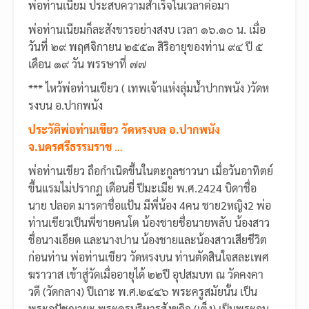
พ่อท่านเนียม ประสบความสำเร็จในเวลาต่อมา
พ่อท่านเนียมก็ละสังขารอย่างสงบ เวลา ๑๖.๑๐ น. เมื่อ
วันที่ ๒๙ พฤศจิกายน ๒๕๕๓ สิริอายุของท่าน ๙๔ ปี ๕
เดือน ๑๙ วัน พรรษาที่ ๗๗
*** ไหว้พ่อท่านเขียว ( เทพเจ้าแห่งลุ่มน้ำปากพนัง )วัดห
รงบน อ.ปากพนัง
ประวัติพ่อท่านเขียว วัดหรงบล อ.ปากพนัง
จ.นครศรีธรรมราช
…
พ่อท่านเขียว ถือกำเนิดขึ้นในตะกูลชาวนา เมื่อวันอาทิตย์
ขึ้นแรมไม่ปรากฏ เดือนยี่ ปีมะเมีย พ.ศ.2424 บิดาชื่อ
นาย ปลอด มารดาชื่อแป้น มีพี่น้อง 4คน ชาย2หญิง2 พ่อ
ท่านเขียวเป็นพี่ชายคนโต น้องชายชื่อนายพลับ น้องสาว
ชื่อนางเอียด และนางปาน น้องชายและน้องสาวเสียชีวิต
ก่อนท่าน พ่อท่านเขียว วัดหรงบน ท่านตัดสินใจสละเพศ
ฆราวาส เข้าสู่วัดเมื่ออายุได้ ๒๒ปี อุปสมบท ณ วัดคงคา
วดี (วัดกลาง) ปีเถาะ พ.ศ.๒๔๔๖ พระครูสมัยนั้น เป็น
พระอุปัชฌายะ พระครูบริหารสังฆกิจ (เต็ง) เป็นพระอนุ