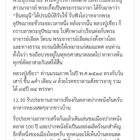
สาวนาจารย์ พระเกื้อเป็นพระกรรมวาจา ได้รับฉายาว่า
“อินทมุนี”ได้ปรนนิบัติรับใช้ รับฟังโอวาทจากพระ
อุปัชฌายะชั่วระยะเวลาหนึ่ง หลังจากนั้น หลวงปู่เขียว ก็
กราบลาพระอุปัชฌายะ ไปศึกษาเล่าเรียนต่อกับพระ
อาจารย์เอียด วัดบน พระอาจารย์เอียดเก่งทั้งทางโลก
และทางธรรม อบรมนิสัยให้เหมาะแก่สมณเพศ จนท่าน
ตั้งใจว่า ขอถือบวชอยู่ในพุทธศาสนาตลอดไป หาทางพ้น
ทุกข์ตัดอาสวะกิเลสให้สิ้น
หลวงปู่เขียว” ท่านมรณภาพ ในปี พ.ศ.๒๕๑๙ ตรงกับวัน
เสาร์ ขึ้น ๑ค่ำ เดือน ๗ ด้วยโรคชราตามสังขารอายุ รวม
ได้ ๙๕ปี ๗๔ พรรษา
12.30 รับประทานอาหารเที่ยงกันตลาดปากพนังกันครับ
อาหารทะเลสดๆจากชาวบ้าน
รับประทานอาหารเสร็จกันแล้วเดินเล่นชมเมืองปากพนัง
ตลาด 100 ปี และปากพนังยังเป็นแหล่งผลิดรังนกสำคัญ
อีกที่หนึ่งของเมืองไทยครับ ทุกคนจะได้เห็นบ้านคอนดด