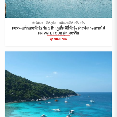
ทัวร์พังงา
ทัวร์ภูเก็ต
แพ็คเกจทัวร์ 2วัน 1คืน
P099-แพ็กเกจทัวร์2 วัน 1 คืน ภูเก็ตซิตี้ทัวร์+อ่าวพังงา+เกาะใข่
PRIVATE TOUR ฟูลเซอร์วิส
ดูรายละเอียด