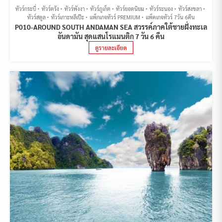
ทัวร์กระบี่
ทัวร์ตรัง
ทัวร์พังงา
ทัวร์ภูเก็ต
ทัวร์ยอดนิยม
ทัวร์ระนอง
ทัวร์สงขลา
ทัวร์สตูล
ทัวร์เกาะหลีเป๊ะ
แพ็กเกจทัวร์ PREMIUM
แพ็คเกจทัวร์ 7วัน 6คืน
P010-AROUND SOUTH ANDAMAN SEA สวรรค์ภาคใต้ชายฝั่งทะเล
อันดามัน สุดแสนโรแมนติก 7 วัน 6 คืน
ดูรายละเอียด