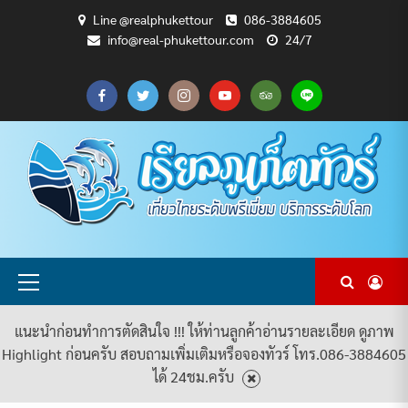
Skip
Line @realphukettour
086-3884605
to
info@real-phukettour.com
24/7
content
CART
CHECKOUT
MY
SAMPLE
ดู
บทความ
ยินดี
เกี่ยว
แพ็คเกจ
ACCOUNT
PAGE
ทัวร์
ท่อง
ต้อนรับ
กับ
ทัวร์
ทั้งหมด
เที่ยว
สู่
เรา
ทั้งหมด
REAL
PHUKET
TOUR
Primary
Menu
แนะนำก่อนทำการตัดสินใจ !!! ให้ท่านลูกค้าอ่านรายละเอียด ดูภาพ
Highlight ก่อนครับ สอบถามเพิ่มเติมหรือจองทัวร์ โทร.086-3884605
ได้ 24ชม.ครับ