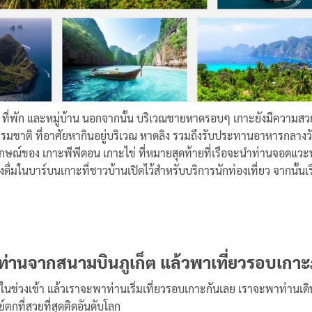
าร ที่พัก และหมู่บ้าน นอกจากนั้น บริเวณชายหาดรอบๆ เกาะยังมีคว
ิ ที่อาศัยหากินอยู่บริเวณ หาดลิง รวมถึงรับประทานอาหารกลางวัน ณ หา
ักษณ์ของ เกาะพีพีดอน เกาะไข่ ที่หมายสุดท้ายที่เรือจะนำท่านจอดแวะพั
่องดื่มในบาร์บนเกาะที่ชาวบ้านเปิดไว้สำหรับบริการนักท่องเที่ยว จากนั้นเ
บท่านจากสนามบินภูเก็ต แล้วพาเที่ยวรอบเกาะภ
ในช่วงเช้า แล้วเราจะพาท่านเริ่มเที่ยวรอบเกาะกันเลย เราจะพาท่าน
กที่สวยที่สุดติดอันดับโลก