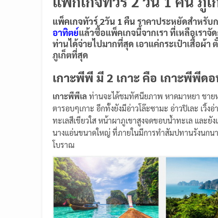
แพ็กเกจทัวร์ 2 วัน 1 คืน ภูเ
แพ็คเกจทัวร์ 2วัน 1 คืน
ราคาประหยัดสำหรับการ
อาทิตย์
แล้วซื้อแพ็คเกจนี้จากเรา ที่เหลือเราจัด
ท่านได้จ่ายไปมากที่สุด เอาแค่กระเป๋าเสื้อผ้า ต
ภูเก็ตที่สุด
เกาะพีพี มี 2 เกาะ คือ เกาะพีพีด
เกาะพีพีเล
ท่านจะได้ชมทัศนียภาพ หาดมาหยา ชายหาดอั
ตารอบๆเกาะ อีกทั้งยังมีอ่าวโล๊ะซามะ อ่าวปิเละ เวิ้
ทะเลสีเขียวใส หน้าผาภูเขาสูงจดขอบน้ำทะเล และยังเ
นางแอ่นขนาดใหญ่ ที่ภายในมีการทำสัมปทานรังนกนางแ
โบราณ