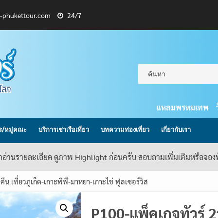
l-phukettour.com
24/7
แหลมพรหมเทพ
กร/หมู่คณะ
บริการเช่าเรือเที่ยว
บทความท่องเที่ยว
เกี่ยวกับเรา
้าอ่านรายละเอียด ดูภาพ Highlight ก่อนครับ สอบถามเพิ่มเติมหรือจอ
ืน เที่ยวภูเก็ต-เกาะพีพี-มาหยา-เกาะไข่ ฟูลเซอร์วิส
P100-แพ็คเกจทัวร์ 2ว