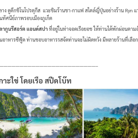
ลาง ดูตึกชิโนโปรตุกีส แวะชิมร้านชา-กาแฟ สไตล์ญี่ปุ่นอย่างร้าน Ryn 
นทัศนีย์ภาพรอบเมืองภูเก็ต
ลากูนรีสอร์ต แอนด์สปา
ที่อยู่ในท่าจอดเรือยอช ให้ท่านได้พักผ่อนตาม
หารซีฟู้ด ท่านชอบอาหารรสจัดท่านจะไม่ผิดหวัง มีหลายร้านที่เลือกเช่
————————————————————————–
เกาะใข่ โดยเรือ สปีดโบ๊ท