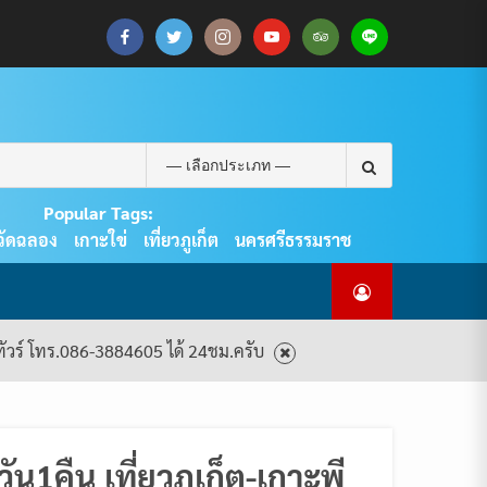
CART
CHECKOUT
MY
SAMPLE
ดู
บทความ
ยินดี
เกี่ยว
แพ็คเกจ
ACCOUNT
PAGE
ทัวร์
ท่อง
ต้อนรับ
กับ
ทัวร์
ทั้งหมด
เที่ยว
สู่
เรา
ทั้งหมด
REAL
PHUKET
Search
TOUR
for:
Popular Tags:
วัดฉลอง
เกาะใข่
เที่ยวภูเก็ต
นครศรีธรรมราช
งทัวร์ โทร.086-3884605 ได้ 24ชม.ครับ
ัน1คืน เที่ยวภูเก็ต-เกาะพี