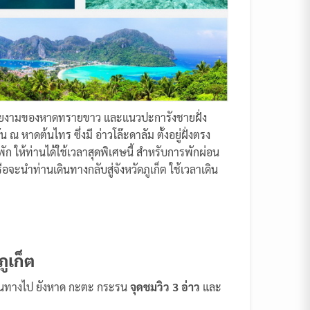
ามสวยงามของหาดทรายขาว และแนวปะการังชายฝั่ง
ดต้นไทร ซึ่งมี อ่าวโล๊ะดาลัม ตั้งอยู่ฝั่งตรง
ก ให้ท่านได้ใช้เวลาสุดพิเศษนี้ สำหรับการพักผ่อน
รือจะนำท่านเดินทางกลับสู่จังหวัดภูเก็ต ใช้เวลาเดิน
ูเก็ต
เดินทางไป ยังหาด กะตะ กระรน
จุดชมวิว 3 อ่าว
และ