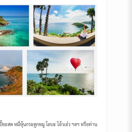
๊ยะสด หมี่หุ้นกระดูกหมู โลบะ โอ้วเอ๋ว ฯลฯ หรือท่าน