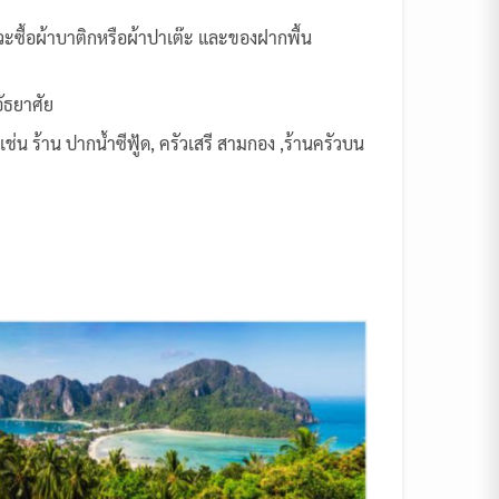
แวะซื้อผ้าบาติกหรือผ้าปาเต๊ะ และของฝากพื้น
อัธยาศัย
น ร้าน ปากน้ำซีฟู้ด, ครัวเสรี สามกอง ,ร้านครัวบน