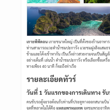
เกาะพีพีดอน
เกาะขนาดใหญ่ เป็นที่ตั้งของร้านอาห
ท่านสามารถแวะดำน้ำชมปะการัง แวะชมฝูงลิงแสมธรรมชาต
ข้ามและโค้งเข้าหากัน เป็นเวิ้งอ่าวสวยงามจนเป็นสัญล
อย่างเต็มที่ เล่นน้ำ ดำน้ำชมปะการัง หรือเลือกซื้อเครื
ทางเพียง 40 นาที ก็จะถึงท่าเรือ
รายละเอียดทัวร์
วันที่ 1 วันแรกของการเดินทาง รั
คนขับรถตู้จะรอต้อนรับท่านที่ประตูทางออกสนามบิน 
จุดที่พลาดไม่ได้คือ
แหลมพรหมเทพ
จุดชมพระอาทิตย์ต