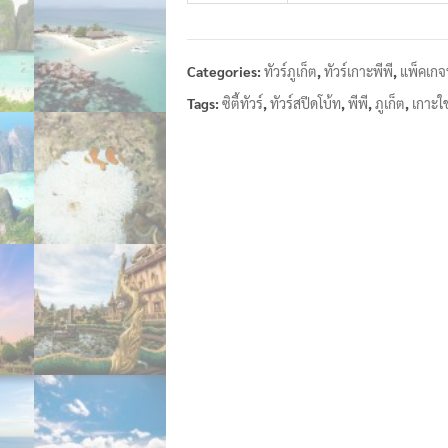
Categories:
ทัวร์ภูเก็ต
,
ทัวร์เกาะพีพี
,
แพ็คเกจท
Tags:
ซิตี้ทัวร์
,
ทัวร์สปีดโบ้ท
,
พีพี
,
ภูเก็ต
,
เกาะใข