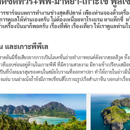
ก็ตซิตี้ทัวร์+พีพี-มาหยา-เกาะใข่ ฟูลเซ
ชาร์จแบตการทำงานช่วงสุดสัปดาห์ เพียงท่านจองตั๋วเครื่อ
การดูแลให้ท่านเองครับ ไม่ต้องเหนื่อยหาโรงแรม หาแท๊กซี่ หรือหาท
ั๋วเครื่องบินมาก็พอครับ เรื่องที่พัก เรื่องเที่ยว ให้เราดูแลท
อน และเกาะพีพีเล
นมีชื่อเสียงจากการเป็นโลเคชั่นถ่ายทำภาพยนต์ดังจากฮอลลีวูด ทั้งย
งอ่าวที่แอบซ่อนอยู่ด้านในเกาะพีพี ที่มีความสวยงาม มีทางเข้าเปรียบเ
ป็นที่บังลมมรสุมของคนในสมัยโบราณที่ออกหาปลา ทำให้ภายในอ่าวมีน้ำนิ
อ่น บนฝาผนังถ้ำยังมีภาพเขียนสีโบราณรูปเรือสำเภาจีน บอกเล่าเรื่อ