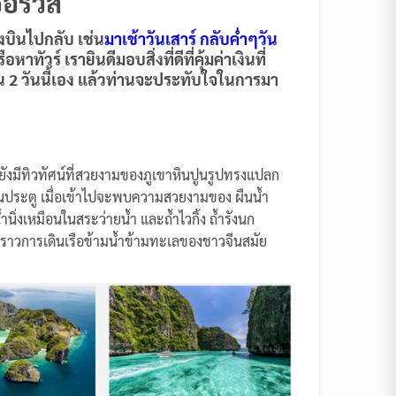
อร์วิส
งบินไปกลับ เช่น
มาเช้าวันเสาร์ กลับค่ำๆวัน
ัวร์ เรายินดีมอบสิ่งที่ดีที่คุ้มค่าเงินที่
่านใน 2 วันนี้เอง แล้วท่านจะประทับใจในการมา
ังมีทิวทัศน์ที่สวยงามของภูเขาหินปูนรูปทรงแปลก
สมือนประตู เมื่อเข้าไปจะพบความสวยงามของ ผืนน้ำ
่งเหมือนในสระว่ายน้ำ และถ้ำไวกิ้ง ถ้ำรังนก
งราวการเดินเรือข้ามน้ำข้ามทะเลของชาวจีนสมัย