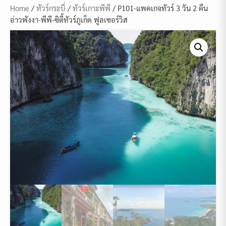
Home
/
ทัวร์กระบี่
/
ทัวร์เกาะพีพี
/ P101-แพคเกจทัวร์ 3 วัน 2 คืน
อ่าวพังงา-พีพี-ซิตี้ทัวร์ภูเก็ต ฟูลเซอร์วิส