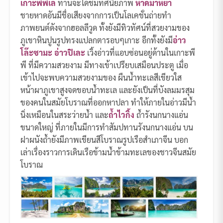
เกาะพีพีเล
ท่านจะได้ชมทัศนียภาพ
หาดมาหยา
ชายหาดอันมีชื่อเสียงจากการเป็นโลเคชั่นถ่ายทำ
ภาพยนต์ดังจากฮอลลีวูด ทั้งยังมีทิวทัศน์ที่สวยงามของ
ภูเขาหินปูนรูปทรงแปลกตารอบๆเกาะ อีกทั้งยังมี
อ่าว
โล๊ะซามะ อ่าวปิเละ
เวิ้งอ่าวที่แอบซ่อนอยู่ด้านในเกาะพี
พี ที่มีความสวยงาม มีทางเข้าเปรียบเสมือนประตู เมื่อ
เข้าไปจะพบความสวยงามของ ผืนน้ำทะเลสีเขียวใส
หน้าผาภูเขาสูงจดขอบน้ำทะเล และยังเป็นที่บังลมมรสุม
ของคนในสมัยโบราณที่ออกหาปลา ทำให้ภายในอ่าวมีน้ำ
นิ่งเหมือนในสระว่ายน้ำ และ
ถ้ำไวกิ้ง
ถ้ำรังนกนางแอ่น
ขนาดใหญ่ ที่ภายในมีการทำสัมปทานรังนกนางแอ่น บน
ฝาผนังถ้ำยังมีภาพเขียนสีโบราณรูปเรือสำเภาจีน บอก
เล่าเรื่องราวการเดินเรือข้ามน้ำข้ามทะเลของชาวจีนสมัย
โบราณ