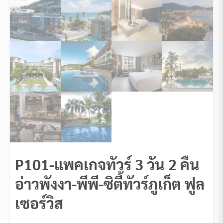
P101-แพคเกจทัวร์ 3 วัน 2 คืน
อ่าวพังงา-พีพี-ซิตี้ทัวร์ภูเก็ต ฟูล
เซอร์วิส