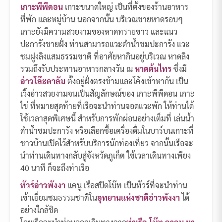
เกาะพีพีดอน
เกาะขนาดใหญ่ เป็นที่ตั้งของร้านอาหาร
ที่พัก และหมู่บ้าน นอกจากนั้น บริเวณชายหาดรอบๆ
เกาะยังมีความสวยงามของหาดทรายขาว และแนว
ปะการังชายฝั่ง ท่านสามารถแวะดำน้ำชมปะการัง แวะ
ชมฝูงลิงแสมธรรมชาติ ที่อาศัยหากินอยู่บริเวณ หาดลิง
รวมถึงรับประทานอาหารกลางวัน ณ
หาดต้นไทร
ซึ่งมี
อ่าวโล๊ะดาลัม
ตั้งอยู่ฝั่งตรงข้ามและโค้งเข้าหากัน เป็น
เวิ้งอ่าวสวยงามจนเป็นสัญลักษณ์ของ เกาะพีพีดอน เกาะ
ไข่ ที่หมายสุดท้ายที่เรือจะนำท่านจอดแวะพัก ให้ท่านได้
ใช้เวลาสุดพิเศษนี้ สำหรับการพักผ่อนอย่างเต็มที่ เล่นน้ำ
ดำน้ำชมปะการัง หรือเลือกซื้อเครื่องดื่มในบาร์บนเกาะที่
ชาวบ้านเปิดไว้สำหรับบริการนักท่องเที่ยว จากนั้นเรือจะ
นำท่านเดินทางกลับสู่จังหวัดภูเก็ต ใช้เวลาเดินทางเพียง
40 นาที ก็จะถึงท่าเรือ
ทัวร์อ่าวพังงา
แคนู เรือสปีดโบ๊ท เป็นทัวร์ที่จะนำท่าน
เข้าเยี่ยมชมธรรมชาติใน
อุทยานแห่งชาติอ่าวพังงา
ได้
อย่างใกล้ชิด