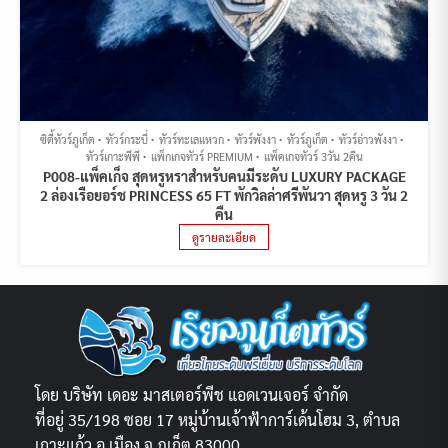
ซิตี้ทัวร์ภูเก็ต
ทัวร์กระบี่
ทัวร์ทะเลแหวก
ทัวร์พังงา
ทัวร์ภูเก็ต
ทัวร์อ่าวพังงา
ทัวร์เกาะพีพี
แพ็กเกจทัวร์ PREMIUM
แพ็คเกจทัวร์ 3วัน 2คืน
P008-แพ็คเก็จ สุดหรูหราสำหรับคนมีระดับ LUXURY PACKAGE
2 ล่องเรือยอร์ช PRINCESS 65 FT พักวิลล่าศรีพันวา สุดหรู 3 วัน 2
คืน
ดูรายละเอียด
โดย บริษัท เดอะ มาสเตอร์พีช แอดเวนเจอร์ จำกัด
ที่อยู่ 35/198 ซอย 17 หมู่บ้านเจ้าฟ้าการ์เด้นโฮม 3, ตำบล
เกาะแก้ว อ.เมือง จ.ภูเก็ต 83000