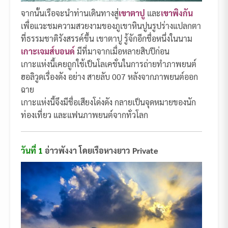
จากนั้นเรือจะนำท่านเดินทางสู่
เขาตาปู
และ
เขาพิงกัน
เพื่อแวะชมความสวยงามของภูเขาหินปูนรูปร่างแปลกตา
ที่ธรรมชาติรังสรรค์ขึ้น เขาตาปู รู้จักอีกชื่อหนึ่งในนาม
เกาะเจมส์บอนด์
มีที่มาจากเมื่อหลายสิบปีก่อน
เกาะแห่งนี้เคยถูกใช้เป็นโลเคชั่นในการถ่ายทำภาพยนต์
ฮอลิวูดเรื่องดัง อย่าง สายลับ 007 หลังจากภาพยนต์ออก
ฉาย
เกาะแห่งนี้จึงมีชื่อเสียงโด่งดัง กลายเป็นจุดหมายของนัก
ท่องเที่ยว และแฟนภาพยนต์จากทั่วโลก
วันที่
1
อ่าวพังงา โดยเรือหางยาว Private