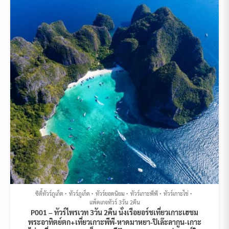
ซิตี้ทัวร์ภูเก็ต
ทัวร์ภูเก็ต
ทัวร์ยอดนิยม
ทัวร์เกาะพีพี
ทัวร์เกาะไข่
แพ็คเกจทัวร์ 3วัน 2คืน
P001 – ทัวร์ไพรเวท 3วัน 2คืน นั่งเรือยอร์ชเที่ยวเกาะเฮชม
พระอาทิตย์ตก+เที่ยวเกาะพีพี-หาดมาหยา-ปิเล๊ะลากูน-เกาะ