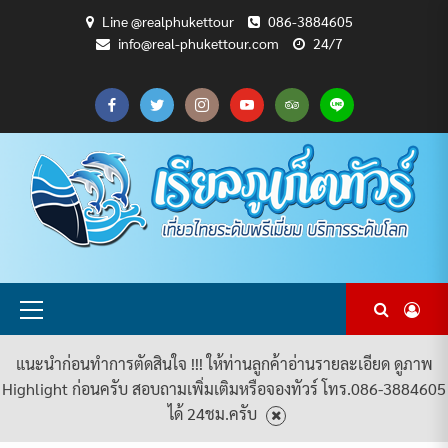
Skip
Line @realphukettour
086-3884605
to
info@real-phukettour.com
24/7
content
CART
CHECKOUT
MY
SAMPLE
ดู
บทความ
ยินดี
เกี่ยว
แพ็คเกจ
ACCOUNT
PAGE
ทัวร์
ท่อง
ต้อนรับ
กับ
ทัวร์
ทั้งหมด
เที่ยว
สู่
เรา
ทั้งหมด
REAL
PHUKET
TOUR
Primary
Menu
แนะนำก่อนทำการตัดสินใจ !!! ให้ท่านลูกค้าอ่านรายละเอียด ดูภาพ
Highlight ก่อนครับ สอบถามเพิ่มเติมหรือจองทัวร์ โทร.086-3884605
ได้ 24ชม.ครับ