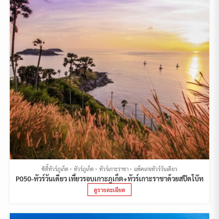
ซิตี้ทัวร์ภูเก็ต
ทัวร์ภูเก็ต
ทัวร์เกาะราชา
แพ็คเกจทัวร์วันเดียว
P050-ทัวร์วันเดียว เที่ยวรอบเกาะภูเก็ต+ทัวร์เกาะราชาด้วยสปีดโบ๊ท
ดูรายละเอียด