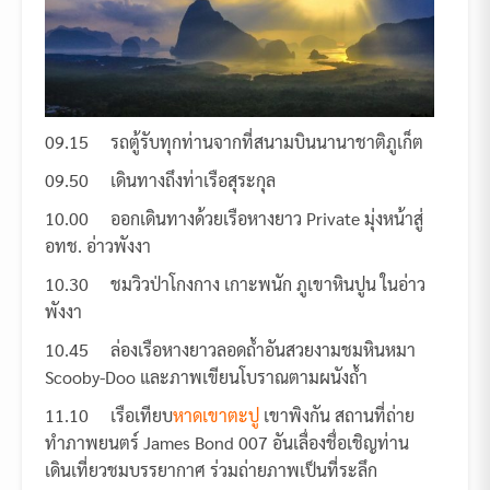
09.15 รถตู้รับทุกท่านจากที่สนามบินนานาชาติภูเก็ต
09.50 เดินทางถึงท่าเรือสุระกุล
10.00 ออกเดินทางด้วยเรือหางยาว Private มุ่งหน้าสู่
อทช. อ่าวพังงา
10.30 ชมวิวป่าโกงกาง เกาะพนัก ภูเขาหินปูน ในอ่าว
พังงา
10.45 ล่องเรือหางยาวลอดถ้ำอันสวยงามชมหินหมา
Scooby-Doo และภาพเขียนโบราณตามผนังถ้ำ
11.10 เรือเทียบ
หาดเขาตะปู
เขาพิงกัน สถานที่ถ่าย
ทำภาพยนตร์ James Bond 007 อันเลื่องชื่อเชิญท่าน
เดินเที่ยวชมบรรยากาศ ร่วมถ่ายภาพเป็นที่ระลึก