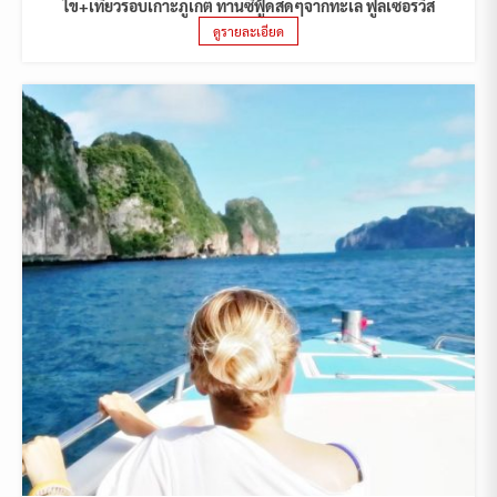
ไข่+เที่ยวรอบเกาะภูเก็ต ทานซีฟู้ดสดๆจากทะเล ฟูลเซอร์วิส
ดูรายละเอียด