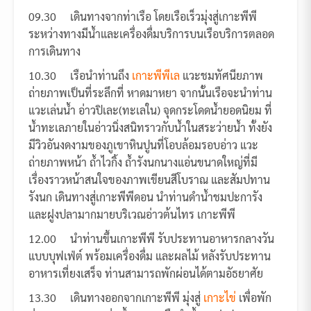
09.30 เดินทางจากท่าเรือ โดยเรือเร็วมุ่งสู่เกาะพีพี
ระหว่างทางมีน้ำและเครื่องดื่มบริการบนเรือบริการตลอด
การเดินทาง
10.30 เรือนำท่านถึง
เกาะพีพีเล
แวะชมทัศนียภาพ
ถ่ายภาพเป็นที่ระลึกที่ หาดมาหยา จากนั้นเรือจะนำท่าน
แวะเล่นน้ำ อ่าวปิเละ(ทะเลใน) จุดกระโดดน้ำยอดนิยม ที่
น้ำทะเลภายในอ่าวนิ่งสนิทราวกับน้ำในสระว่ายน้ำ ทั้งยัง
มีวิวอันงดงามของภูเขาหินปูนที่โอบล้อมรอบอ่าว แวะ
ถ่ายภาพหน้า ถ้ำไวกิ้ง ถ้ำรังนกนางแอ่นขนาดใหญ่ที่มี
เรื่องราวหน้าสนใจของภาพเขียนสีโบราณ และสัมปทาน
รังนก เดินทางสู่เกาะพีพีดอน นำท่านดำน้ำชมปะการัง
และฝูงปลามากมายบริเวณอ่าวต้นไทร เกาะพีพี
12.00 นำท่านขึ้นเกาะพีพี รับประทานอาหารกลางวัน
แบบบุฟเฟ่ต์ พร้อมเครื่องดื่ม และผลไม้ หลังรับประทาน
อาหารเที่ยงเสร็จ ท่านสามารถพักผ่อนได้ตามอัธยาศัย
13.30 เดินทางออกจากเกาะพีพี มุ่งสู่
เกาะไข่
เพื่อพัก