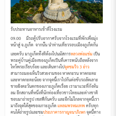
รับประทานอาหารเช้าที่โรงแรม
09.00 มีรถตู้ปรับอากาศรับจากโรงแรมที่พักเพื่อมุ่ง
หน้าสู่ จ.ภูเก็ต จากนั้น นำท่านเที่ยวรอบเมืองภูเก็ตกัน
เลยครับ มาภูเก็ตทั้งทีต้องไปนมัสการ
หลวงพ่อแช่ม
เป็น
พระคู่บ้านคู่เมืองของภูเก็ตเป็นที่เคารพนับถือหลังจาก
ไหว้พระเรียบร้อย และเดินทางไป
จุดชมวิว 3 อ่าว
สามารถมองเห็นวิวสวยงามของ หาดกะรน หาดกะตะ
และหาดกะตะน้อย จากจุดนี้เราไปกันต่อขับรถลัดเลาะ
ชายฝั่งตะวันตกของเกาะภูเก็ตเรื่อย เรามาแวะที่กังหัน
ลม อีกสถานที่หนึ่งที่นักท่องเที่ยวชาวไทยและต่างชาติ
ชอบมาถ่ายรูป เซลฟี่กันครับ และอีกไม่ไกลจากจุดนี้เรา
มาถึงจุดใต้สุดของเกาะภูเก็ต
แหลมพรหมเทพ
ครับทุก
คนได้ถ่ายรูปและชม
ประภาคารกาญจนาภิเษก
จุดนี้ทาง