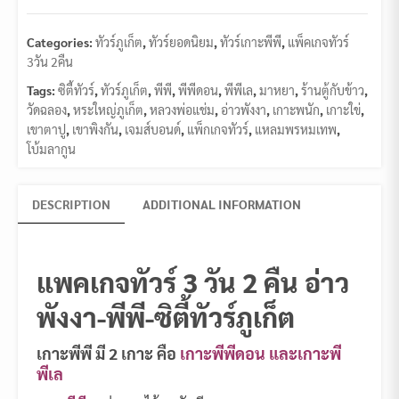
Categories:
ทัวร์ภูเก็ต
,
ทัวร์ยอดนิยม
,
ทัวร์เกาะพีพี
,
แพ็คเกจทัวร์
3วัน 2คืน
Tags:
ซิตี้ทัวร์
,
ทัวร์ภูเก็ต
,
พีพี
,
พีพีดอน
,
พีพีเล
,
มาหยา
,
ร้านตู้กับข้าว
,
วัดฉลอง
,
หระใหญ่ภูเก็ต
,
หลวงพ่อแช่ม
,
อ่าวพังงา
,
เกาะพนัก
,
เกาะใข่
,
เขาตาปู
,
เขาพิงกัน
,
เจมส์บอนด์
,
แพ็กเกจทัวร์
,
แหลมพรหมเทพ
,
โบ้มลากูน
DESCRIPTION
ADDITIONAL INFORMATION
แพคเกจทัวร์ 3 วัน 2 คืน อ่าว
พังงา-พีพี-ซิตี้ทัวร์ภูเก็ต
เกาะพีพี มี 2 เกาะ คือ
เกาะพีพีดอน และเกาะพี
พีเล