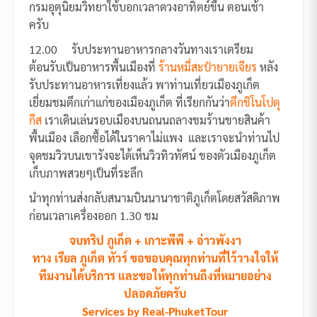
กรมอุตุนิยมวิทยาใช้บอกเวลาดวงอาทิตย์ขึ้น ตอนเช้า
ครับ
12.00 รับประทานอาหารกลางวันทางเราเตรียม
ต้อนรับเป็นอาหารพื้นเมืองที่
ร้านหมี่สะปำยายเจียร
หลัง
รับประทานอาหารเที่ยงแล้ว พาท่านเที่ยวเมืองภูเก็ต
เยี่ยมชมตึกเก่าแก่ของเมืองภูเก็ต ที่เรียกกันว่า
ตึกชิโนโปตุ
กีส
เราเดินเล่นรอบเมืองบนถนนถลางชมร้านขายสินค้า
พื้นเมือง เลือกซื้อได้ในราคาไม่แพง และเราจะนำท่านไป
จุดชมวิวบนเขารังจะได้เห็นวิวทิวทัศน์ ของตัวเมืองภูเก็ต
เก็บภาพสวยๆเป็นที่ระลึก
นำทุกท่านส่งกลับสนามบินนานาชาติภูเก็ตโดยสวัสดิภาพ
ก่อนเวลาเครื่องออก 1.30 ชม
จบทริป ภูเก็ต + เกาะพีพี + อ่าวพังงา
ทาง เรียล ภูเก็ต ทัวร์ ขอขอบคุณทุกท่านที่ไว้วางใจให้
ทีมงานได้บริการ และขอให้ทุกท่านถึงที่หมายอย่าง
ปลอดภัยครับ
Services by Real-PhuketTour