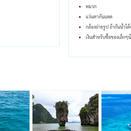
หมวก
แว่นตากันแดด
กล้องถ่ายรูป ถ้ากันน้ำได
เงินสำหรับซื้อของเล็กๆ