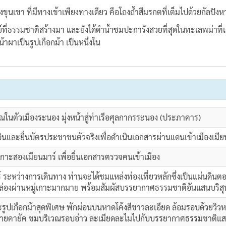
า ที่มีทางเข้าเพียงทางเดียว คือโถงถ้ำสีมรกตที่เต็มไปด้วยกัลปังหาห
์ที่ธรรมชาติสร้างมา และยังได้ดำน้ำชมปะการังสวยที่สุดในทะเลพม่าที่เก
าผาเป็นรูปเกือกม้า เป็นหนึ่งใน
เวณในตัวเมืองระนอง มุ่งหน้าสู่ท่าเรือศุลกากรระนอง (ประภาคาร)
อินและยื่นบัตรประชาชนตัวจริงเพื่อดำเนินเอกสารผ่านแดนเข้าเมืองเมี
เกาะสองเมียนมาร์ เพื่อยื่นเอกสารตรวจคนเข้าเมือง
ระหว่างการเดินทาง ท่านจะได้ชมแหล่งท่องเที่ยวหลักซึ่งเป็นแผ่นดินตอน
อจะล่องผ่านหมู่เกาะมากมาย พร้อมสัมผัสบรรยากาศธรรมชาติอันแสนบริสุ
าะรูปเกือกม้าสุดพิเศษ พักผ่อนบนหาดโค้งสีขาวละเอียด ล้อมรอบด้วยวิ
พายคายัค ชมบริเวณรอบอ่าว ละเมียดละไมไปกับบรรยากาศธรรมชาติแ