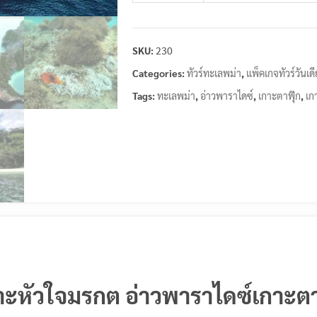
SKU:
230
Categories:
ทัวร์ทะเลพม่า
,
แพ็คเกจทัวร์วันเด
Tags:
ทะเลพม่า
,
อ่าวพาราไดซ์
,
เกาะตาฟุ๊ก
,
เก
กาะหัวใจมรกต อ่าวพาราไดซ์เกาะตา