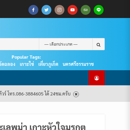
CART
CHECKOUT
MY
SAMPLE
ดู
บทความ
ยินดี
เกี่ยว
แพ็คเกจ
ACCOUNT
PAGE
ทัวร์
ท่อง
ต้อนรับ
กับ
ทัวร์
ทั้งหมด
เที่ยว
สู่
เรา
ทั้งหมด
REAL
PHUKET
Search
TOUR
for:
Popular Tags:
วัดฉลอง
เกาะใข่
เที่ยวภูเก็ต
นครศรีธรรมราช
งทัวร์ โทร.086-3884605 ได้ 24ชม.ครับ
ทะเลพม่า เกาะหัวใจมรกต