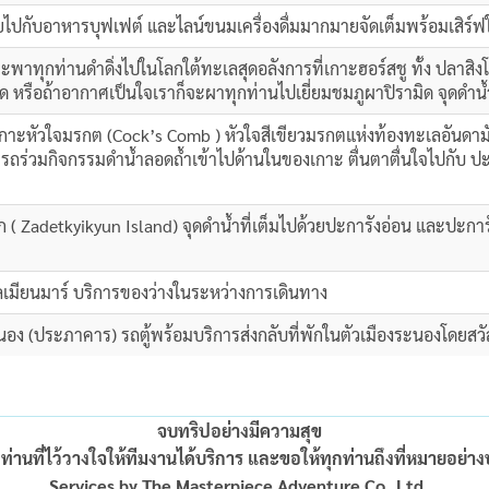
ยไปกับอาหารบุฟเฟต์ และไลน์ขนมเครื่องดื่มมากมายจัดเต็มพร้อมเสิร
จะพาทุกท่านดำดิ่งไปในโลกใต้ทะเลสุดอลังการที่เกาะฮอร์สชู ทั้ง ปลาสิ
รือถ้าอากาศเป็นใจเราก็จะผาทุกท่านไปเยี่ยมชมภูผาปิรามิด จุดดำน้ำท
่เกาะหัวใจมรกต (Cock’s Comb ) หัวใจสีเขียวมรกตแห่งท้องทะเลอันด
รถร่วมกิจกรรมดำน้ำลอดถ้ำเข้าไปด้านในของเกาะ ตื่นตาตื่นใจไปกับ ป
อก ( Zadetkyikyun Island) จุดดำน้ำที่เต็มไปด้วยปะการังอ่อน และปะ
ียนมาร์ บริการของว่างในระหว่างการเดินทาง
นอง (ประภาคาร) รถตู้พร้อมบริการส่งกลับที่พักในตัวเมืองระนองโดยสว
จบทริปอย่างมีความสุข
่านที่ไว้วางใจให้ทีมงานได้บริการ และขอให้ทุกท่านถึงที่หมายอย่า
Services by The Masterpiece Adventure Co.,Ltd.