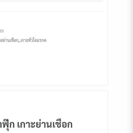
ียว
าะย่านเชือก
,
เกาะหัวใจมรกต
ฟุ๊ก เกาะย่านเชือก