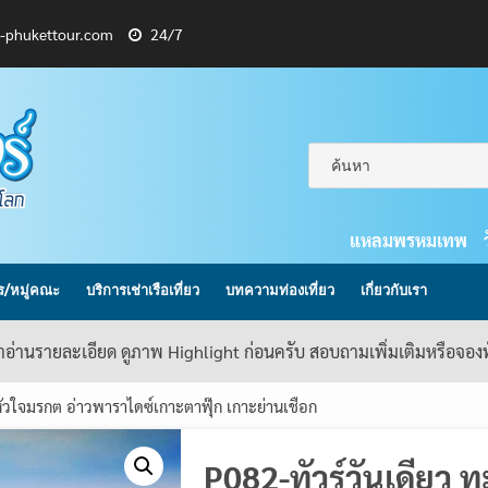
l-phukettour.com
24/7
แหลมพรหมเทพ
กร/หมู่คณะ
บริการเช่าเรือเที่ยว
บทความท่องเที่ยว
เกี่ยวกับเรา
้าอ่านรายละเอียด ดูภาพ Highlight ก่อนครับ สอบถามเพิ่มเติมหรือจอ
หัวใจมรกต อ่าวพาราไดซ์เกาะตาฟุ๊ก เกาะย่านเชือก
P082-ทัวร์วันเดียว 