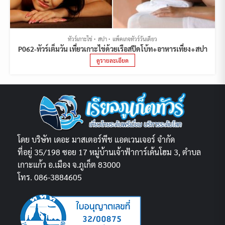
ทัวร์เกาะไข่
สปา
แพ็คเกจทัวร์วันเดียว
P062-ทัวร์เต็มวัน เที่ยวเกาะไข่ด้วยเรือสปีดโบ้ท+อาหารเที่ยง+สปา
ดูรายละเอียด
โดย บริษัท เดอะ มาสเตอร์พีช แอดเวนเจอร์ จำกัด
ที่อยู่ 35/198 ซอย 17 หมู่บ้านเจ้าฟ้าการ์เด้นโฮม 3, ตำบล
เกาะแก้ว อ.เมือง จ.ภูเก็ต 83000
โทร. 086-3884605