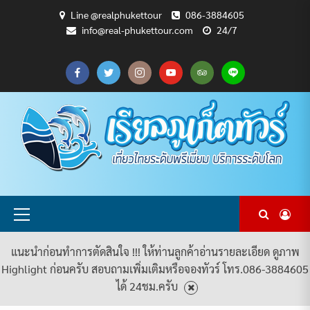
Skip
Line @realphukettour
086-3884605
to
info@real-phukettour.com
24/7
content
CART
CHECKOUT
MY
SAMPLE
ดู
บทความ
ยินดี
เกี่ยว
แพ็คเกจ
ACCOUNT
PAGE
ทัวร์
ท่อง
ต้อนรับ
กับ
ทัวร์
ทั้งหมด
เที่ยว
สู่
เรา
ทั้งหมด
REAL
PHUKET
TOUR
Primary
Menu
แนะนำก่อนทำการตัดสินใจ !!! ให้ท่านลูกค้าอ่านรายละเอียด ดูภาพ
Highlight ก่อนครับ สอบถามเพิ่มเติมหรือจองทัวร์ โทร.086-3884605
ได้ 24ชม.ครับ