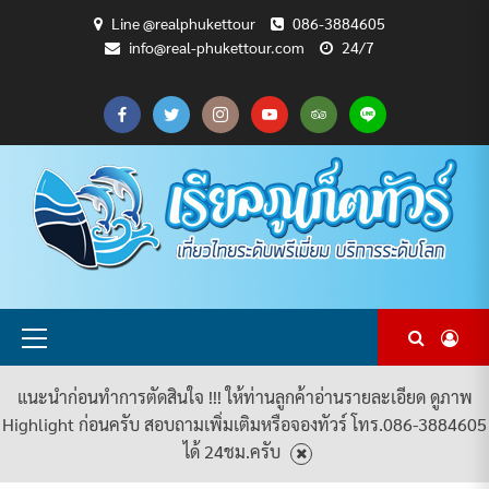
Skip
Line @realphukettour
086-3884605
to
info@real-phukettour.com
24/7
content
CART
CHECKOUT
MY
SAMPLE
ดู
บทความ
ยินดี
เกี่ยว
แพ็คเกจ
ACCOUNT
PAGE
ทัวร์
ท่อง
ต้อนรับ
กับ
ทัวร์
ทั้งหมด
เที่ยว
สู่
เรา
ทั้งหมด
REAL
PHUKET
TOUR
Primary
Menu
แนะนำก่อนทำการตัดสินใจ !!! ให้ท่านลูกค้าอ่านรายละเอียด ดูภาพ
Highlight ก่อนครับ สอบถามเพิ่มเติมหรือจองทัวร์ โทร.086-3884605
ได้ 24ชม.ครับ