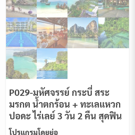
P029-มหัศจรรย์ กระบี่ สระ
มรกต น้ำตกร้อน + ทะเลแหวก
ปอดะ ไร่เลย์ 3 วัน 2 คืน สุดฟิน
โปรแกรมโดยย่อ