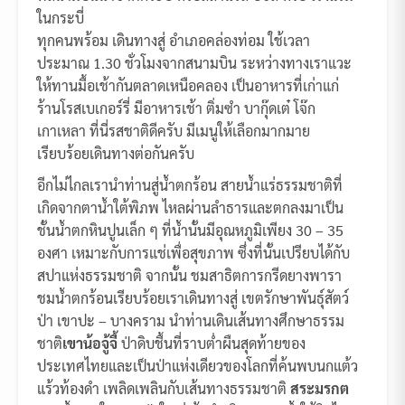
ในกระบี่
ทุกคนพร้อม เดินทางสู่ อำเภอคล่องท่อม ใช้เวลา
ประมาณ 1.30 ชั่วโมงจากสนามบิน ระหว่างทางเราแวะ
ให้ทานมื้อเช้ากันตลาดเหนือคลอง เป็นอาหารที่เก่าแก่
ร้านโรสเบเกอร์รี่ มีอาหารเช้า ติ่มซำ บากุ๊ดเต๋ โจ๊ก
เกาเหลา ที่นี่รสชาติดีครับ มีเมนูให้เลือกมากมาย
เรียบร้อยเดินทางต่อกันครับ
อีกไม่ไกลเรานำท่านสู่น้ำตกร้อน สายน้ำแร่ธรรมชาติที่
เกิดจากตาน้ำใต้พิภพ ไหลผ่านลำธารและตกลงมาเป็น
ชั้นน้ำตกหินปูนเล็ก ๆ ที่น้ำนั้นมีอุณหภูมิเพียง 30 – 35
องศา เหมาะกับการแช่เพื่อสุขภาพ ซึ่งที่นั้นเปรียบได้กับ
สปาแห่งธรรมชาติ จากนั้น ชมสาธิตการกรีดยางพารา
ชมน้ำตกร้อนเรียบร้อยเราเดินทางสู่ เขตรักษาพันธ์ุสัตว์
ป่า เขาปะ – บางคราม นำท่านเดินเส้นทางศึกษาธรรม
ชาติ
เขาน้อจู้จี้
ป่าดิบชื้นที่ราบต่ำผืนสุดท้ายของ
ประเทศไทยและเป็นป่าแห่งเดียวของโลกที่ค้นพบนกแต้ว
แร้วท้องดำ เพลิดเพลินกับเส้นทางธรรมชาติ
สระมรกต