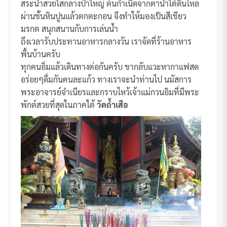
สระน้ำสวยใสกลางป่าใหญ่ ต้นกำเนิดจากตาน้ำใต้ดินไหล
ผ่านชั้นหินปูนแล้วตกตะกอน จึงทำให้มองเป็นสีเขียว
มรกต สนุกสนานกับการเล่นน้ำ
ถึงเวลารับประทานอาหารกลางวัน เราจัดที่ร้านอาหาร
พื้นบ้านครับ
ทุกคนอิ่มแล้วเดินทางต่อกันครับ ขากลับแวะหากาแฟสด
อร่อยๆดื่มกันคนละแก้ว ทางเราจะนำท่านไป นมัสการ
พระอาจารย์จำเนียรและกราบไหว้เจ้าแม่กวนอิมที่มีพระ
พักต์สวยที่สุดในภาคใต้
วัดถ้ำเสือ