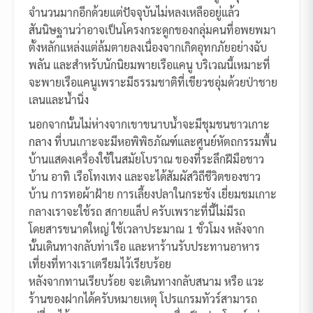
จำนวนมากอีกด้วยแต่ปัจจุบันไม่หลงเหลืออยู่แล้ว
สันนิษฐานว่าอาจเป็นโครงกระดูกของกลุ่มคนที่อพยพมา
ตั้งหลักแหล่งแต่ล้มตายลงเนื่องจากเกิดอุทกภัยอย่างฉับ
พลัน และสำหรับนักนิยมพายเรือแคนู บริเวณนี้เหมาะที่
จะพายเรือแคนูเพราะมีธรรมชาติที่เขียวชอุ่มด้วยป่าชาย
เลนและน้ำนิ่ง
นอกจากนั้นไม่ห่างจากเขาขนาบน้ำจะมีชุมชนชาว
เกาะ
กลาง
ที่บนเกาะจะมีหอพิพิธภัณฑ์และศูนย์หัตถกรรมพื้น
บ้านแสดงเครื่องใช้ในสมัยโบราณ ของที่ระลึกฝีมือชาว
บ้าน อาทิ เรือโทงเทง และจะได้สัมผัสวิถีชีวิตของชาว
บ้าน การทอผ้าฝ้าย การเลี้ยงปลาในกระชัง เยี่ยมชมเกาะ
กลางเราจะใช้รถ สกายแล็ป ครับเพราะที่นี้ไม่มีรถ
โดยสารขนาดใหญ่ ใช้เวลาประมาณ 1 ชั่วโมง หลังจาก
นั้นเดินทางกลับท่าเรือ และหาร้านรับประทานอาหาร
เที่ยงที่ทางเราเตรียมไว้เรียบร้อย
หลังจากทานเรียบร้อย จะเดินทางกลับสนาม หรือ แวะ
ร้านของฝากได้ครับหมายเหตุ โปรแกรมทัวร์สามารถ