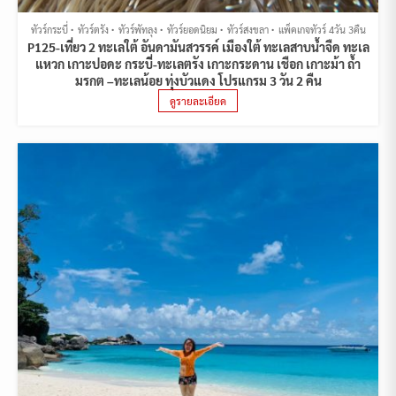
ทัวร์กระบี่
ทัวร์ตรัง
ทัวร์พัทลุง
ทัวร์ยอดนิยม
ทัวร์สงขลา
แพ็คเกจทัวร์ 4วัน 3คืน
P125-เที่ยว 2 ทะเลใต้ อันดามันสวรรค์ เมืองใต้ ทะเลสาบน้ำจืด ทะเล
แหวก เกาะปอดะ กระบี่-ทะเลตรัง เกาะกระดาน เชือก เกาะม้า ถ้ำ
มรกต –ทะเลน้อย ทุ่งบัวแดง โปรแกรม 3 วัน 2 คืน
ดูรายละเอียด