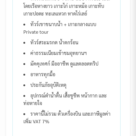
โดยเรือหางยาว เกาะไก่ เกาะหม้อ เกาะทับ
เกาะปอดะ ทะเลแหวก หาดไร่เลย์
ทัวร์เขาขนาบน้ำ + เกาะกลางแบบ
Private tour
ทัวร์สระมรกต น้ำตกร้อน
ค่าธรรมเนียมเข้าชมอุทยานฯ
มัคคุเทศก์ มืออาชีพ ดูแลตลอดทริป
อาหารทุกมื้อ
ประกันภัยอุบัติเหตุ
อุปกรณ์ดำน้ำตื้น เสื้อชูชีพ หน้ากาก และ
ท่อหายใจ
ราคานี้ไม่รวม ตั๋วเครื่องบิน และภาษีมูลค่า
เพิ่ม VAT 7%