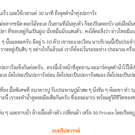
ร็ว และใช้เวลาแค่ 30 นาที ถึงจุดดำน้ำทุ่งปะการัง
โม่หลากชนิด ดอกไม้ทะเล (ในยามที่มันหุบตัว ก็จะเป็นดอกบัว แต่เมื่อมั
ที่ชอบอยู่กันเป็นฝูง) นับหมื่นนับแสนตัว.. คงได้ตะลึงว่า อ่าวไทยมีแบ
 นั้นแหละครับ มีอยู่ 5-10 ตัว) เขาจะแวะเวียน มาบริเวณนี้เป็นประจำ ท
วาฬอยู่เป็นสิบ ๆ อย่างไรก็แล้วแต่ เราก็ต้องเว้นระยะห่าง ประมาณ ครึ
ะการังแข็งกันต่อครับ.. ตรงนี้เจ้าหน้าที่อุทยาน จะมาร์คจุดดำน้ำไว้ให้
ทะเล ถัดไปจะเป็นปะการังอ่อน ถัดไปจะเป็นปะการังสมอง ถัดไปจะเป็นปะก
ยง มื้อพิเศษที่ ธนาคารปู รับประทานปูม้าสด ๆ นั่งชิล ๆ ห้อยขา ทำ S
นี้ เราจะดำน้ำดูหอยมือเสือกันครับ ซึ่งเยอะมาก) พร้อมดูวิถีชีวิตของชาว
็น ๆ และอาบน้ำ ล้างเนื้องล้างตัว เปลี่ยนผ้า เสร็จ รถ Private โดยเรียลภู
จบทริปสวรรค์