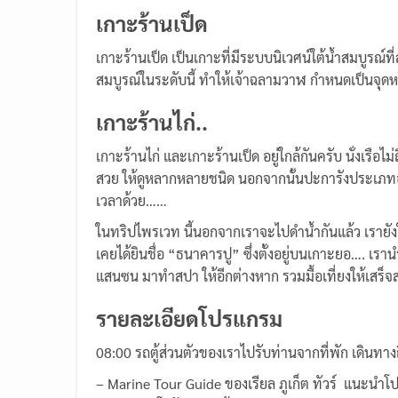
เกาะร้านเป็ด
เกาะร้านเป็ด เป็นเกาะที่มีระบบนิเวศน์ใต้น้ำสมบูรณ
สมบูรณ์ในระดับนี้ ทำให้เจ้าฉลามวาฬ กำหนดเป็นจุดหนึ
เกาะร้านไก่..
เกาะร้านไก่ และเกาะร้านเป็ด อยู่ใกล้กันครับ นั่งเร
สวย ให้ดูหลากหลายชนิด นอกจากนั้นปะการังประเภทองุ
เวลาด้วย……
ในทริปไพรเวท นี้นอกจากเราจะไปดำน้ำกันแล้ว เราย
เคยได้ยินชื่อ “ธนาคารปู” ซึ่งตั้งอยู่บนเกาะยอ…. เรา
แสนซน มาทำสปา ให้อีกต่างหาก รวมมื้อเที่ยงให้เสร็
รายละเอียดโปรแกรม
08:00 รถตู้ส่วนตัวของเราไปรับท่านจากที่พัก เดินทางถ
– Marine Tour Guide ของเรียล ภูเก็ต ทัวร์ แนะนำโ