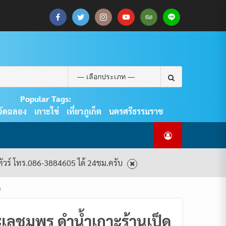
CART
CHECKOUT
MY
SAMPLE
ดู
บทความ
ยินดี
เกี่ยว
แพ็คเกจ
ACCOUNT
PAGE
ทัวร์
ท่อง
ต้อนรับ
กับ
ทัวร์
ทั้งหมด
เที่ยว
สู่
เรา
ทั้งหมด
REAL
PHUKET
Search
TOUR
for:
Popular Tags:
วัดฉลอง
เกาะใข่
เที่ยวภูเก็ต
นครศรีธรรมราช
งทัวร์ โทร.086-3884605 ได้ 24ชม.ครับ
อ
ะเลชุมพร ดำน้ำเกาะร้านเป็ด