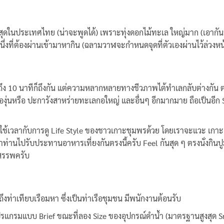
์ที่สุดในประเทศไทย (น่าจะพูดได้) เพราะทุ่งดอกไม้ทะเล ใหญ่มาก (เอา
่งที่ต้องผ่านเข้ามาหากิน (ฉลามวาฬจะกำหนดจุดที่ตัวเองผ่านไว้ล่วงหน้า
ือไม่ถึง 10 นาทีก็ถึงกัน แต่ความหลากหลายทางชีวภาพไต้ทำเลกลับต่างกัน
่นหรือ ปะการังสาหร่ายทะเลกอใหญ่ และอื่นๆ อีกมากมาย ถือเป็นอีก Sn
ังใช้เวลากับการดู Life Style ของชาวเกาะชุมพรด้วย โดยเราจะแวะ 
นำท่านไปรับประทานอาหารเที่ยงกันตรงนี้ครับ Feel กันสุด ๆ ตรงนั่งกินปู
จสรรพครับ
ึงท่าเทียบเรือมหา ซึ่งเป็นท่าเรือชุมชน มีพนักงานต้อนรับ
ปรแกรมแบบ Brief ขณะที่ลอง Size ของอุปกรณ์ดำน้ำ (มาตรฐานสูงสุด Sno