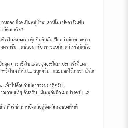
นบานออก ก็จะเป็นหมู่บ้านปลานีโม่) ปะการังแข็ง
บนี้ด้วยหรือ?
ัวร์ไกด์ของเรา คุ้นชินกับมันเป็นอย่างดี เขาจะพา
่งเมตรครับ… แน่นอนครับ เราชอบมัน แต่เราไม่แน่ใจ
เป็นจุด ๆ เราซึ่งในแต่ละจุดจะมีแนวปะการังที่แตก
ารังโขด ถัดไป…. สนุกครับ.. และบอกไว้เลยว่า น้ำใส
pa เท้าไปด้วยกับปลาธรรมชาติครับ..
เกาะแท้ๆ กันครับ.. มีเมนูอื่นอีก 4 อย่างครับ แต่
เก็ตทัวร์ นำท่านบึ่งกลับสู่จังหวัดระนองทันที