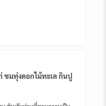
่ ชมทุ่งดอกไม้ทะเล กินปู