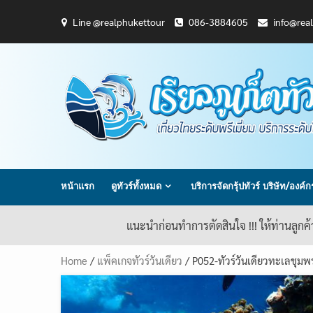
Skip
Line @realphukettour
086-3884605
info@rea
to
content
หน้าแรก
ดูทัวร์ทั้งหมด
บริการจัดกรุ้ปทัวร์ บริษัท/องค์
แนะนำก่อนทำการตัดสินใจ !!! ให้ท่านลูกค
Home
/
แพ็คเกจทัวร์วันเดียว
/ P052-ทัวร์วันเดียวทะเลชุมพร