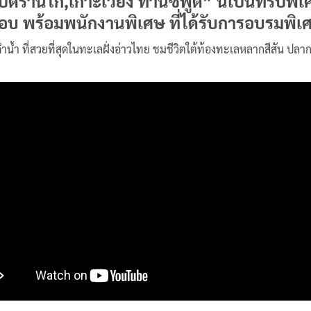
็ดร้านไก่,เกาะเวียง ทานซีฟู้ด” นี้เป็นทริปพ
อบ พร้อมพนักงานพิเศษ ที่ได้รับการอบรมพิเศษ 
 จุดดำน้ำ ที่สวยที่สุดในทะเลฝั่งอ่าวไทย ชมชีวิตใต้ท้องทะเลหลากสีสัน