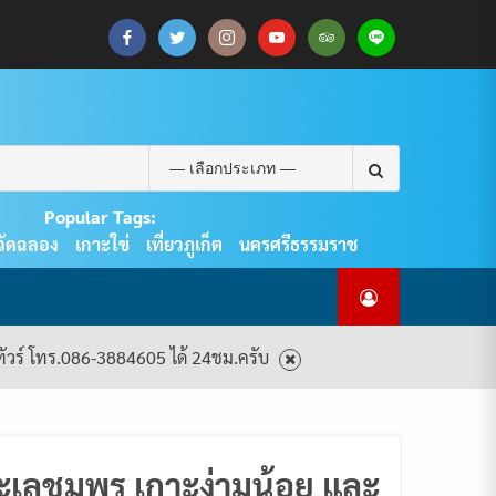
CART
CHECKOUT
MY
SAMPLE
ดู
บทความ
ยินดี
เกี่ยว
แพ็คเกจ
ACCOUNT
PAGE
ทัวร์
ท่อง
ต้อนรับ
กับ
ทัวร์
ทั้งหมด
เที่ยว
สู่
เรา
ทั้งหมด
REAL
PHUKET
Search
TOUR
for:
Popular Tags:
วัดฉลอง
เกาะใข่
เที่ยวภูเก็ต
นครศรีธรรมราช
งทัวร์ โทร.086-3884605 ได้ 24ชม.ครับ
ทะเลชุมพร เกาะง่ามน้อย และ