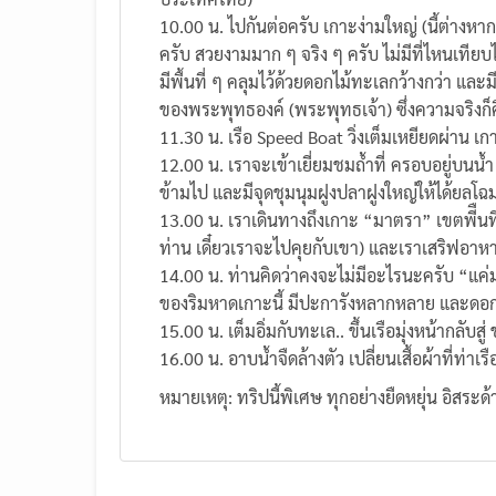
10.00 น. ไปกันต่อครับ เกาะง่ามใหญ่ (นี้ต่างหาก
ครับ สวยงามมาก ๆ จริง ๆ ครับ ไม่มีที่ไหนเท
มีพื้นที่ ๆ คลุมไว้ด้วยดอกไม้ทะเลกว้างกว่า 
ของพระพุทธองค์ (พระพุทธเจ้า) ซึ่งความจริงก็ค
11.30 น. เรือ Speed Boat วิ่งเต็มเหยียดผ่าน เ
12.00 น. เราจะเข้าเยี่ยมชมถ้ำที่ ครอบอยู่บนน้ำ ท
ข้ามไป และมีจุดชุมนุมฝูงปลาฝูงใหญ่ให้ได้ยลโฉม
13.00 น. เราเดินทางถึงเกาะ “มาตรา” เขตพีืนที่
ท่าน เดี๋ยวเราจะไปคุยกับเขา) และเราเสริฟอาหา
14.00 น. ท่านคิดว่าคงจะไม่มีอะไรนะครับ “แค่ม
ของริมหาดเกาะนี้ มีปะการังหลากหลาย และดอกไ
15.00 น. เต็มอิ่มกับทะเล.. ขึ้นเรือมุ่งหน้ากลับสู่
16.00 น. อาบน้ำจืดล้างตัว เปลี่ยนเสื้อผ้าที่ท่าเร
หมายเหตุ: ทริปนี้พิเศษ ทุกอย่างยืดหยุ่น อิส