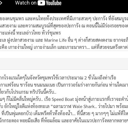
มิใจ ของคนชุมพร และคนไทยทั้งประเทศที่มีเกาะสวยๆ ปะการัง ที่ยังสมบูร
ามสวยงาม และความสมบูรณ์ที่สุดของปะการัง ณ ตอนนี้ไม่มีร่องรอยขอ
าะแห่งนี้ ทะเลอ่าวไทย ทัวร์ชุมพร
ไม้ทะเล ฝูงปลาสวยงาม และ Marine Life อื่น ๆ ต่างก็สวยสดงดงาม ยากจะล
กาะคือ เกาะง่ามใหญ่ เกาะง่ามเล็ก และเกาะมาตรา… แต่ที่สวยจนตรึงตาตร
กจากโรงแรมใดๆในจังหวัดชุมพรใช้เวลาประมาณ 2 ชั่วโมงถึงท่าเรือ
สริฟกาแฟร้อน ชาร้อน ขนมนมเนย เป็นการวอร์มร่างกายกันก่อน ท่านใดเมาเ
่ยวกับโปรแกรม ทริปวันนี้ครับ..
 ก็ไม่มีคลื่นใหญ่ครับ.. เรือ Speed Boat มุ่งหน้าสู่เกาะแรกที่เราจะด
กับ ยักใหญ่ใจดีแห่งท้องทะเล “ฉลามวาฬ Wale Shark.. ว่ายไปมา พร้อม
่เป็นพุ่มดอกบัว) เต็มพรึดทั่วทั้งท้องน้ำ… ที่นี้สวย ๆ มากๆๆ ไม่แพ้
หมึกกระดอง หอยมือเสือ ที่ห้อมล้อม และอาศัยในแนวปะการังหลากหลายชนิ