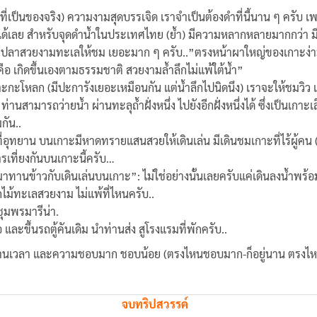
ที่เป็นของจริง) ความงามสุดบรรเจิด เราจำเป็นต้องดำที่นี้นาน ๆ ครับ เพร
ียบได้เลย สำหรับจุดดำน้ำในประเทศไทย (ย้ำ) มีความหลากหลายมากกว่า
และมีปลาสวยงามทะเลให้ชม เยอะมาก ๆ ครับ..”ตรงหน้าผาใหญ่ของเกาะง่าม
ือ เกิดขึ้นเองตามธรรมชาติ สวยงามล้ำลึกไม่แพ้ใต้น้ำ”
กาะกะโหลก (มีปะการังเยอะเหมือนกัน แต่น้ำลึกไปนิดนึง) เราจะให้ชมวิว 
่านสามารถว่ายน้ำ ผ่านทะลุถ้ำฝั่งหนึ่ง ไปยังอีกฝั่งหนึ่งได้ ซึ่งเป็นเกาะ
กัน..
อุทยาน บนเกาะมีหาดทรายแสนสวยให้เดินเล่น มีเดินชมเกาะที่ไร้ผู้คน (แต
รเที่ยงกันบนเกาะนี้ครับ…
าทานข้าวกับเดินเล่นบนเกาะ”: ไม่ใช่อย่างนั้นเลยครับแค่เดินลงน้ำพร้
ม้ทะเลสวยงาม ไม่แพ้ที่ไหนครับ..
 ชุมพรมารีน่า.
ือ และขึ้นรถตู้คันเดิม นำท่านส่ง สูโรงแรมที่พักครับ..
ระด้านเวลา และความชอบมาก ชอบน้อย (ตรงไหนชอบมาก-ก็อยู่นาน ตรงไหนช
จบทริปสวรรค์