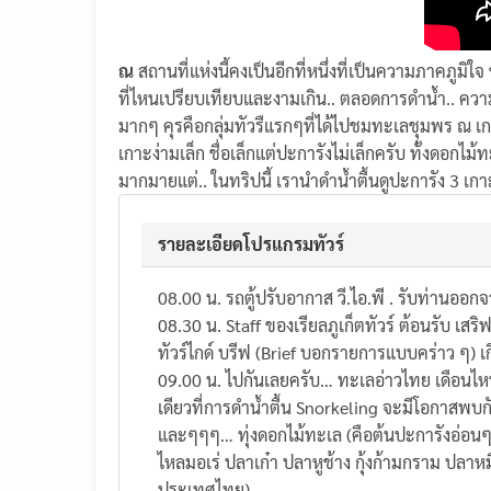
ณ
สถานที่แห่งนี้คงเป็นอีกที่หนึ่งที่เป็นความภาคภู
ที่ไหนเปรียบเทียบและงามเกิน.. ตลอดการดำน้ำ.. คว
มากๆ คุรคือกลุ่มทัวรืแรกๆที่ได้ไปชมทะเลชุมพร ณ เก
เกาะง่ามเล็ก
ชื่อเล็กแต่ปะการังไม่เล็กครับ ทั้งดอก
มากมายแต่.. ในทริปนี้ เรานำดำน้ำตื้นดูปะการัง 3 เ
รายละเอียดโปรแกรมทัวร์
08.00 น. รถตู้ปรับอากาส วี.ไอ.พี . รับท่านออ
08.30 น. Staff ของเรียลภูเก็ตทัวร์ ต้อนรับ เ
ทัวร์ไกด์ บรีฟ (Brief บอกรายการแบบคร่าว ๆ) เกี
09.00 น. ไปกันเลยครับ… ทะเลอ่าวไทย เดือนไหนๆ
เดียวที่การดำน้ำตื้น Snorkeling จะมีโอกาสพบ
และๆๆๆ… ทุ่งดอกไม้ทะเล (คือต้นปะการังอ่อนๆ ที
ไหลมอเร่ ปลาเก๋า ปลาหูช้าง กุ้งก้ามกราม ปลา
ประเทศไทย)