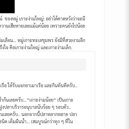
ณ์ ของหมู่
เกาะง่ามใหญ่:
อย่าได้คาดหวังว่าจะมี
งความเสียหายเลยแม้แต่น้อย เพราะคนยังไปน้อย
ืมเลือน… หมู่เกาะทะเลชุมพร ยังมีที่สวยงามอีก
ึงใจ คือเกาะง่ามใหญ่ และเกาะง่ามเล็ก.
รือ ให้รับแจกยาเมาเรือ และกินทันทีครับ..
ำน้ำกันเลยครับ…”เกาะง่ามน้อย” เป็นเกาะ
ฝูงปลาบริวารอนุบาลนับร้อย ๆ รอบตัว..
ที่ไหนเลยครับ.. นอกจากนี้ปลาหลากหลาย ปลา
ด เต็มผืนน้ำ… (สมบูรณ์กว่าทุก ๆ ที่ใน