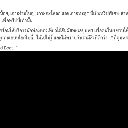
ามน้อย, เกาะง่ามใหญ่, เกาะกะโหลก และเกาะทะลุ” นี้เป็นทริปพิเศษ สำห
่อทริปนี้เท่านั้น.
ร้อมให้บริการนักท่องท่องเที่ยวได้สัมผัสทะเลชุมพร เพื่อคนไทย ชวนให
ะเลบนโลกใบนี้.. ไม่ไปไม่รู้ และไม่ทราบว่าเรามีสิ่งที่ดีกว่า..
“ที่ชุมพ
ed Boat..”