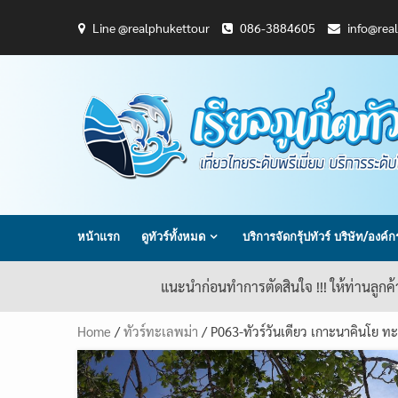
Skip
Line @realphukettour
086-3884605
info@rea
to
content
หน้าแรก
ดูทัวร์ทั้งหมด
บริการจัดกรุ้ปทัวร์ บริษัท/องค์
แนะนำก่อนทำการตัดสินใจ !!! ให้ท่านลูกค
Home
/
ทัวร์ทะเลพม่า
/ P063-ทัวร์วันเดียว เกาะนาคินโย ทะ