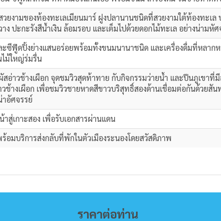
ามสวยงามของท้องทะเลเมียนมาร์ ฝูงปลานานชนิดที่สวยงามใต้ท้องทะเ
กวาง ปะกะรังสีน้ำเงิน ล้อมรอบ และเต็มไปด้วยดอกไม้ทะเล อย่างน่ามหัศ
ะซีฟู๊ดปิ้งย่างแสนอร่อยพร้อมทั้งขนมนานาชนิด และเครื่องดื่มที่หลากหลาย
ม้ใหญ่ร่มรื่น
ผัสอ่าวช้างเผือก จุดชมวิวสุดท้าทาย กับกิจกรรมว่ายน้ำ และปีนภูเขาที
อ่าวช้างเผือก เพื่อชมวิวชายหาดสีขาวบริสุทธิ์สองด้านเชื่อมต่อกันด้วยส
่าอัศจรรย์
้าสู่เกาะสอง เพื่อรับเอกสารผ่านแดน
พร้อมบริการส่งกลับที่พักในตัวเมืองระนองโดยสวัสดิภาพ
ราคาต่อท่าน