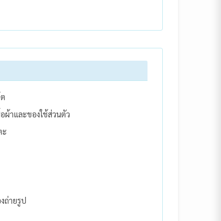
์ต
ื้อผ้าและของใช้ส่วนตัว
ตะ
องถ่ายรูป