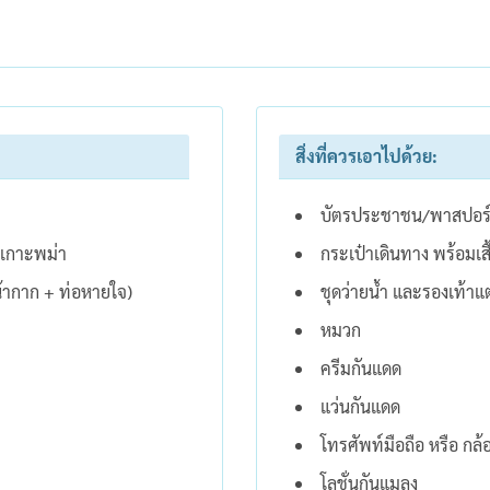
สิ่งที่ควรเอาไปด้วย:
บัตรประชาชน/พาสปอร
นเกาะพม่า
กระเป๋าเดินทาง พร้อมเส
หน้ากาก + ท่อหายใจ)
ชุดว่ายน้ำ และรองเท้าแ
หมวก
ครีมกันแดด
แว่นกันแดด
โทรศัพท์มือถือ หรือ กล้
โลชั่นกันแมลง