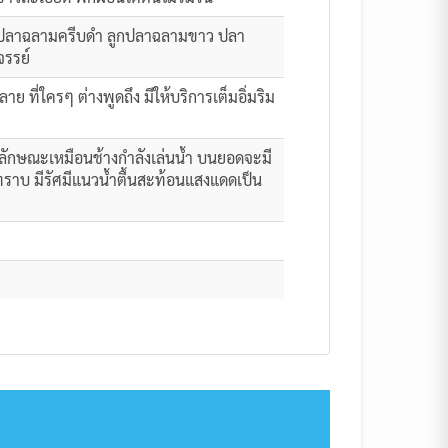
ล ปลาฉลามครีบดำ ลูกปลาฉลามขาว ปลา
จรรย์
 ที่ใครๆ ต่างพูดถึง มีให้บริการเต็มอิ่มริม
่มีลักษณะเหมือนช้างกำลังเล่นน้ำ บนยอดจะมี
ันทราบ มีรัศมีแนวน้ำตื้นสะท้อนแสงแดดเป็น