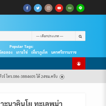
CART
CHECKOUT
MY
SAMPLE
ดู
บทความ
ยินดี
เกี่ยว
แพ็คเกจ
ACCOUNT
PAGE
ทัวร์
ท่อง
ต้อนรับ
กับ
ทัวร์
ทั้งหมด
เที่ยว
สู่
เรา
ทั้งหมด
REAL
PHUKET
Search
TOUR
for:
Popular Tags:
วัดฉลอง
เกาะใข่
เที่ยวภูเก็ต
นครศรีธรรมราช
งทัวร์ โทร.086-3884605 ได้ 24ชม.ครับ
เกาะนาคินโย ทะเลพม่า