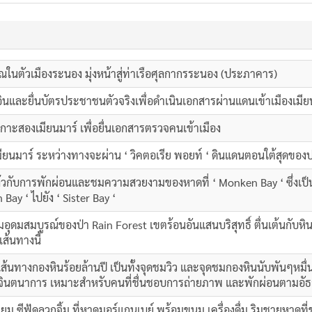
เวณในตัวเมืองระนอง มุ่งหน้าสู่ท่าเรือศุลกากรระนอง (ประภาคาร)
อินและยื่นบัตรประชาชนตัวจริงเพื่อดำเนินเอกสารผ่านแดนเข้าเมืองเมี
เกาะสองเมียนมาร์ เพื่อยื่นเอกสารตรวจคนเข้าเมือง
ียนมาร์ ระหว่างทางจะผ่าน ‘ วิคตอเรีย พอยท์ ‘ ดินแดนตอนใต้สุดของ
ล้วกับการพักผ่อนและชมความสวยงามของหาดที่ ‘ Monken Bay ‘ ซึ่งเป็
ay ‘ ไปยัง ‘ Sister Bay ‘
ามอุดมสมบูรณ์ของป่า Rain Forest เขตร้อนอันแสนบริสุทธิ์ ตื่นเต้นกับหิน
ส้นทางนี้
นเส้นทางกองหินร้อยล้านปี เป็นทั้งจุดชมวิว และจุดชมกองหินนับพันๆหมื่นๆ
การจินตนาการ เหมาะสำหรับคนที่ชื่นชอบการถ่ายภาพ และพักผ่อนตามอัธ
ม ซีฟู้ดลวกจิ้ม ที่หาดมอร์แกนเบย์ พร้อมขนม เครื่องดื่ม ริมชายหาดที่ข