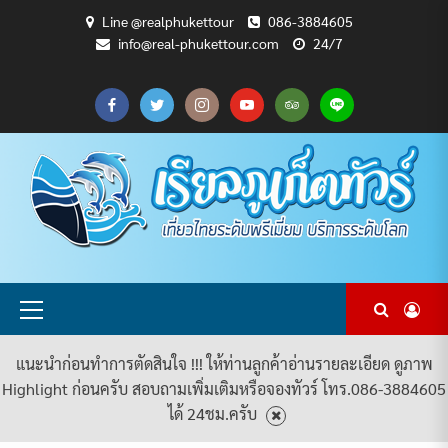
Skip
Line @realphukettour
086-3884605
to
info@real-phukettour.com
24/7
content
CART
CHECKOUT
MY
SAMPLE
ดู
บทความ
ยินดี
เกี่ยว
แพ็คเกจ
ACCOUNT
PAGE
ทัวร์
ท่อง
ต้อนรับ
กับ
ทัวร์
ทั้งหมด
เที่ยว
สู่
เรา
ทั้งหมด
REAL
PHUKET
TOUR
Primary
Menu
แนะนำก่อนทำการตัดสินใจ !!! ให้ท่านลูกค้าอ่านรายละเอียด ดูภาพ
Highlight ก่อนครับ สอบถามเพิ่มเติมหรือจองทัวร์ โทร.086-3884605
ได้ 24ชม.ครับ