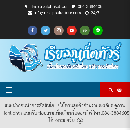
Skip
Line @realphukettour
086-3884605
to
info@real-phukettour.com
24/7
content
CART
CHECKOUT
MY
SAMPLE
ดู
บทความ
ยินดี
เกี่ยว
แพ็คเกจ
ACCOUNT
PAGE
ทัวร์
ท่อง
ต้อนรับ
กับ
ทัวร์
ทั้งหมด
เที่ยว
สู่
เรา
ทั้งหมด
REAL
PHUKET
TOUR
Primary
Menu
แนะนำก่อนทำการตัดสินใจ !!! ให้ท่านลูกค้าอ่านรายละเอียด ดูภาพ
Highlight ก่อนครับ สอบถามเพิ่มเติมหรือจองทัวร์ โทร.086-3884605
ได้ 24ชม.ครับ