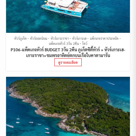
ทัวร์ภูเก็ต
ทัวร์ยอดนิยม
ทัวร์เกาะราชา
ทัวร์เกาะเฮ
แพ็กเกจราคาประหยัด
แพ็คเกจทัวร์ 3วัน 2คืน
โชว์
P106-แพ็คเกจทัวร์ BUDGET 3วัน 2คืน ภูเก็ตซิตี้ทัวร์ + ทัวร์เกาะเฮ-
เกาะราชา+ชมพรอาทิตย์ตกบนเรือใบคาตามารัน
ดูรายละเอียด