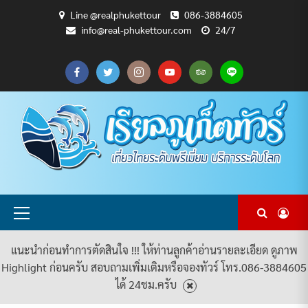
Skip
Line @realphukettour
086-3884605
to
info@real-phukettour.com
24/7
content
CART
CHECKOUT
MY
SAMPLE
ดู
บทความ
ยินดี
เกี่ยว
แพ็คเกจ
ACCOUNT
PAGE
ทัวร์
ท่อง
ต้อนรับ
กับ
ทัวร์
ทั้งหมด
เที่ยว
สู่
เรา
ทั้งหมด
REAL
PHUKET
TOUR
Primary
Menu
แนะนำก่อนทำการตัดสินใจ !!! ให้ท่านลูกค้าอ่านรายละเอียด ดูภาพ
Highlight ก่อนครับ สอบถามเพิ่มเติมหรือจองทัวร์ โทร.086-3884605
ได้ 24ชม.ครับ