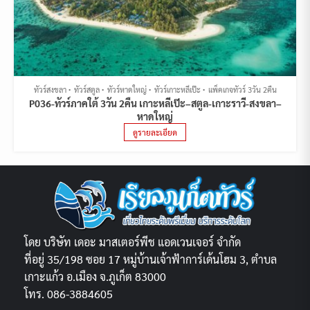
ทัวร์สงขลา
ทัวร์สตูล
ทัวร์หาดใหญ่
ทัวร์เกาะหลีเป๊ะ
แพ็คเกจทัวร์ 3วัน 2คืน
P036-ทัวร์ภาคใต้ 3วัน 2คืน เกาะหลีเป๊ะ–สตูล-เกาะราวี-สงขลา–
หาดใหญ่
ดูรายละเอียด
โดย บริษัท เดอะ มาสเตอร์พีช แอดเวนเจอร์ จำกัด
ที่อยู่ 35/198 ซอย 17 หมู่บ้านเจ้าฟ้าการ์เด้นโฮม 3, ตำบล
เกาะแก้ว อ.เมือง จ.ภูเก็ต 83000
โทร. 086-3884605