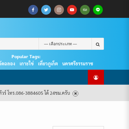
CART
CHECKOUT
MY
SAMPLE
ดู
บทความ
ยินดี
เกี่ยว
แพ็คเกจ
ACCOUNT
PAGE
ทัวร์
ท่อง
ต้อนรับ
กับ
ทัวร์
ทั้งหมด
เที่ยว
สู่
เรา
ทั้งหมด
REAL
PHUKET
Search
TOUR
for:
Popular Tags:
วัดฉลอง
เกาะใข่
เที่ยวภูเก็ต
นครศรีธรรมราช
งทัวร์ โทร.086-3884605 ได้ 24ชม.ครับ