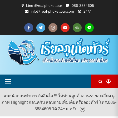
Skip
Line @realphukettour
086-3884605
to
info@real-phukettour.com
24/7
content
CART
CHECKOUT
MY
SAMPLE
ดู
บทความ
ยินดี
เกี่ยว
แพ็คเกจ
ACCOUNT
PAGE
ทัวร์
ท่อง
ต้อนรับ
กับ
ทัวร์
ทั้งหมด
เที่ยว
สู่
เรา
ทั้งหมด
REAL
PHUKET
TOUR
Primary
Menu
แนะนำก่อนทำการตัดสินใจ !!! ให้ท่านลูกค้าอ่านรายละเอียด ดู
ภาพ Highlight ก่อนครับ สอบถามเพิ่มเติมหรือจองทัวร์ โทร.086-
3884605 ได้ 24ชม.ครับ