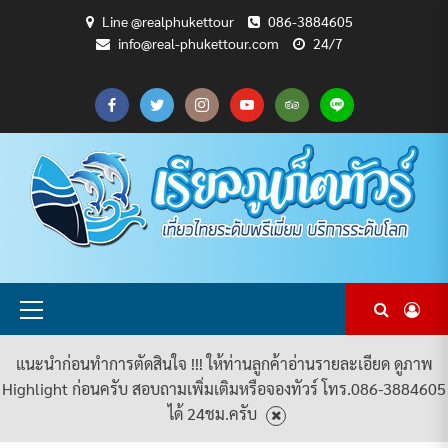
Skip
Line @realphukettour
086-3884605
to
info@real-phukettour.com
24/7
content
CART
CHECKOUT
MY
SAMPLE
ดู
บทความ
ยินดี
เกี่ยว
แพ็คเกจ
ACCOUNT
PAGE
ทัวร์
ท่อง
ต้อนรับ
กับ
ทัวร์
ทั้งหมด
เที่ยว
สู่
เรา
ทั้งหมด
REAL
PHUKET
TOUR
Primary
Menu
แนะนำก่อนทำการตัดสินใจ !!! ให้ท่านลูกค้าอ่านรายละเอียด ดูภาพ
Highlight ก่อนครับ สอบถามเพิ่มเติมหรือจองทัวร์ โทร.086-3884605
ได้ 24ชม.ครับ