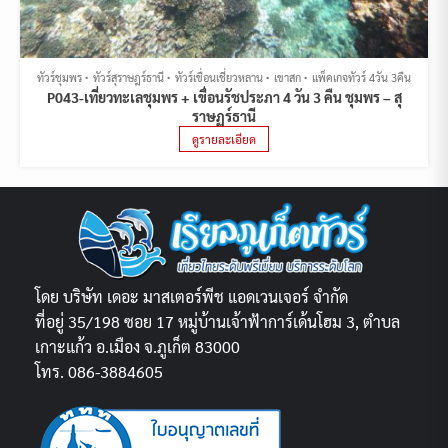
ทัวร์ชุมพร
ทัวร์สุราษฎร์ธานี
ทัวร์เขื่อนเชี่ยวหลาน
เขาสก
แพ็คเกจทัวร์ 4วัน 3คืน
P043-เที่ยวทะเลชุมพร + เขื่อนรัชประภา 4 วัน 3 คืน ชุมพร – สุ
ราษฏร์ธานี
ดูรายละเอียด
โดย บริษัท เดอะ มาสเตอร์พีช แอดเวนเจอร์ จำกัด
ที่อยู่ 35/198 ซอย 17 หมู่บ้านเจ้าฟ้าการ์เด้นโฮม 3, ตำบล
เกาะแก้ว อ.เมือง จ.ภูเก็ต 83000
โทร. 086-3884605