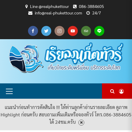
Skip
Line @realphukettour
086-3884605
to
info@real-phukettour.com
24/7
content
CART
CHECKOUT
MY
SAMPLE
ดู
บทความ
ยินดี
เกี่ยว
แพ็คเกจ
ACCOUNT
PAGE
ทัวร์
ท่อง
ต้อนรับ
กับ
ทัวร์
ทั้งหมด
เที่ยว
สู่
เรา
ทั้งหมด
REAL
PHUKET
TOUR
Primary
Menu
แนะนำก่อนทำการตัดสินใจ !!! ให้ท่านลูกค้าอ่านรายละเอียด ดูภาพ
Highlight ก่อนครับ สอบถามเพิ่มเติมหรือจองทัวร์ โทร.086-3884605
ได้ 24ชม.ครับ