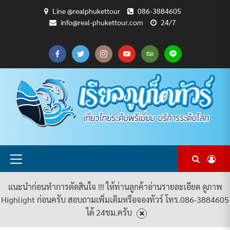
Skip
Line @realphukettour
086-3884605
to
info@real-phukettour.com
24/7
content
CART
CHECKOUT
MY
SAMPLE
ดู
บทความ
ยินดี
เกี่ยว
แพ็คเกจ
ACCOUNT
PAGE
ทัวร์
ท่อง
ต้อนรับ
กับ
ทัวร์
ทั้งหมด
เที่ยว
สู่
เรา
ทั้งหมด
REAL
PHUKET
TOUR
Primary
Menu
แนะนำก่อนทำการตัดสินใจ !!! ให้ท่านลูกค้าอ่านรายละเอียด ดูภาพ
Highlight ก่อนครับ สอบถามเพิ่มเติมหรือจองทัวร์ โทร.086-3884605
ได้ 24ชม.ครับ