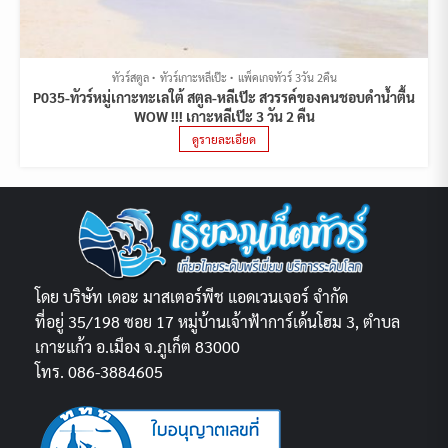
ทัวร์สตูล
ทัวร์เกาะหลีเป๊ะ
แพ็คเกจทัวร์ 3วัน 2คืน
P035-ทัวร์หมู่เกาะทะเลใต้ สตูล-หลีเป๊ะ สวรรค์ของคนชอบดำน้ำตื้น
WOW !!! เกาะหลีเป๊ะ 3 วัน 2 คืน
ดูรายละเอียด
โดย บริษัท เดอะ มาสเตอร์พีช แอดเวนเจอร์ จำกัด
ที่อยู่ 35/198 ซอย 17 หมู่บ้านเจ้าฟ้าการ์เด้นโฮม 3, ตำบล
เกาะแก้ว อ.เมือง จ.ภูเก็ต 83000
โทร. 086-3884605