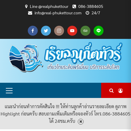
Skip
Line @realphukettour
086-3884605
to
info@real-phukettour.com
24/7
content
CART
CHECKOUT
MY
SAMPLE
ดู
บทความ
ยินดี
เกี่ยว
แพ็คเกจ
ACCOUNT
PAGE
ทัวร์
ท่อง
ต้อนรับ
กับ
ทัวร์
ทั้งหมด
เที่ยว
สู่
เรา
ทั้งหมด
REAL
PHUKET
TOUR
Primary
Menu
แนะนำก่อนทำการตัดสินใจ !!! ให้ท่านลูกค้าอ่านรายละเอียด ดูภาพ
Highlight ก่อนครับ สอบถามเพิ่มเติมหรือจองทัวร์ โทร.086-3884605
ได้ 24ชม.ครับ