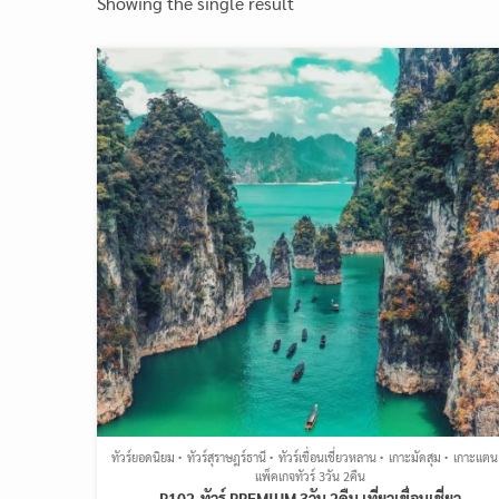
Showing the single result
ทัวร์ยอดนิยม
ทัวร์สุราษฎร์ธานี
ทัวร์เขื่อนเชี่ยวหลาน
เกาะมัดสุม
เกาะแตน
แพ็คเกจทัวร์ 3วัน 2คืน
P102-ทัวร์ PREMIUM 3วัน 2คืน เที่ยวเขื่อนเชี่ยว