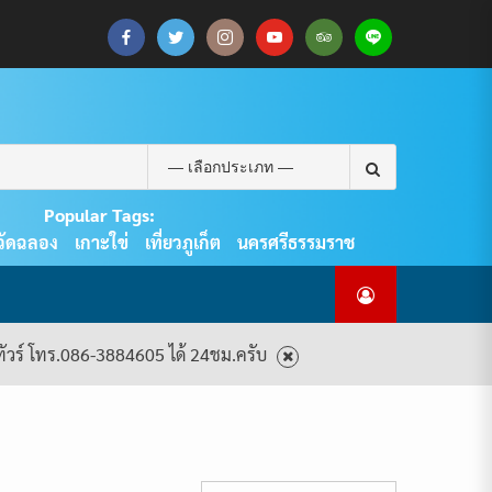
CART
CHECKOUT
MY
SAMPLE
ดู
บทความ
ยินดี
เกี่ยว
แพ็คเกจ
ACCOUNT
PAGE
ทัวร์
ท่อง
ต้อนรับ
กับ
ทัวร์
ทั้งหมด
เที่ยว
สู่
เรา
ทั้งหมด
REAL
PHUKET
Search
TOUR
for:
Popular Tags:
วัดฉลอง
เกาะใข่
เที่ยวภูเก็ต
นครศรีธรรมราช
งทัวร์ โทร.086-3884605 ได้ 24ชม.ครับ