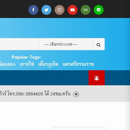
CART
CHECKOUT
MY
SAMPLE
ดู
บทความ
ยินดี
เกี่ยว
แพ็คเกจ
ACCOUNT
PAGE
ทัวร์
ท่อง
ต้อนรับ
กับ
ทัวร์
ทั้งหมด
เที่ยว
สู่
เรา
ทั้งหมด
REAL
PHUKET
Search
TOUR
for:
Popular Tags:
วัดฉลอง
เกาะใข่
เที่ยวภูเก็ต
นครศรีธรรมราช
งทัวร์ โทร.086-3884605 ได้ 24ชม.ครับ