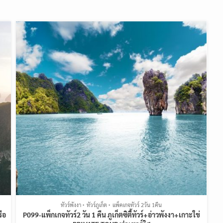
ทัวร์พังงา
ทัวร์ภูเก็ต
แพ็คเกจทัวร์ 2วัน 1คืน
รือ
P099-แพ็กเกจทัวร์2 วัน 1 คืน ภูเก็ตซิตี้ทัวร์+อ่าวพังงา+เกาะใข่