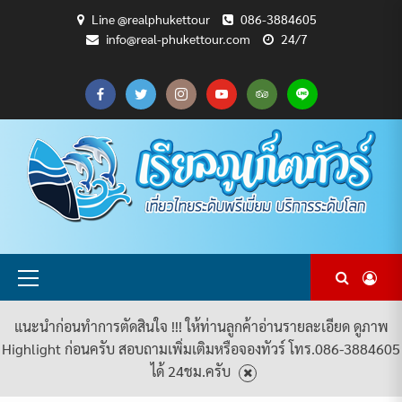
Skip
Line @realphukettour
086-3884605
to
info@real-phukettour.com
24/7
content
CART
CHECKOUT
MY
SAMPLE
ดู
บทความ
ยินดี
เกี่ยว
แพ็คเกจ
ACCOUNT
PAGE
ทัวร์
ท่อง
ต้อนรับ
กับ
ทัวร์
ทั้งหมด
เที่ยว
สู่
เรา
ทั้งหมด
REAL
PHUKET
TOUR
Primary
Menu
แนะนำก่อนทำการตัดสินใจ !!! ให้ท่านลูกค้าอ่านรายละเอียด ดูภาพ
Highlight ก่อนครับ สอบถามเพิ่มเติมหรือจองทัวร์ โทร.086-3884605
ได้ 24ชม.ครับ