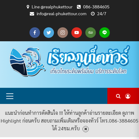
Skip
Line @realphukettour
086-3884605
to
info@real-phukettour.com
24/7
content
CART
CHECKOUT
MY
SAMPLE
ดู
บทความ
ยินดี
เกี่ยว
แพ็คเกจ
ACCOUNT
PAGE
ทัวร์
ท่อง
ต้อนรับ
กับ
ทัวร์
ทั้งหมด
เที่ยว
สู่
เรา
ทั้งหมด
REAL
PHUKET
TOUR
Primary
Menu
แนะนำก่อนทำการตัดสินใจ !!! ให้ท่านลูกค้าอ่านรายละเอียด ดูภาพ
Highlight ก่อนครับ สอบถามเพิ่มเติมหรือจองทัวร์ โทร.086-3884605
ได้ 24ชม.ครับ