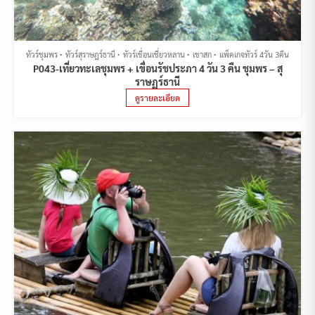
ทัวร์ชุมพร
ทัวร์สุราษฎร์ธานี
ทัวร์เขื่อนเชี่ยวหลาน
เขาสก
แพ็คเกจทัวร์ 4วัน 3คืน
P043-เที่ยวทะเลชุมพร + เขื่อนรัชประภา 4 วัน 3 คืน ชุมพร – สุ
ราษฏร์ธานี
ดูรายละเอียด