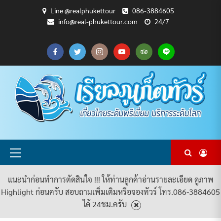
Skip
Line @realphukettour
086-3884605
to
info@real-phukettour.com
24/7
content
CART
CHECKOUT
MY
SAMPLE
ดู
บทความ
ยินดี
เกี่ยว
แพ็คเกจ
ACCOUNT
PAGE
ทัวร์
ท่อง
ต้อนรับ
กับ
ทัวร์
ทั้งหมด
เที่ยว
สู่
เรา
ทั้งหมด
REAL
PHUKET
TOUR
Primary
Menu
แนะนำก่อนทำการตัดสินใจ !!! ให้ท่านลูกค้าอ่านรายละเอียด ดูภาพ
Highlight ก่อนครับ สอบถามเพิ่มเติมหรือจองทัวร์ โทร.086-3884605
ได้ 24ชม.ครับ