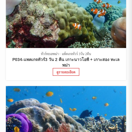
ทัวร์ทะเลพม่า
แพ็คเกจทัวร์ 3วัน 2คืน
P034-แพคเกจทัวร์3 วัน 2 คืน เกาะนาวโอพี + เกาะสอง ทะเล
พม่า
ดูรายละเอียด