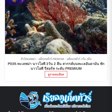
ทัวร์ทะเลพม่า
แพ็กเกจทัวร์ PREMIUM
แพ็คเกจทัวร์ 3วัน 2คืน
P039-ทะเลพม่า นาวโอพี 3วัน 2 คืน สวรรค์บนทะเลอันดามัน พัก
นาวโอพี รีสอร์ท ระดับ PREMIUM
ดูรายละเอียด