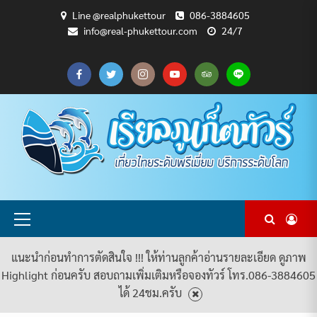
Skip
Line @realphukettour
086-3884605
to
info@real-phukettour.com
24/7
content
CART
CHECKOUT
MY
SAMPLE
ดู
บทความ
ยินดี
เกี่ยว
แพ็คเกจ
ACCOUNT
PAGE
ทัวร์
ท่อง
ต้อนรับ
กับ
ทัวร์
ทั้งหมด
เที่ยว
สู่
เรา
ทั้งหมด
REAL
PHUKET
TOUR
Primary
Menu
แนะนำก่อนทำการตัดสินใจ !!! ให้ท่านลูกค้าอ่านรายละเอียด ดูภาพ
Highlight ก่อนครับ สอบถามเพิ่มเติมหรือจองทัวร์ โทร.086-3884605
ได้ 24ชม.ครับ