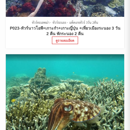
ทัวร์ทะเลพม่า
ทัวร์ระนอง
แพ็คเกจทัวร์ 3วัน 2คืน
P023-ทัวร์นาวโอพี+เกาะกำ+เกาะญี่ปุ่น +เที่ยวเมืองระนอง 3 วัน
2 คืน พักระนอง 2 คืน
ดูรายละเอียด