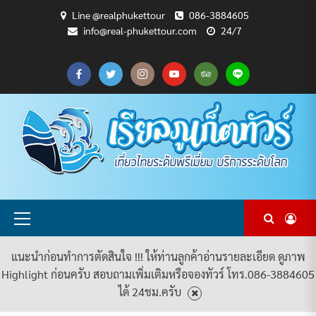
Skip
Line @realphukettour
086-3884605
to
info@real-phukettour.com
24/7
content
CART
CHECKOUT
MY
SAMPLE
ดู
บทความ
ยินดี
เกี่ยว
แพ็คเกจ
ACCOUNT
PAGE
ทัวร์
ท่อง
ต้อนรับ
กับ
ทัวร์
ทั้งหมด
เที่ยว
สู่
เรา
ทั้งหมด
REAL
PHUKET
TOUR
Primary
Menu
แนะนำก่อนทำการตัดสินใจ !!! ให้ท่านลูกค้าอ่านรายละเอียด ดูภาพ
Highlight ก่อนครับ สอบถามเพิ่มเติมหรือจองทัวร์ โทร.086-3884605
ได้ 24ชม.ครับ