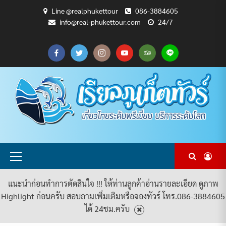
Skip
Line @realphukettour
086-3884605
to
info@real-phukettour.com
24/7
content
CART
CHECKOUT
MY
SAMPLE
ดู
บทความ
ยินดี
เกี่ยว
แพ็คเกจ
ACCOUNT
PAGE
ทัวร์
ท่อง
ต้อนรับ
กับ
ทัวร์
ทั้งหมด
เที่ยว
สู่
เรา
ทั้งหมด
REAL
PHUKET
TOUR
Primary
Menu
แนะนำก่อนทำการตัดสินใจ !!! ให้ท่านลูกค้าอ่านรายละเอียด ดูภาพ
Highlight ก่อนครับ สอบถามเพิ่มเติมหรือจองทัวร์ โทร.086-3884605
ได้ 24ชม.ครับ