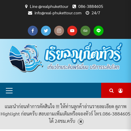
Skip
Line @realphukettour
086-3884605
to
info@real-phukettour.com
24/7
content
CART
CHECKOUT
MY
SAMPLE
ดู
บทความ
ยินดี
เกี่ยว
แพ็คเกจ
ACCOUNT
PAGE
ทัวร์
ท่อง
ต้อนรับ
กับ
ทัวร์
ทั้งหมด
เที่ยว
สู่
เรา
ทั้งหมด
REAL
PHUKET
TOUR
Primary
Menu
แนะนำก่อนทำการตัดสินใจ !!! ให้ท่านลูกค้าอ่านรายละเอียด ดูภาพ
Highlight ก่อนครับ สอบถามเพิ่มเติมหรือจองทัวร์ โทร.086-3884605
ได้ 24ชม.ครับ