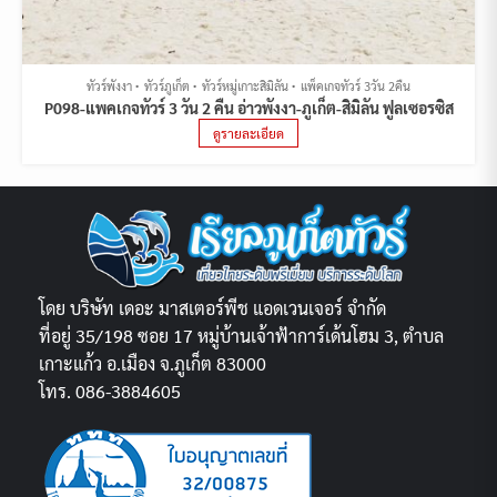
ทัวร์พังงา
ทัวร์ภูเก็ต
ทัวร์หมู่เกาะสิมิลัน
แพ็คเกจทัวร์ 3วัน 2คืน
P098-แพคเกจทัวร์ 3 วัน 2 คืน อ่าวพังงา-ภูเก็ต-สิมิลัน ฟูลเซอรซิส
ดูรายละเอียด
โดย บริษัท เดอะ มาสเตอร์พีช แอดเวนเจอร์ จำกัด
ที่อยู่ 35/198 ซอย 17 หมู่บ้านเจ้าฟ้าการ์เด้นโฮม 3, ตำบล
เกาะแก้ว อ.เมือง จ.ภูเก็ต 83000
โทร. 086-3884605