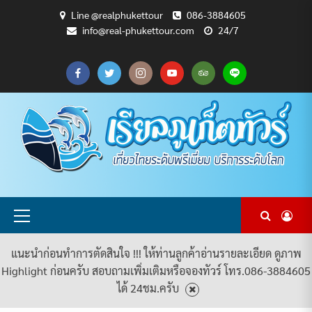
Skip
Line @realphukettour
086-3884605
to
info@real-phukettour.com
24/7
content
CART
CHECKOUT
MY
SAMPLE
ดู
บทความ
ยินดี
เกี่ยว
แพ็คเกจ
ACCOUNT
PAGE
ทัวร์
ท่อง
ต้อนรับ
กับ
ทัวร์
ทั้งหมด
เที่ยว
สู่
เรา
ทั้งหมด
REAL
PHUKET
TOUR
Primary
Menu
แนะนำก่อนทำการตัดสินใจ !!! ให้ท่านลูกค้าอ่านรายละเอียด ดูภาพ
Highlight ก่อนครับ สอบถามเพิ่มเติมหรือจองทัวร์ โทร.086-3884605
ได้ 24ชม.ครับ