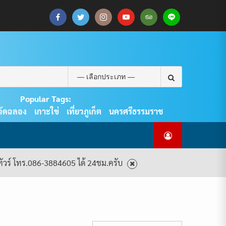
CART
CHECKOUT
MY
SAMPLE
ดู
บทความ
ยินดี
เกี่ยว
แพ็คเกจ
ACCOUNT
PAGE
ทัวร์
ท่อง
ต้อนรับ
กับ
ทัวร์
ทั้งหมด
เที่ยว
สู่
เรา
ทั้งหมด
REAL
PHUKET
Search
TOUR
for:
Popular Tags:
วัดฉลอง
เกาะใข่
เที่ยวภูเก็ต
นครศรีธรรมราช
งทัวร์ โทร.086-3884605 ได้ 24ชม.ครับ