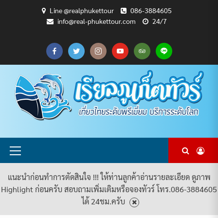
Skip
Line @realphukettour
086-3884605
to
info@real-phukettour.com
24/7
content
CART
CHECKOUT
MY
SAMPLE
ดู
บทความ
ยินดี
เกี่ยว
แพ็คเกจ
ACCOUNT
PAGE
ทัวร์
ท่อง
ต้อนรับ
กับ
ทัวร์
ทั้งหมด
เที่ยว
สู่
เรา
ทั้งหมด
REAL
PHUKET
TOUR
Primary
Menu
แนะนำก่อนทำการตัดสินใจ !!! ให้ท่านลูกค้าอ่านรายละเอียด ดูภาพ
Highlight ก่อนครับ สอบถามเพิ่มเติมหรือจองทัวร์ โทร.086-3884605
ได้ 24ชม.ครับ