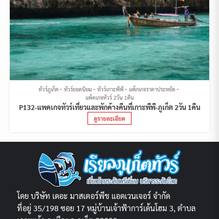
ทัวร์ภูเก็ต
ทัวร์ยอดนิยม
ทัวร์เกาะพีพี
แพ็กเกจราคาประหยัด
แพ็คเกจทัวร์ 2วัน 1คืน
P132-แพคเกจทัวร์เที่ยวและพักค้างคืนที่เกาะพีพี-ภูเก็ต 2วัน 1คืน
ดูรายละเอียด
โดย บริษัท เดอะ มาสเตอร์พีช แอดเวนเจอร์ จำกัด
ที่อยู่ 35/198 ซอย 17 หมู่บ้านเจ้าฟ้าการ์เด้นโฮม 3, ตำบล