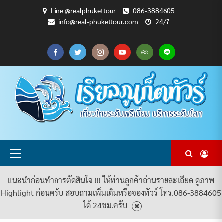
Skip
Line @realphukettour
086-3884605
to
info@real-phukettour.com
24/7
content
CART
CHECKOUT
MY
SAMPLE
ดู
บทความ
ยินดี
เกี่ยว
แพ็คเกจ
ACCOUNT
PAGE
ทัวร์
ท่อง
ต้อนรับ
กับ
ทัวร์
ทั้งหมด
เที่ยว
สู่
เรา
ทั้งหมด
REAL
PHUKET
TOUR
Primary
Menu
แนะนำก่อนทำการตัดสินใจ !!! ให้ท่านลูกค้าอ่านรายละเอียด ดูภาพ
Highlight ก่อนครับ สอบถามเพิ่มเติมหรือจองทัวร์ โทร.086-3884605
ได้ 24ชม.ครับ