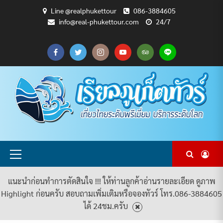
Skip
Line @realphukettour
086-3884605
to
info@real-phukettour.com
24/7
content
CART
CHECKOUT
MY
SAMPLE
ดู
บทความ
ยินดี
เกี่ยว
แพ็คเกจ
ACCOUNT
PAGE
ทัวร์
ท่อง
ต้อนรับ
กับ
ทัวร์
ทั้งหมด
เที่ยว
สู่
เรา
ทั้งหมด
REAL
PHUKET
TOUR
Primary
Menu
แนะนำก่อนทำการตัดสินใจ !!! ให้ท่านลูกค้าอ่านรายละเอียด ดูภาพ
Highlight ก่อนครับ สอบถามเพิ่มเติมหรือจองทัวร์ โทร.086-3884605
ได้ 24ชม.ครับ