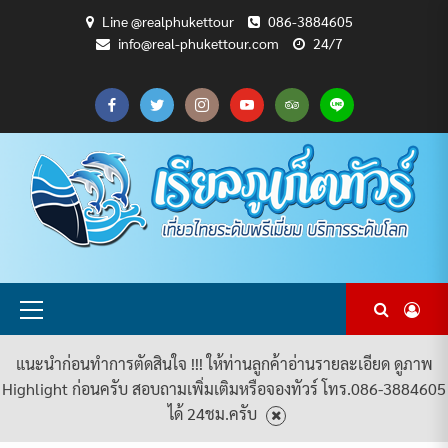
Skip
Line @realphukettour
086-3884605
to
info@real-phukettour.com
24/7
content
CART
CHECKOUT
MY
SAMPLE
ดู
บทความ
ยินดี
เกี่ยว
แพ็คเกจ
ACCOUNT
PAGE
ทัวร์
ท่อง
ต้อนรับ
กับ
ทัวร์
ทั้งหมด
เที่ยว
สู่
เรา
ทั้งหมด
REAL
PHUKET
TOUR
Primary
Menu
แนะนำก่อนทำการตัดสินใจ !!! ให้ท่านลูกค้าอ่านรายละเอียด ดูภาพ
Highlight ก่อนครับ สอบถามเพิ่มเติมหรือจองทัวร์ โทร.086-3884605
ได้ 24ชม.ครับ