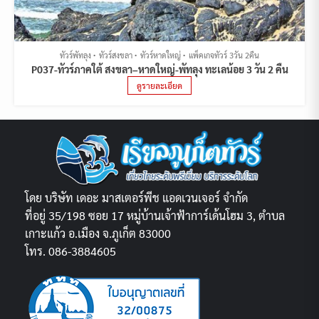
ทัวร์พัทลุง
ทัวร์สงขลา
ทัวร์หาดใหญ่
แพ็คเกจทัวร์ 3วัน 2คืน
P037-ทัวร์ภาคใต้ สงขลา–หาดใหญ่-พัทลุง ทะเลน้อย 3 วัน 2 คืน
ดูรายละเอียด
โดย บริษัท เดอะ มาสเตอร์พีช แอดเวนเจอร์ จำกัด
ที่อยู่ 35/198 ซอย 17 หมู่บ้านเจ้าฟ้าการ์เด้นโฮม 3, ตำบล
เกาะแก้ว อ.เมือง จ.ภูเก็ต 83000
โทร. 086-3884605