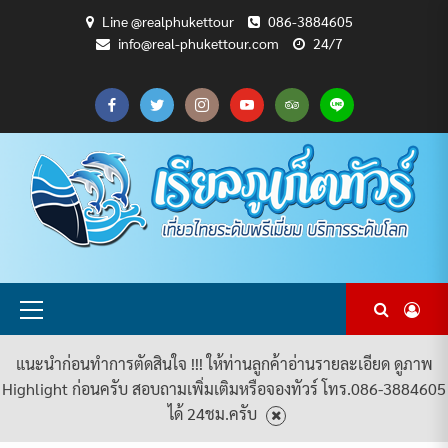
Skip
Line @realphukettour
086-3884605
to
info@real-phukettour.com
24/7
content
CART
CHECKOUT
MY
SAMPLE
ดู
บทความ
ยินดี
เกี่ยว
แพ็คเกจ
ACCOUNT
PAGE
ทัวร์
ท่อง
ต้อนรับ
กับ
ทัวร์
ทั้งหมด
เที่ยว
สู่
เรา
ทั้งหมด
REAL
PHUKET
TOUR
Primary
Menu
แนะนำก่อนทำการตัดสินใจ !!! ให้ท่านลูกค้าอ่านรายละเอียด ดูภาพ
Highlight ก่อนครับ สอบถามเพิ่มเติมหรือจองทัวร์ โทร.086-3884605
ได้ 24ชม.ครับ