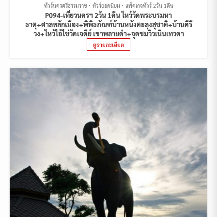
ทัวร์นครศรีธรรมราช
ทัวร์ยอดนิยม
แพ็คเกจทัวร์ 2วัน 1คืน
P094-เที่ยวนครฯ 2วัน 1คืน ไหว้วัดพระบรมหา
ธาตุ+ศาลหลักเมือง+พิพิธภัณฑ์บ้านหนังตะลุงสุชาติ+บ้านคีรี
วง+ไหว้ไอ้ไข่วัดเจดีย์ เขาพลายดำ+จุดชมวิวเนินเทวดา
ดูรายละเอียด