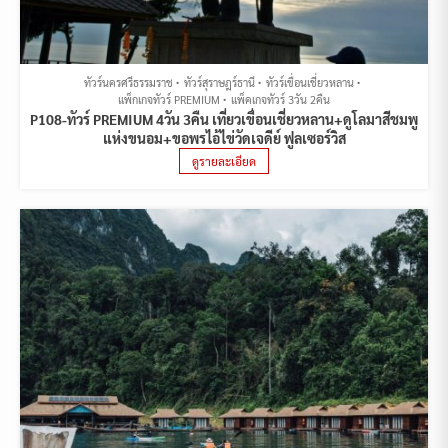
ทัวร์นครศรีธรรมราช
ทัวร์สุราษฎร์ธานี
ทัวร์เขื่อนเชี่ยวหลาน
แพ็กเกจทัวร์ PREMIUM
แพ็คเกจทัวร์ 3วัน 2คืน
P108-ทัวร์ PREMIUM 4วัน 3คืน เที่ยวเขื่อนเชี่ยวหลาน+ดูโลมาสีชมพู
แห่งขนอม+ขอพรไอ้ไข่วัดเจดีย์ ฟูลเซอร์วิส
ดูรายละเอียด