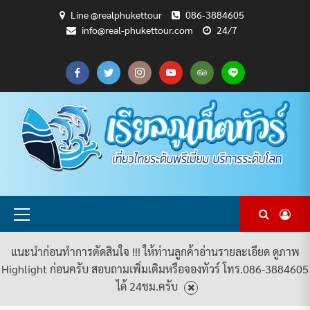
Skip
Line @realphukettour
086-3884605
to
info@real-phukettour.com
24/7
content
CART
CHECKOUT
MY
SAMPLE
ดู
บทความ
ยินดี
เกี่ยว
แพ็คเกจ
ACCOUNT
PAGE
ทัวร์
ท่อง
ต้อนรับ
กับ
ทัวร์
ทั้งหมด
เที่ยว
สู่
เรา
ทั้งหมด
REAL
PHUKET
TOUR
Primary
Menu
แนะนำก่อนทำการตัดสินใจ !!! ให้ท่านลูกค้าอ่านรายละเอียด ดูภาพ
Highlight ก่อนครับ สอบถามเพิ่มเติมหรือจองทัวร์ โทร.086-3884605
ได้ 24ชม.ครับ