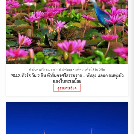
ทัวร์นครศรีธรรมราช
ทัวร์พัทลุง
แพ็คเกจทัวร์ 3วัน 2คืน
P042-ทัวร์3 วัน 2 คืน ทัวร์นครศรีธรรมราช – พัทลุง แลนก ชมทุ่งบัว
แดงในทะเลน้อย
ดูรายละเอียด