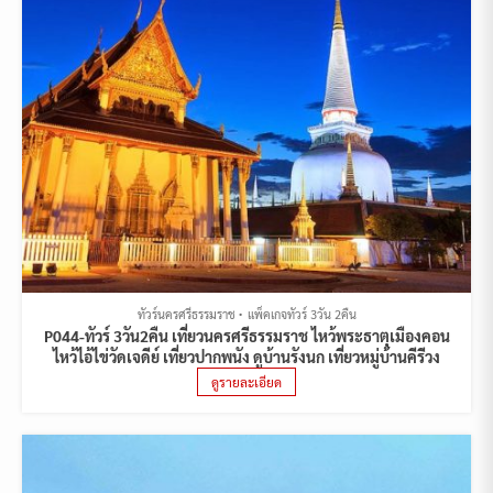
ทัวร์นครศรีธรรมราช
แพ็คเกจทัวร์ 3วัน 2คืน
P044-ทัวร์ 3วัน2คืน เที่ยวนครศรีธรรมราช ไหว้พระธาตุเมืองคอน
ไหว้ไอ้ไข่วัดเจดีย์ เที่ยวปากพนัง ดูบ้านรังนก เที่ยวหมู่บ้านคีรีวง
ดูรายละเอียด