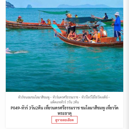
ทัวร์ขนอมชมโลมาสีชมพู
ทัวร์นครศรีธรรมราช
ทัวร์ไหว้ไอ้ไข่วัดเจดีย์
แพ็คเกจทัวร์ 3วัน 2คืน
P049-ทัวร์ 3วัน2คืน เที่ยวนครศรีธรรมราช ชมโลมาสีชมพู เที่ยววัด
พระธาตุ
ดูรายละเอียด