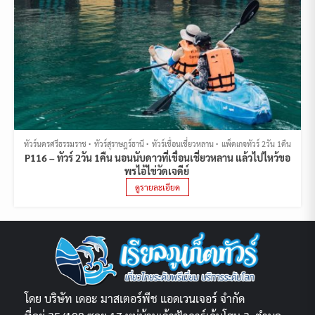
ทัวร์นครศรีธรรมราช
ทัวร์สุราษฎร์ธานี
ทัวร์เขื่อนเชี่ยวหลาน
แพ็คเกจทัวร์ 2วัน 1คืน
P116 – ทัวร์ 2วัน 1คืน นอนนับดาวที่เขื่อนเชี่ยวหลาน แล้วไปไหว้ขอ
พรไอ้ไข่วัดเจดีย์
ดูรายละเอียด
โดย บริษัท เดอะ มาสเตอร์พีช แอดเวนเจอร์ จำกัด